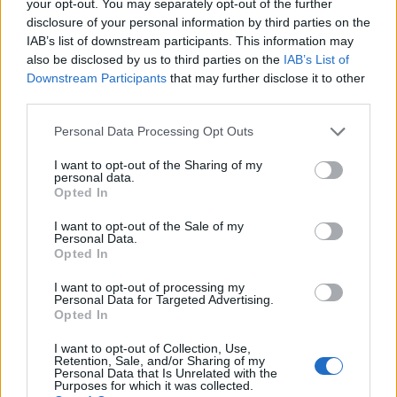
your opt-out. You may separately opt-out of the further
Brak miesiączki
disclosure of your personal information by third parties on the
Jestem po poronieniu i brałam profilaktycznie
IAB’s list of downstream participants. This information may
doxycycline i w tym samym miesiącu dostalam
also be disclosed by us to third parties on the
IAB’s List of
zapalenie pęcherza moczowego i brałam też
Downstream Participants
that may further disclose it to other
Forum:
Ginekologia - forum dla rodziny i
furaginum i witaminę c , nie dostałam okresu od
third parties.
pacjentki
10 dni ,ciąża wykluczona beta HCG
przedwczoraj 0,2 a na wizycie u ginekologa
Personal Data Processing Opt Outs
usłyszałam tylko że on nic tu nie widzi i że
endometrium bardzo cieniutkie .moje pytanie
I want to opt-out of the Sharing of my
personal data.
czy okres powinien przyjść w tym miesiącu czy
Opted In
tosiapolak
to coś poważniejszego ?
I want to opt-out of the Sale of my
Personal Data.
Osocze bogatoplytkowe
Opted In
Cześć, Z różnymi infekcjami intymnymi
I want to opt-out of processing my
zmagałam sie prawie dwa lata. Po długich
Personal Data for Targeted Advertising.
leczeniach udało mi sie z tego wyjść. Jednakze
Opted In
Forum:
Ginekologia - forum dla rodziny i
problem pozostał, czuję ciągły dyskomfort oraz
pacjentki
mam zaczerwienienia w bruzdach między
I want to opt-out of Collection, Use,
Retention, Sale, and/or Sharing of my
wargowych. Posiewy są czyste. Lekarka
Personal Data that Is Unrelated with the
Purposes for which it was collected.
chciałaby wykonac u mnie osocze