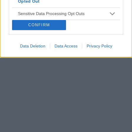
Opted Out
bogatoplytkowe w te miejsca. Może któraś z
POWIĄZANE
Was miala wykonywany tali zabieg i moze cos o
Sensitive Data Processing Opt Outs
nim wiecej sie wypowiedzieć. Będę wdzięczna
Tematy
miesiączka
antykoncepcja
ginekologia
za wszelkie informacje
CONFIRM
ciąża
test ciążowy
okres
Reklama:
Data Deletion
Data Access
Privacy Policy