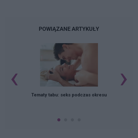
POWIĄZANE ARTYKUŁY
‹
›
O
Tematy tabu: seks podczas okresu