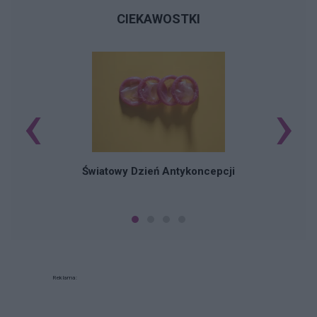
CIEKAWOSTKI
‹
›
Ś
Światowy Dzień Antykoncepcji
Reklama: