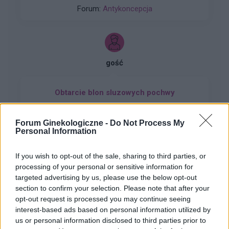
trwało do poniedziałku. W niedzielę zaczęłam
Forum:
Antykoncepcja
nowe opakowanie tabletek pierwsza wzięłam
prawidłowo drogiej w poniedziałek zapomniałam
a we wtorek jak się zorientowałam to wzięłam
dwie. Moje pytanie brzmi jakie jest ryzyko ciąży
w tym przypadku biorąc pod uwagę ten
gość
stosunek z czwartku.
Obtarcie blon sluzowych pochwy
Obtarcie blon sluzowych pochwy podczas
seksu.Krew poleciala i jest pieczenie podczas
Forum Ginekologiczne -
Do Not Process My
sikania i napuchniete .Jaka masc albo zel
Personal Information
Forum:
Ginekologia - forum dla rodziny i
pomoze na ta dolegliwość?.
pacjentki
If you wish to opt-out of the sale, sharing to third parties, or
processing of your personal or sensitive information for
targeted advertising by us, please use the below opt-out
section to confirm your selection. Please note that after your
opt-out request is processed you may continue seeing
gość
interest-based ads based on personal information utilized by
us or personal information disclosed to third parties prior to