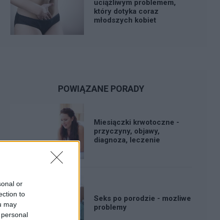
uciążliwym problemem,
który dotyka coraz
młodszych kobiet
POWIĄZANE PORADY
Miesiączki krwotoczne -
przyczyny, objawy,
diagnoza, leczenie
sonal or
ection to
Seks po porodzie - mozliwe
ou may
problemy
 personal