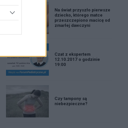
Na świat przyszło pierwsze
dziecko, którego matce
przeszczepiono macicę od
zmarłej dawczyni
Czat z ekspertem
12.10.2017 o godzinie
19:00
Czy tampony są
niebezpieczne?