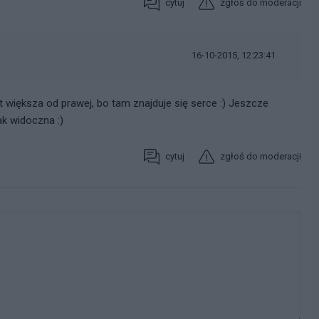
cytuj
zgłoś do moderacji
16-10-2015, 12:23:41
st większa od prawej, bo tam znajduje się serce :) Jeszcze
ak widoczna :)
cytuj
zgłoś do moderacji