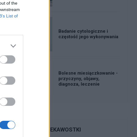
out of the
 downstream
B’s List of
Badanie cytologiczne i
częstość jego wykonywania
Bolesne miesiączkowanie -
przyczyny, objawy,
diagnoza, leczenie
CIEKAWOSTKI