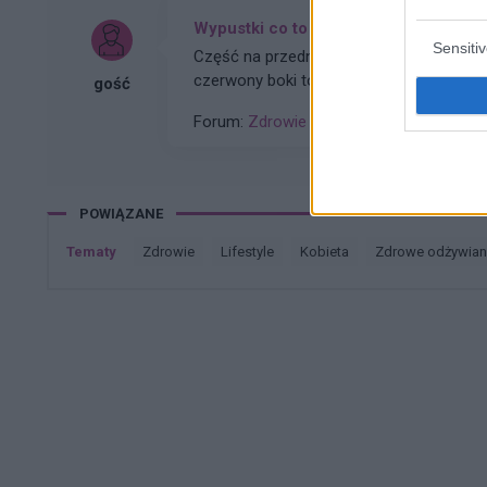
Wypustki co to może być
Sensiti
Część na przedniej części pochwy mam o
czerwony boki torche jak dotkne co to m
gość
Forum:
Zdrowie kobiety
POWIĄZANE
Tematy
zdrowie
lifestyle
kobieta
zdrowe odżywian