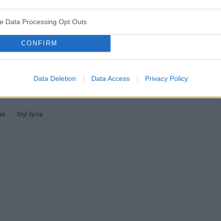
ve Data Processing Opt Outs
d dawna takie wypustki, teraz zauważyłam że jeden jest
oże być ?
CONFIRM
Data Deletion
Data Access
Privacy Policy
ie
styl życia