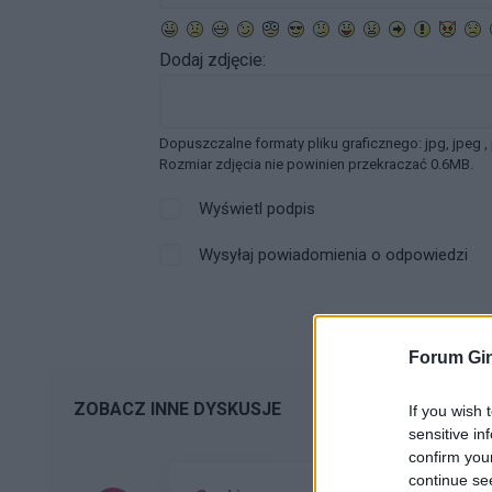
Dodaj zdjęcie:
Dopuszczalne formaty pliku graficznego: jpg, jpeg ,
Rozmiar zdjęcia nie powinien przekraczać 0.6MB.
Wyświetl podpis
Wysyłaj powiadomienia o odpowiedzi
Forum Gin
ZOBACZ INNE DYSKUSJE
If you wish 
sensitive in
confirm you
continue se