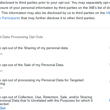
disclosed to third parties prior to your opt-out. You may separately opt-
losure of your personal information by third parties on the IAB’s list of
y chcę je dotknąć to jakby się rozpływają na wargach ale
. This information may also be disclosed by us to third parties on the
IA
Participants
that may further disclose it to other third parties.
zków”. W normalnych okolicznościach kiedy śluzu jest
zy też tak któraś miała? I czy może to być
l Data Processing Opt Outs
 .czy to dobrze czy źle ?
o opt-out of the Sharing of my personal data.
In
o opt-out of the Sale of my Personal Data.
In
to opt-out of processing my Personal Data for Targeted
Początkowo myślałam że śluz, normalna sprawa. Ale nie
ing.
In
dnisty lub zielono- żółty. Mam też czerwone wargi
 od wkladek- tak myśle. Byłam u gina, nie stwierdził nic
o opt-out of Collection, Use, Retention, Sale, and/or Sharing
ęczy, bo za każdym razem mokre majtki przeciekną i mam
ersonal Data that Is Unrelated with the Purposes for which it
lected.
 to męczące bardzo. Stosowalam juz rózne leki z apteki
Out
le nic to nie dało. Miała któraś z was tak ?