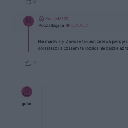
0
KasiaeM123
Początkująca
Nie martw się. Zawsze tak jest że lewa pierś je
dorastasz i z czasem ta różnica nie będzie aż t
0
gość