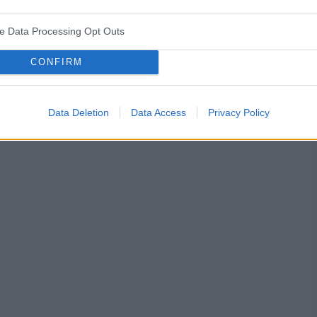
ve Data Processing Opt Outs
śniaków macicy
ropień gruczołu bartholina
opryszczka
CONFIRM
Data Deletion
Data Access
Privacy Policy