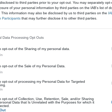
disclosed to third parties prior to your opt-out. You may separately opt-
losure of your personal information by third parties on the IAB’s list of
 ochoty na seks. To nie jest raczej normalne co nie? :(
. This information may also be disclosed by us to third parties on the
IA
głby dla mnie istnieć. Robię to z uwagi na męża. Udaję
Participants
that may further disclose it to other third parties.
e ale nic nie wróciło do normy ( przestałam brać kilka
pacjentki
zej powinno się uregulować co nie? ).
l Data Processing Opt Outs
o opt-out of the Sharing of my personal data.
szłam w ciążę. Mam nieregularne cykle więc nie mogę
In
m w 22 dniu cyklu czy zrobienie takiego testu w tym
e stresować na zapas czy w jakim czasie zrobić taki
o opt-out of the Sale of my Personal Data.
pacjentki
In
to opt-out of processing my Personal Data for Targeted
ing.
In
e brodawki szczególnie po nocy.Moze jakaś masc ?
o opt-out of Collection, Use, Retention, Sale, and/or Sharing
ersonal Data that Is Unrelated with the Purposes for which it
lected.
Out