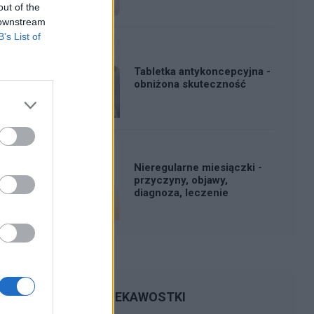
out of the
 downstream
B’s List of
Tabletka antykoncepcyjna -
obniżona skuteczność
Nieregularne miesiączki -
przyczyny, objawy,
diagnoza, leczenie
CIEKAWOSTKI