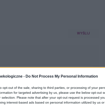
WYŚLIJ
ekologiczne -
Do Not Process My Personal Information
o. W maju myślałam że dostałam pierwszej miesiączki
k na okres. Przypominało to bardziej takie plamienie i to
to opt-out of the sale, sharing to third parties, or processing of your per
nobrązowy śluz który jednego dnia był a na drugi dzień
pacjentki
formation for targeted advertising by us, please use the below opt-out s
z trwa 3 dni a raz 6 jak przy miesiączce. Czy to normalne ?
r selection. Please note that after your opt-out request is processed y
eing interest-based ads based on personal information utilized by us or