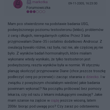
markotka
09-11-2005, 16:23:00
Forumowiczka
Mam pco stwierdzone na podstawie badania USG,
podwyższonego poziomu testosteronu (lekko), problemów
z cerą i długich, nieregularnych cyklów. Przez 3 lata
przyjmowałam Diane-35 i ostatnio dodatkowo Androcur. Z
owulacją bywało różnie, raz była, raz nie, ale częściej jej nie
było. Z wyników badań hormonalnych, które miałam
wykonane wtedy wynikalo, że tylko testosteron jest
podwyższony, reszta wyników była w normie. W styczniu
planuję skończyć przyjmowanie Diane (chce jeszcze troszkę
podleczyć cerę po przerwie) i zacząc starania o
dziecko
. I w
związku z powyższym chciałabym wiedzieć jakie badania
powinnam wykonać? Na początku próbować bez pomocy
lekarza, czy od razu z lekami indukującymi owulację? Jakie
mam szanse na zajście w
ciążę
jeszcze wiosną, latem
2006r. biorąc pod uwagę pco? Czy zaraz po odstawieniu