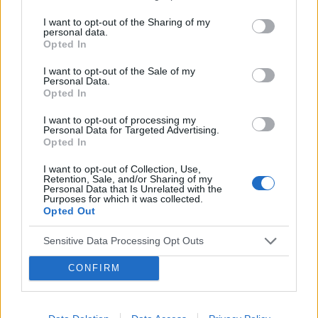
Stosunek był dwa dni wcześniej. Przyjęłam
I want to opt-out of the Sharing of my
jednocześnie dwie tabletki z 6 i 7 dnia. Czy
personal data.
Forum:
Ginekologia - specjalista radzi, dla
mogłam zajść w ciążę???
Opted In
pacjentki
I want to opt-out of the Sale of my
Personal Data.
Opted In
POWIĄZANE
I want to opt-out of processing my
Personal Data for Targeted Advertising.
Tematy
miesiączka
antykoncepcja
ginekologia
Opted In
ciąża
test ciążowy
okres
I want to opt-out of Collection, Use,
Retention, Sale, and/or Sharing of my
Personal Data that Is Unrelated with the
Purposes for which it was collected.
Reklama:
Opted Out
Sensitive Data Processing Opt Outs
CONFIRM