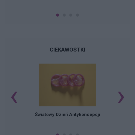
CIEKAWOSTKI
‹
›
Ś
Światowy Dzień Antykoncepcji