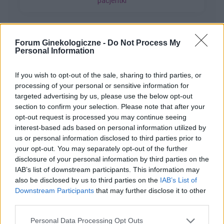
pacjentki
Czuję w macicy lekkie pieczenie i zastanawiam
się co robić. Nigdy nie miałam takiej sytuacji.
Proszę o poradę na co zwrócić uwagę i czy jest
potrzeba jechacnia do lekarza. 25.05 miałam
Forum Ginekologiczne -
Do Not Process My
wizytę u ginekologa, gdzie robione było również
Personal Information
gość
USG i wszystkie badania były ok.
If you wish to opt-out of the sale, sharing to third parties, or
Ryzyko
processing of your personal or sensitive information for
Dzień dobry, w czwartek miałam stosunek w
targeted advertising by us, please use the below opt-out
section to confirm your selection. Please note that after your
sobotę dostałam krwawienie z odstawienia i
opt-out request is processed you may continue seeing
trwało do poniedziałku. W niedzielę zaczęłam
Forum:
Antykoncepcja
interest-based ads based on personal information utilized by
nowe opakowanie tabletek pierwsza wzięłam
us or personal information disclosed to third parties prior to
prawidłowo drogiej w poniedziałek zapomniałam
your opt-out. You may separately opt-out of the further
a we wtorek jak się zorientowałam to wzięłam
disclosure of your personal information by third parties on the
dwie. Moje pytanie brzmi jakie jest ryzyko ciąży
IAB’s list of downstream participants. This information may
w tym przypadku biorąc pod uwagę ten
gość
also be disclosed by us to third parties on the
IAB’s List of
stosunek z czwartku.
Downstream Participants
that may further disclose it to other
third parties.
Qlaira
Co robić ? Zapomniałam tabletki qlaira w 6 dniu.
Personal Data Processing Opt Outs