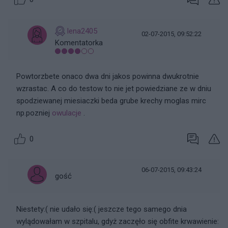
lena2405
02-07-2015, 09:52:22
Komentatorka
Powtorzbete onaco dwa dni jakos powinna dwukrotnie
wzrastac. A co do testow to nie jet powiedziane ze w dniu
spodziewanej miesiaczki beda grube krechy moglas mirc
np.pozniej
owulacje
.
0
06-07-2015, 09:43:24
gość
Niestety:( nie udało się:( jeszcze tego samego dnia
wylądowałam w szpitalu, gdyż zaczęło się obfite krwawienie: