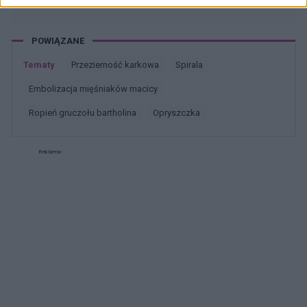
POWIĄZANE
Tematy
przezierność karkowa
spirala
embolizacja mięśniaków macicy
ropień gruczołu bartholina
opryszczka
Reklama: