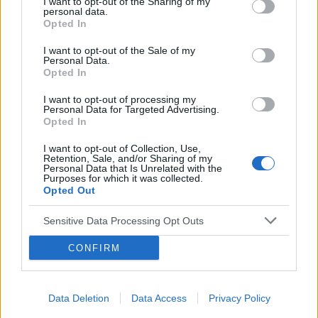
I want to opt-out of the Sharing of my
gość
to coś poważniejszego ?
personal data.
Opted In
Dziwne plamienia
I want to opt-out of the Sale of my
Personal Data.
Witam 3 miesiące temu urodziłam dziecko. W
Opted In
maju myślałam że dostałam pierwszej
miesiączki (karmię piersią) ale to nie było
I want to opt-out of processing my
Forum:
Ginekologia - forum dla rodziny i
Personal Data for Targeted Advertising.
typowe jak na okres. Przypominało to bardziej
Opted In
pacjentki
takie plamienie i to nie żywą różową Kris ze
śluzem lecz czarnobrązowy śluz który jednego
I want to opt-out of Collection, Use,
dnia był a na drugi dzień było czysto. I robi się
Retention, Sale, and/or Sharing of my
Personal Data that Is Unrelated with the
mi tak co 2 tyg raz trwa 3 dni a raz 6 jak przy
Purposes for which it was collected.
miesiączce. Czy to normalne ?
Opted Out
gość
Sensitive Data Processing Opt Outs
Swędzące brodawki
CONFIRM
Hej od paru dni ciągle swędzą mnie
brodawki..moze jakaś masc ?
Data Deletion
Data Access
Privacy Policy
Forum:
Dla nastolatek