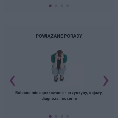
POWIĄZANE PORADY
‹
›
N
Bolesne miesiączkowanie - przyczyny, objawy,
diagnoza, leczenie