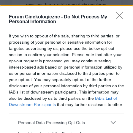
miesiace temu, cykle powróciły regularne,
hormony sa prawidłowe. Jednakze zauważyłam
Forum:
Ginekologia - forum dla rodziny i
Forum Ginekologiczne -
Do Not Process My
zwiększone wypadanie włosów oraz pieczenie
Personal Information
pacjentki
skory glowy przy dotyku. Kiedy u Was po
odstawieniu antykoncepcji ustabilizowało sie i
If you wish to opt-out of the sale, sharing to third parties, or
zmniejszyło wypadanie włosów? Też miałyście
processing of your personal or sensitive information for
takie problemy?
targeted advertising by us, please use the below opt-out
gość
section to confirm your selection. Please note that after your
opt-out request is processed you may continue seeing
interest-based ads based on personal information utilized by
Brak miesiączki
us or personal information disclosed to third parties prior to
Jestem po poronieniu i brałam profilaktycznie
your opt-out. You may separately opt-out of the further
doxycycline i w tym samym miesiącu dostalam
disclosure of your personal information by third parties on the
zapalenie pęcherza moczowego i brałam też
IAB’s list of downstream participants. This information may
Forum:
Ginekologia - forum dla rodziny i
also be disclosed by us to third parties on the
IAB’s List of
furaginum i witaminę c , nie dostałam okresu od
pacjentki
Downstream Participants
that may further disclose it to other
10 dni ,ciąża wykluczona beta HCG
third parties.
przedwczoraj 0,2 a na wizycie u ginekologa
usłyszałam tylko że on nic tu nie widzi i że
Personal Data Processing Opt Outs
endometrium bardzo cieniutkie .moje pytanie
czy okres powinien przyjść w tym miesiącu czy