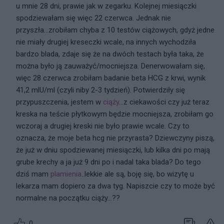
u mnie 28 dni, prawie jak w zegarku. Kolejnej miesiączki
spodziewałam się więc 22 czerwca. Jednak nie
przyszła...zrobiłam chyba z 10 testów ciążowych, gdyż jedne
nie miały drugiej kreseczki wcale, na innych wychodziła
bardzo blada, zdaje się że na dwóch testach była taka, że
można było ją zauważyć/mocniejsza. Denerwowałam się,
więc 28 czerwca zrobiłam badanie beta HCG z krwi, wynik
41,2 mlU/ml (czyli niby 2-3 tydzień). Potwierdziły się
przypuszczenia, jestem w
ciąży
...z ciekawości czy już teraz
kreska na teście płytkowym będzie mocniejsza, zrobiłam go
wczoraj a drugiej kreski nie było prawie wcale. Czy to
oznacza, że moje beta hcg nie przyrasta? Dziewczyny piszą,
że już w dniu spodziewanej miesiączki, lub kilka dni po mają
grube krechy a ja już 9 dni po i nadal taka blada? Do tego
dziś mam
plamienia
..lekkie ale są, boję się, bo wizytę u
lekarza mam dopiero za dwa tyg. Napiszcie czy to może być
normalne na początku ciąży...??
0