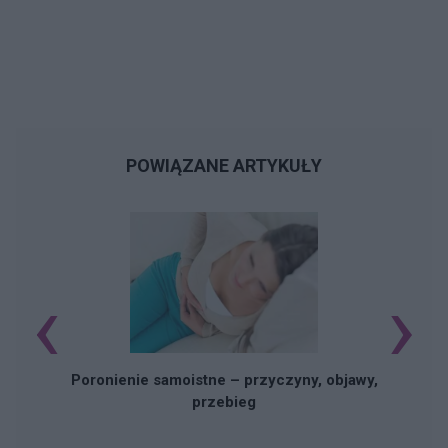
POWIĄZANE ARTYKUŁY
‹
›
U
Poronienie samoistne – przyczyny, objawy,
przebieg