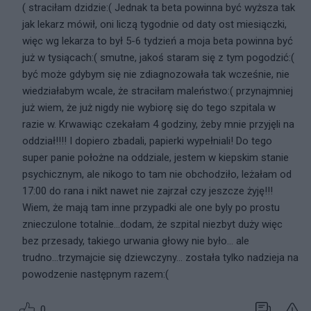
( straciłam dzidzie:( Jednak ta beta powinna być wyższa tak
jak lekarz mówił, oni liczą tygodnie od daty ost miesiączki,
więc wg lekarza to był 5-6 tydzień a moja beta powinna być
już w tysiącach:( smutne, jakoś staram się z tym pogodzić:(
być może gdybym się nie zdiagnozowała tak wcześnie, nie
wiedziałabym wcale, że straciłam maleństwo:( przynajmniej
już wiem, że już nigdy nie wybiorę się do tego szpitala w
razie w. Krwawiąc czekałam 4 godziny, żeby mnie przyjęli na
oddział!!!! I dopiero zbadali, papierki wypełniali! Do tego
super panie położne na oddziale, jestem w kiepskim stanie
psychicznym, ale nikogo to tam nie obchodziło, leżałam od
17:00 do rana i nikt nawet nie zajrzał czy jeszcze żyję!!!
Wiem, że mają tam inne przypadki ale one byly po prostu
znieczulone totalnie...dodam, że szpital niezbyt duży więc
bez przesady, takiego urwania głowy nie było... ale
trudno...trzymajcie się dziewczyny... została tylko nadzieja na
powodzenie następnym razem:(
0