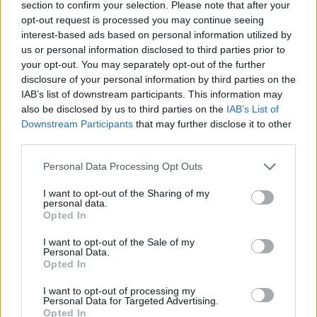
section to confirm your selection. Please note that after your
Coraz częściej gdy muszę skorzystać z toalety ,
opt-out request is processed you may continue seeing
to robię kilka kulek w kształcie pięści
interest-based ads based on personal information utilized by
przeważnie. Później silny ból , jakby do wejścia
Forum:
Dla nastolatek
us or personal information disclosed to third parties prior to
do odbytu. Ból jest dosyć intensywny, kąpiel lub
your opt-out. You may separately opt-out of the further
chłodna woda pomaga. Dodam , trwa to tak od
disclosure of your personal information by third parties on the
około 2 miesięcy. Co w takiej sytuacji może
IAB’s list of downstream participants. This information may
pomóc. ?
POWIĄZANE
also be disclosed by us to third parties on the
IAB’s List of
Downstream Participants
that may further disclose it to other
Tematy
przezierność karkowa
spirala
third parties.
embolizacja mięśniaków macicy
Personal Data Processing Opt Outs
ropień gruczołu bartholina
opryszczka
I want to opt-out of the Sharing of my
personal data.
Opted In
Reklama:
I want to opt-out of the Sale of my
Personal Data.
Opted In
I want to opt-out of processing my
Personal Data for Targeted Advertising.
Opted In