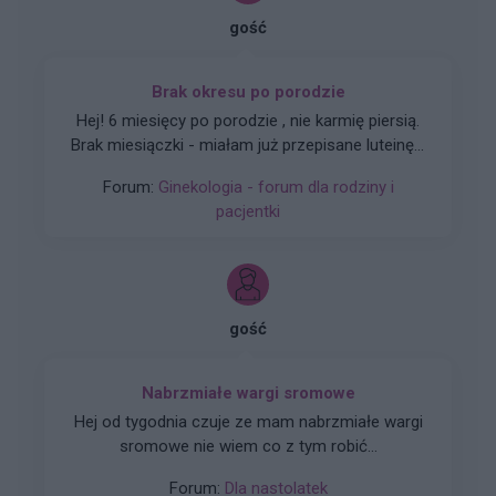
gość
Brak okresu po porodzie
Hej! 6 miesięcy po porodzie , nie karmię piersią.
Brak miesiączki - miałam już przepisane luteinę l,
która nie wywołała okresu a następnie plastry
Forum:
Ginekologia - forum dla rodziny i
systen 50 i ponownie luteinę, które również
pacjentki
okresu nie wywołały. Plastry odklejały się.
Miałam wykonane badania hormonalne i
wyszedł bardzo niski poziom estrogenow. Około
14. Co teraz?
gość
Nabrzmiałe wargi sromowe
Hej od tygodnia czuje ze mam nabrzmiałe wargi
sromowe nie wiem co z tym robić...
Forum:
Dla nastolatek