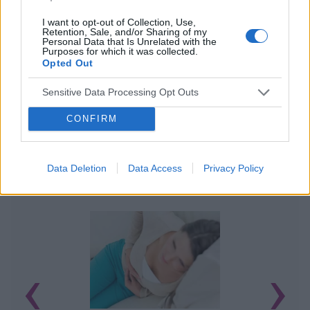
I want to opt-out of Collection, Use,
Retention, Sale, and/or Sharing of my
Personal Data that Is Unrelated with the
Purposes for which it was collected.
Opted Out
Sensitive Data Processing Opt Outs
CONFIRM
Data Deletion
Data Access
Privacy Policy
POWIĄZANE ARTYKUŁY
‹
›
U