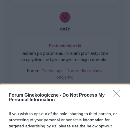
gość
Brak miesiączki
Jestem po poronieniu i brałam profilaktycznie
doxycycline i w tym samym miesiącu dostalam
zapalenie pęcherza moczowego i brałam też
Forum:
Ginekologia - forum dla rodziny i
furaginum i witaminę c , nie dostałam okresu od
pacjentki
10 dni ,ciąża wykluczona beta HCG
przedwczoraj 0,2 a na wizycie u ginekologa
usłyszałam tylko że on nic tu nie widzi i że
Forum Ginekologiczne -
Do Not Process My
endometrium bardzo cieniutkie .moje pytanie
Personal Information
czy okres powinien przyjść w tym miesiącu czy
gość
to coś poważniejszego ?
If you wish to opt-out of the sale, sharing to third parties, or
processing of your personal or sensitive information for
co to może być (krępująca treść)
targeted advertising by us, please use the below opt-out