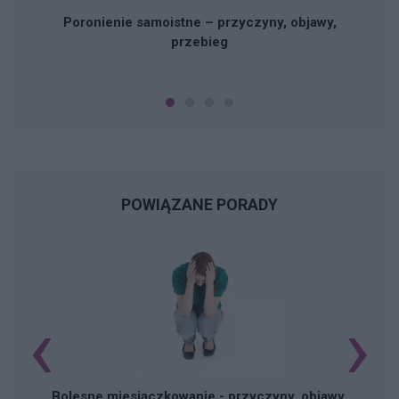
Poronienie samoistne – przyczyny, objawy,
przebieg
POWIĄZANE PORADY
‹
›
N
Bolesne miesiączkowanie - przyczyny, objawy,