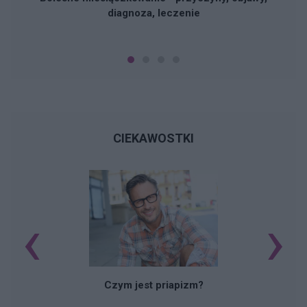
diagnoza, leczenie
CIEKAWOSTKI
‹
›
Czym jest priapizm?