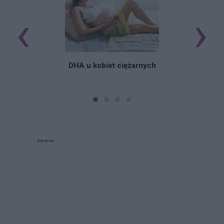
‹
›
K
DHA u kobiet ciężarnych
Reklama: