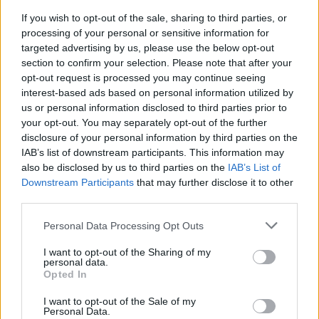
If you wish to opt-out of the sale, sharing to third parties, or
xyz2345
processing of your personal or sensitive information for
targeted advertising by us, please use the below opt-out
section to confirm your selection. Please note that after your
Krostka na wardze sromowej
opt-out request is processed you may continue seeing
Wyskoczył mi taki guzek na wardze sromowej
interest-based ads based on personal information utilized by
mniejszej, w dotyku jest to mała kulka która boli
us or personal information disclosed to third parties prior to
gdy się dotyka. Co to może być ? Czy to źle
your opt-out. You may separately opt-out of the further
Forum:
Ginekologia - forum dla rodziny i
wygląda?
disclosure of your personal information by third parties on the
pacjentki
IAB’s list of downstream participants. This information may
also be disclosed by us to third parties on the
IAB’s List of
Downstream Participants
that may further disclose it to other
third parties.
POWIĄZANE
Personal Data Processing Opt Outs
Tematy
przezierność karkowa
spirala
I want to opt-out of the Sharing of my
embolizacja mięśniaków macicy
personal data.
Opted In
ropień gruczołu bartholina
opryszczka
I want to opt-out of the Sale of my
Personal Data.