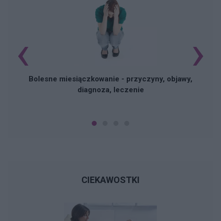
‹
›
N
Bolesne miesiączkowanie - przyczyny, objawy,
diagnoza, leczenie
CIEKAWOSTKI