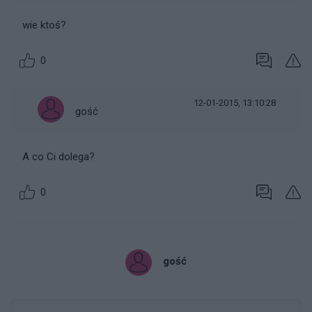
wie ktoś?
0
12-01-2015, 13:10:28
gość
A co Ci dolega?
0
gość