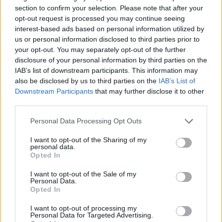
doxycycline i w tym samym miesiącu dostalam
section to confirm your selection. Please note that after your
zapalenie pęcherza moczowego i brałam też
opt-out request is processed you may continue seeing
Forum:
Ginekologia - forum dla rodziny i
furaginum i witaminę c , nie dostałam okresu od
interest-based ads based on personal information utilized by
pacjentki
10 dni ,ciąża wykluczona beta HCG
us or personal information disclosed to third parties prior to
przedwczoraj 0,2 a na wizycie u ginekologa
your opt-out. You may separately opt-out of the further
usłyszałam tylko że on nic tu nie widzi i że
disclosure of your personal information by third parties on the
endometrium bardzo cieniutkie .moje pytanie
IAB’s list of downstream participants. This information may
POWIĄZANE
czy okres powinien przyjść w tym miesiącu czy
also be disclosed by us to third parties on the
IAB’s List of
to coś poważniejszego ?
Downstream Participants
that may further disclose it to other
Tematy
przezierność karkowa
spirala
third parties.
embolizacja mięśniaków macicy
Personal Data Processing Opt Outs
ropień gruczołu bartholina
opryszczka
I want to opt-out of the Sharing of my
personal data.
Opted In
Reklama:
I want to opt-out of the Sale of my
Personal Data.
Opted In
I want to opt-out of processing my
Personal Data for Targeted Advertising.