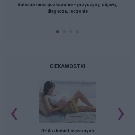
Bolesne miesiączkowanie - przyczyny, objawy,
diagnoza, leczenie
CIEKAWOSTKI
‹
›
K
DHA u kobiet ciężarnych