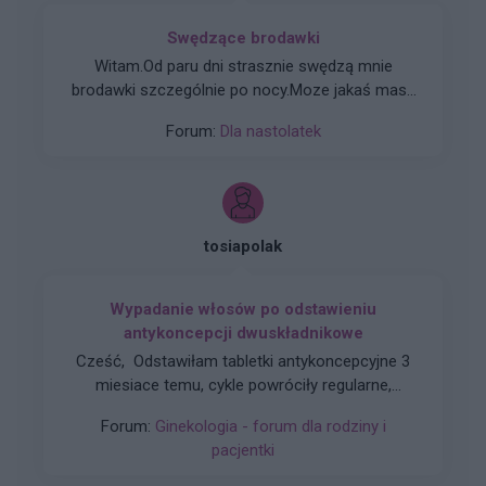
Swędzące brodawki
Witam.Od paru dni strasznie swędzą mnie
brodawki szczególnie po nocy.Moze jakaś masc
?
Forum:
Dla nastolatek
tosiapolak
Wypadanie włosów po odstawieniu
antykoncepcji dwuskładnikowe
Cześć, Odstawiłam tabletki antykoncepcyjne 3
miesiace temu, cykle powróciły regularne,
hormony sa prawidłowe. Jednakze zauważyłam
Forum:
Ginekologia - forum dla rodziny i
zwiększone wypadanie włosów oraz pieczenie
pacjentki
skory glowy przy dotyku. Kiedy u Was po
odstawieniu antykoncepcji ustabilizowało sie i