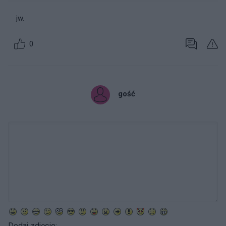
jw.
0
gość
Dodaj zdjęcie: