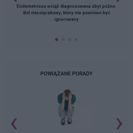
Endometrioza wciąż diagnozowana zbyt późno.
Ból miesiączkowy, który nie powinien być
ignorowany
POWIĄZANE PORADY
‹
›
N