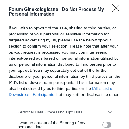
słabo, bóle kręgosłupa i w odbycie w okolicy
EDS i skłonności do reumatyzmu nie mogę
kości ogonowej. Jestem już tym zmęczona. Czy
Forum Ginekologiczne -
Do Not Process My
gość
przyjmować tabletek dwuskladnikowych, bo
to możliwe, by to wszystko powodowała
Personal Information
przyśpieszy mi to reumatyzm.. Więc zmieniono
menopauza? Ktoś ma podobnie?
mi na tabletki Slinda i teraz zaczynam 3. miesiąc.
Czy to hemoroidy
If you wish to opt-out of the sale, sharing to third parties, or
Mocno wpływają na nastrój i nie mogę sobie z
processing of your personal or sensitive information for
Przez dwa tygodnie odczuwam swędzenie,
tym zbytnio poradzić, dodatkowo krwawie
targeted advertising by us, please use the below opt-out
tkliwość tego czegoś. Wyszło mi to coś ale tym
między odstawieniami i mam bóle brzucha. Nie
section to confirm your selection. Please note that after your
razem jest duże w środku jest krew i nie daje
wiem co dalej mam z tym wszystkim począć
Forum:
Zdrowie kobiety
opt-out request is processed you may continue seeing
więcej objawów. Nie może się schować do
czy próbować czegoś innego .... Moja doktor
interest-based ads based on personal information utilized by
środka.
poleca mi wkładkę domaciczną Kyleena, ale ja
us or personal information disclosed to third parties prior to
mam 26 lat, nie rodziłam i słyszę opinie, że to
your opt-out. You may separately opt-out of the further
bardzo słaby pomysł. Dodatkowo, chciałabym
disclosure of your personal information by third parties on the
dobrać taką metodę, która będzie wykluczać
IAB’s list of downstream participants. This information may
gość
całkowicie możliwość obumarcia zarodka ze
also be disclosed by us to third parties on the
IAB’s List of
względu na niemożliwość zagnieżdżenia się.
Downstream Participants
that may further disclose it to other
Witam
Jedyne na co wpadliśmy z mężem to i tabletki i
third parties.
prezerwatywy (jest jednak dość męczące), ale
Pasma śluzu 21u/l w moczu .podwyższone .czy
Personal Data Processing Opt Outs
chcielibyśmy znaleźć tabletki które nie będą
to dobrze czy źle ?
wpływać na endometrium, choć z drugiej strony
I want to opt-out of the Sharing of my
Forum:
Zdrowie kobiety
rozumiem, że skoro moje endometrium rośnie
personal data.