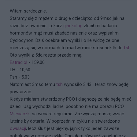
Witam serdecznie,
Staramy się z mężem o drugie dzieciątko od 9msc jak na
razie bez owocnie. Lekarz
ginekolog
zlecił mi badania
hormonów, mąż musi zbadać nasienie oraz wypisał mi
Cyclodynon. Dziś odebrałam wyniki i o ile widzę że one
mieszczą się w normach to martwi mnie stosunek lh do
fsh
.
Oto wyniki z 5dc,reszta przede mną.
Estradiol
- 159,00
LH - 10,60
Fsh - 5,03
Natomiast 3msc temu
tsh
wynosiło 3,43 i teraz znów będę
powtarzać.
Kiedyś miałam stwierdzony PCO i diagnozę że nie będę mieć
dzieci. Usg wychodzi ładne, podobno nie ma obrazu PCO.
Miesiączki
są wmiare regularne. Zazwyczaj muszę wziąć
luteine by dotarła. W poprzednim cyklu nie stwierdzono
owulacji
, lecz śluz jest piękny, jajnik tylko jeden zawsze
pobolewa w połowie cyklu. Chciałam również zapytać czy