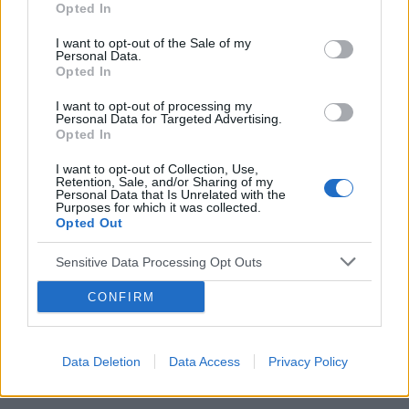
to może powinnam się na tym skupić. (Moja
Opted In
mama jest już powycinana z tego tytułu..)
I want to opt-out of the Sale of my
Jeszcze jest pomysł wazektomi, ale nie wiem
Personal Data.
POWIĄZANE
już co byłoby tu mądre. Być może ktoś z
Opted In
Państwa będzie w stanie coś podpowiedzieć?
Tematy
niepłodność
bezpłodność
I want to opt-out of processing my
Personal Data for Targeted Advertising.
problem z zajściem w ciążę
ciąża
nasienie
Opted In
I want to opt-out of Collection, Use,
Reklama:
Retention, Sale, and/or Sharing of my
Personal Data that Is Unrelated with the
Purposes for which it was collected.
Opted Out
Sensitive Data Processing Opt Outs
CONFIRM
Data Deletion
Data Access
Privacy Policy