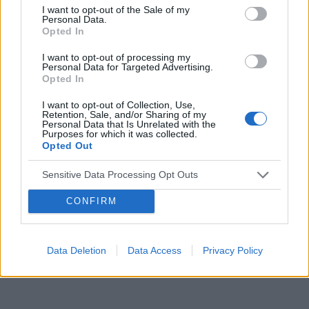
I want to opt-out of the Sale of my
embolizacja mięśniaków macicy
Personal Data.
Opted In
ropień gruczołu bartholina
opryszczka
I want to opt-out of processing my
Personal Data for Targeted Advertising.
Reklama:
Opted In
I want to opt-out of Collection, Use,
Retention, Sale, and/or Sharing of my
Personal Data that Is Unrelated with the
Purposes for which it was collected.
Opted Out
Sensitive Data Processing Opt Outs
CONFIRM
Data Deletion
Data Access
Privacy Policy