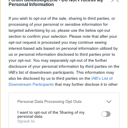
Forum:
Ginekologia - forum dla rodziny i
Personal Information
Zaczęłam znowu przyjmować tabletki mimo iż
pacjentki
jestem 2 tygodnie po okresie ,dziś wezmę 5
tabletkę czy dzień ma znaczenia kiedy przyjęłam
If you wish to opt-out of the sale, sharing to third parties, or
processing of your personal or sensitive information for
pierwszą tabletkę ?
targeted advertising by us, please use the below opt-out
section to confirm your selection. Please note that after your
gość
opt-out request is processed you may continue seeing
interest-based ads based on personal information utilized by
us or personal information disclosed to third parties prior to
Brak ochoty na seks w związku
your opt-out. You may separately opt-out of the further
2 lata razem i rok po ślubie a ja nie mam ochoty
disclosure of your personal information by third parties on the
na seks. To nie jest raczej normalne co nie? :(
IAB’s list of downstream participants. This information may
Zaczynało się to powoli. Obecnie seks mógłby
also be disclosed by us to third parties on the
IAB’s List of
Forum:
Ginekologia - forum dla rodziny i
dla mnie istnieć. Robię to z uwagi na męża.
Downstream Participants
that may further disclose it to other
pacjentki
Udaję orgazm. Rzuciłam tabletki
third parties.
antykoncepcyjne ale nic nie wróciło do normy (
Personal Data Processing Opt Outs
przestałam brać kilka miesięcy temu tak wiec
wszystko już raczej powinno się uregulować co
POWIĄZANE
I want to opt-out of the Sharing of my
nie? ).
personal data.
Opted In
Tematy
przezierność karkowa
spirala