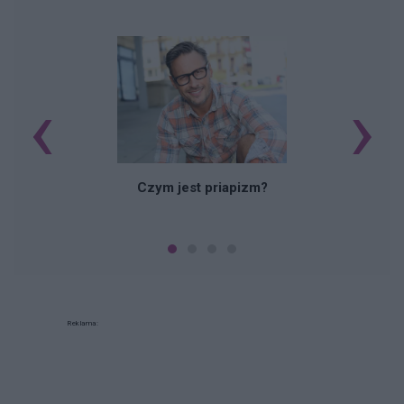
‹
›
Czym jest priapizm?
Reklama: