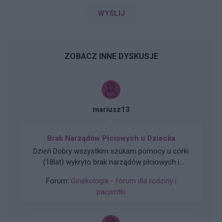
WYŚLIJ
ZOBACZ INNE DYSKUSJE
mariusz13
Brak Narządów Płciowych u Dziecka
Dzień Dobry wszystkim szukam pomocy u córki
(18lat) wykryto brak narządów płciowych i
zniekształconą pochwe czy ma ktoś do jakiegoś
Forum:
Ginekologia - forum dla rodziny i
plastyka namiary godnego polecenia nie za
pacjentki
miliony Dziękuję