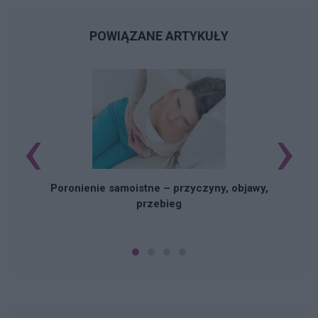
POWIĄZANE ARTYKUŁY
‹
›
U
Poronienie samoistne – przyczyny, objawy,
przebieg