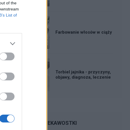
out of the
 downstream
B’s List of
Farbowanie włosów w ciąży
Torbiel jajnika - przyczyny,
objawy, diagnoza, leczenie
CIEKAWOSTKI