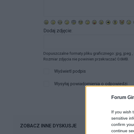
Dodaj zdjęcie:
Dopuszczalne formaty pliku graficznego: jpg, jpeg ,
Rozmiar zdjęcia nie powinien przekraczać 0.6MB.
Wyświetl podpis
Wysyłaj powiadomienia o odpowiedzi
Forum Gin
If you wish 
sensitive in
confirm you
ZOBACZ INNE DYSKUSJE
continue se