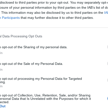
disclosed to third parties prior to your opt-out. You may separately opt-
losure of your personal information by third parties on the IAB’s list of
ade
. This information may also be disclosed by us to third parties on the
IA
Participants
that may further disclose it to other third parties.
ykoncepcyjne ORLIFLIQUE. Na lewym jajniku mam
 2 cm powiększyła się do 3 cm. Pani ginekolog
ade, tłumacząc, że są w nich silniejsze hormony i być
e ktoś wyrazić opinię na ten temat? Czy powinnam
l Data Processing Opt Outs
e po Orliflique nie mam żadnych skutków ubocznych. Czy
oncepcji?
o opt-out of the Sharing of my personal data.
In
k w sobotę dostałam krwawienie z odstawienia i trwało
nowe opakowanie tabletek pierwsza wzięłam prawidłowo
o opt-out of the Sale of my Personal Data.
 wtorek jak się zorientowałam to wzięłam dwie. Moje
In
tym przypadku biorąc pod uwagę ten stosunek z czwartku.
to opt-out of processing my Personal Data for Targeted
ing.
In
o opt-out of Collection, Use, Retention, Sale, and/or Sharing
ytaniem.. podczas korzystania w toalecie, bardziej w
ersonal Data that Is Unrelated with the Purposes for which it
lected.
(ostry , kłujący , bardziej w środku odbytu). Dodam , że
Out