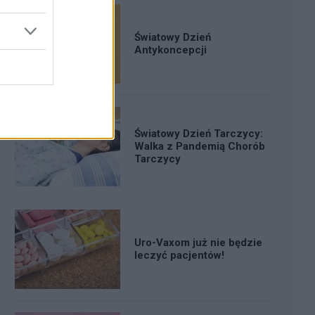
Światowy Dzień
Antykoncepcji
Światowy Dzień Tarczycy:
Walka z Pandemią Chorób
Tarczycy
Uro-Vaxom już nie będzie
leczyć pacjentów!