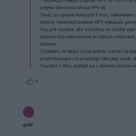
- dysplazja małego stopnia i HPV 66. Po 6 msc 
jedynie obecność wirusa HPV 66.
Teraz, po upływie kolejnych 6 msc, wykonałam
dobrze, natomiast badanie HPV wykazało genoty
Czy jest możliwe, aby wcześniej nie został wyk
badania były wykonywane w różnych miejscach, 
badanie.
Czytałam, że lekarz może pobrać wymaz na podł
przerminowane i to powoduje fałszywy wynik, al
Czy ktoś z Was spotkał się z dwoma różnymi w
0
gość