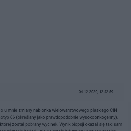
i
04-12-2020, 12:42:59
zało u mnie zmiany nabłonka wielowarstwowego płaskiego CIN
otyp 66 (określany jako prawdopodobnie wysokoonkogenny).
órej został pobrany wycinek. Wynik biopsji okazał się taki sam