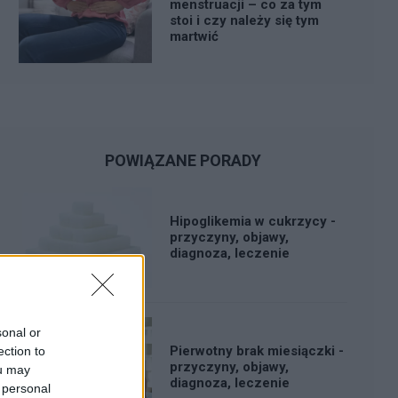
menstruacji – co za tym
stoi i czy należy się tym
martwić
POWIĄZANE PORADY
Hipoglikemia w cukrzycy -
przyczyny, objawy,
diagnoza, leczenie
sonal or
Pierwotny brak miesiączki -
ection to
przyczyny, objawy,
ou may
diagnoza, leczenie
 personal