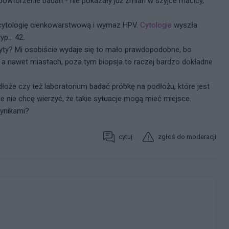
powtórzenie badań - nie pokazały już zmian w szyjce macicy,
 cytologię cienkowarstwową i wymaz HPV.
Cytologia
wyszła
p... 42.
ryty? Mi osobiście wydaje się to mało prawdopodobne, bo
a nawet miastach, poza tym biopsja to raczej bardzo dokładne
oże czy też laboratorium badać próbkę na podłożu, które jest
e nie chcę wierzyć, że takie sytuacje mogą mieć miejsce.
ynikami?
cytuj
zgłoś do moderacji