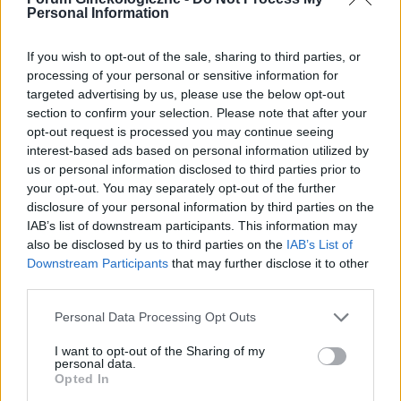
Personal Information
Forum:
Dla nastolatek
If you wish to opt-out of the sale, sharing to third parties, or
processing of your personal or sensitive information for
targeted advertising by us, please use the below opt-out
section to confirm your selection. Please note that after your
gość
opt-out request is processed you may continue seeing
interest-based ads based on personal information utilized by
us or personal information disclosed to third parties prior to
Brak okresu po porodzie
your opt-out. You may separately opt-out of the further
Hej! 6 miesięcy po porodzie , nie karmię piersią.
disclosure of your personal information by third parties on the
Brak miesiączki - miałam już przepisane luteinę l,
IAB’s list of downstream participants. This information may
która nie wywołała okresu a następnie plastry
also be disclosed by us to third parties on the
IAB’s List of
Forum:
Ginekologia - forum dla rodziny i
systen 50 i ponownie luteinę, które również
Downstream Participants
that may further disclose it to other
pacjentki
okresu nie wywołały. Plastry odklejały się.
third parties.
Miałam wykonane badania hormonalne i
Personal Data Processing Opt Outs
wyszedł bardzo niski poziom estrogenow. Około
14. Co teraz?
POWIĄZANE
I want to opt-out of the Sharing of my
personal data.
Opted In
Tematy
przezierność karkowa
spirala