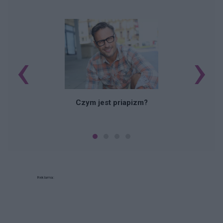
‹
›
Czym jest priapizm?
Reklama: