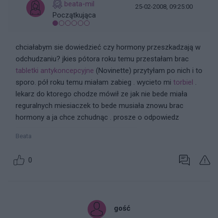
beata-mil
25-02-2008, 09:25:00
Początkująca
chciałabym sie dowiedzieć czy hormony przeszkadzają w
odchudzaniu? jkies pótora roku temu przestałam brac
tabletki antykoncepcyjne
(Novinette) przytyłam po nich i to
sporo. pół roku temu miałam zabieg . wycieto mi
torbiel
.
lekarz do ktorego chodze mówił ze jak nie bede miała
reguralnych miesiaczek to bede musiała znowu brac
hormony a ja chce zchudnąc . prosze o odpowiedz
Beata
0
gość