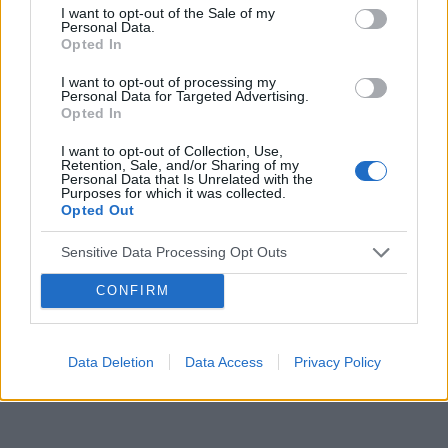
I want to opt-out of the Sale of my
embolizacja mięśniaków macicy
Personal Data.
Opted In
ropień gruczołu bartholina
opryszczka
I want to opt-out of processing my
Personal Data for Targeted Advertising.
Reklama:
Opted In
I want to opt-out of Collection, Use,
Retention, Sale, and/or Sharing of my
Personal Data that Is Unrelated with the
Purposes for which it was collected.
Opted Out
Sensitive Data Processing Opt Outs
CONFIRM
Data Deletion
Data Access
Privacy Policy