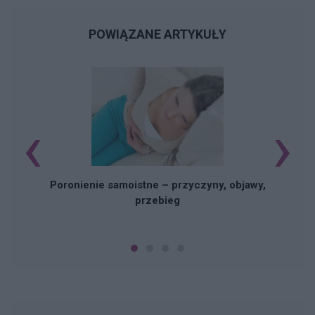
POWIĄZANE ARTYKUŁY
‹
›
U
Poronienie samoistne – przyczyny, objawy,
przebieg