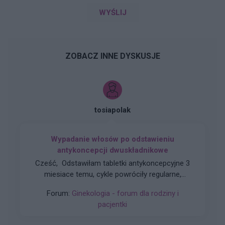
WYŚLIJ
ZOBACZ INNE DYSKUSJE
tosiapolak
Wypadanie włosów po odstawieniu
antykoncepcji dwuskładnikowe
Cześć, Odstawiłam tabletki antykoncepcyjne 3
miesiace temu, cykle powróciły regularne,
hormony sa prawidłowe. Jednakze zauważyłam
Forum:
Ginekologia - forum dla rodziny i
zwiększone wypadanie włosów oraz pieczenie
pacjentki
skory glowy przy dotyku. Kiedy u Was po
odstawieniu antykoncepcji ustabilizowało sie i