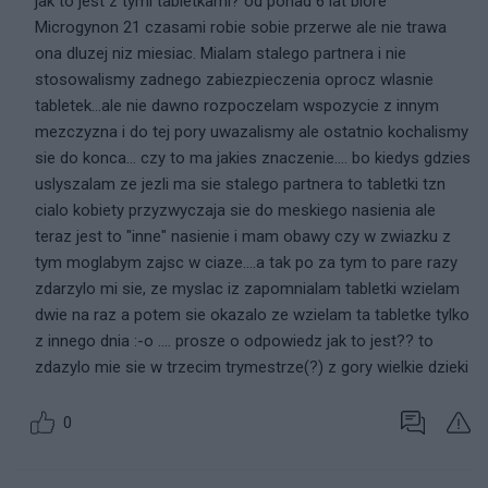
jak to jest z tymi tabletkami? od ponad 6 lat biore
Microgynon 21 czasami robie sobie przerwe ale nie trawa
ona dluzej niz miesiac. Mialam stalego partnera i nie
stosowalismy zadnego zabiezpieczenia oprocz wlasnie
tabletek...ale nie dawno rozpoczelam wspozycie z innym
mezczyzna i do tej pory uwazalismy ale ostatnio kochalismy
sie do konca... czy to ma jakies znaczenie.... bo kiedys gdzies
uslyszalam ze jezli ma sie stalego partnera to tabletki tzn
cialo kobiety przyzwyczaja sie do meskiego nasienia ale
teraz jest to "inne" nasienie i mam obawy czy w zwiazku z
tym moglabym zajsc w ciaze....a tak po za tym to pare razy
zdarzylo mi sie, ze myslac iz zapomnialam tabletki wzielam
dwie na raz a potem sie okazalo ze wzielam ta tabletke tylko
z innego dnia :-o .... prosze o odpowiedz jak to jest?? to
zdazylo mie sie w trzecim trymestrze(?) z gory wielkie dzieki
0