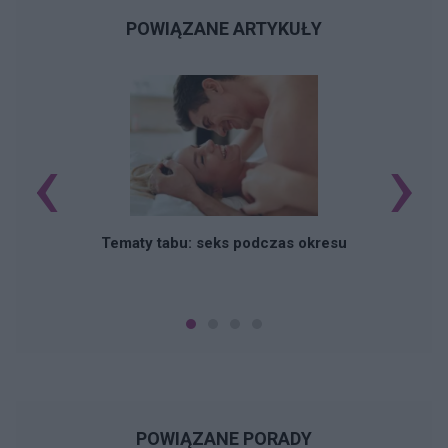
POWIĄZANE ARTYKUŁY
‹
›
O
Tematy tabu: seks podczas okresu
POWIĄZANE PORADY