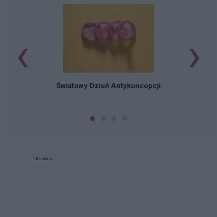
‹
›
Ś
Światowy Dzień Antykoncepcji
Reklama: