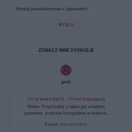
Wysyłaj powiadomienia o odpowiedzi
WYŚLIJ
ZOBACZ INNE DYSKUSJE
gość
Co to może być/2 . (Treść krępująca)
Witam. Przychodzę z takim już ostatnim
pytaniem.. podczas korzystania w toalecie,
bardziej w trakcie załatwiania się , bardzo silny
Forum:
Dla nastolatek
ból (ostry , kłujący , bardziej w środku odbytu).