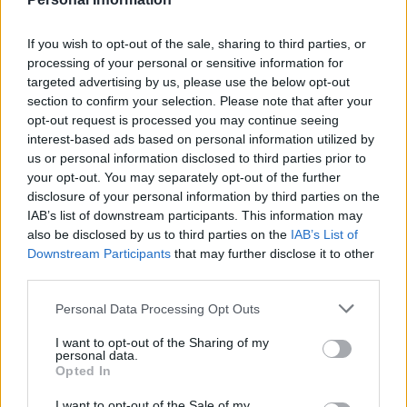
zapalenie pęcherza moczowego i brałam też
Forum:
Ginekologia - forum dla rodziny i
furaginum i witaminę c , nie dostałam okresu od
pacjentki
If you wish to opt-out of the sale, sharing to third parties, or
10 dni ,ciąża wykluczona beta HCG
processing of your personal or sensitive information for
przedwczoraj 0,2 a na wizycie u ginekologa
targeted advertising by us, please use the below opt-out
usłyszałam tylko że on nic tu nie widzi i że
section to confirm your selection. Please note that after your
endometrium bardzo cieniutkie .moje pytanie
opt-out request is processed you may continue seeing
czy okres powinien przyjść w tym miesiącu czy
interest-based ads based on personal information utilized by
olok
to coś poważniejszego ?
us or personal information disclosed to third parties prior to
your opt-out. You may separately opt-out of the further
Tabletka dzień po ellaone
disclosure of your personal information by third parties on the
IAB’s list of downstream participants. This information may
Cześć, 18.06.2026. Miałam stosunek z
also be disclosed by us to third parties on the
IAB’s List of
partnerem bez zabezpieczenia. Po 10h wzięłam
Downstream Participants
that may further disclose it to other
tabletkę Ellaone. Pierwszy dzień ostatniej
Forum:
Ginekologia - specjalista radzi, dla
third parties.
miesiączki to 25/26 maja. Zwykle mam okres
pacjentki
5dni. Cykl 28 dni. Za 2 dni powinnam dostać
Personal Data Processing Opt Outs
okres. Aplikacja pokazuje że stosunek był w dni
niepłodne. Czy jest spora szansa na ciążę,
I want to opt-out of the Sharing of my
personal data.
bardzo się stresuje
POWIĄZANE
Opted In
Tematy
miesiączka
antykoncepcja
ginekologia
I want to opt-out of the Sale of my