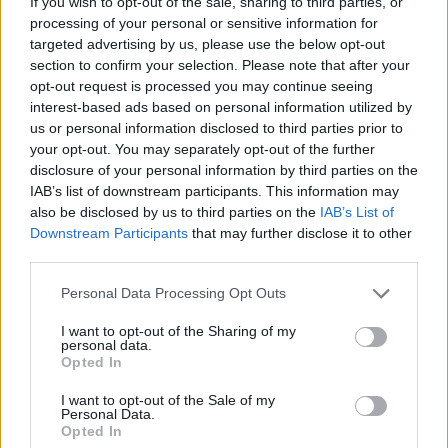
If you wish to opt-out of the sale, sharing to third parties, or
processing of your personal or sensitive information for
targeted advertising by us, please use the below opt-out
Obtarcie blon sluzowych pochwy
section to confirm your selection. Please note that after your
Obtarcie blon sluzowych pochwy podczas
opt-out request is processed you may continue seeing
seksu.Krew poleciala i jest pieczenie podczas
interest-based ads based on personal information utilized by
sikania i napuchniete .Jaka masc albo zel
us or personal information disclosed to third parties prior to
Forum:
Ginekologia - forum dla rodziny i
pomoze na ta dolegliwość?.
your opt-out. You may separately opt-out of the further
pacjentki
disclosure of your personal information by third parties on the
IAB’s list of downstream participants. This information may
also be disclosed by us to third parties on the
IAB’s List of
Downstream Participants
that may further disclose it to other
POWIĄZANE
third parties.
Tematy
przezierność karkowa
spirala
Personal Data Processing Opt Outs
embolizacja mięśniaków macicy
I want to opt-out of the Sharing of my
personal data.
ropień gruczołu bartholina
opryszczka
Opted In
I want to opt-out of the Sale of my
Reklama:
Personal Data.
Opted In