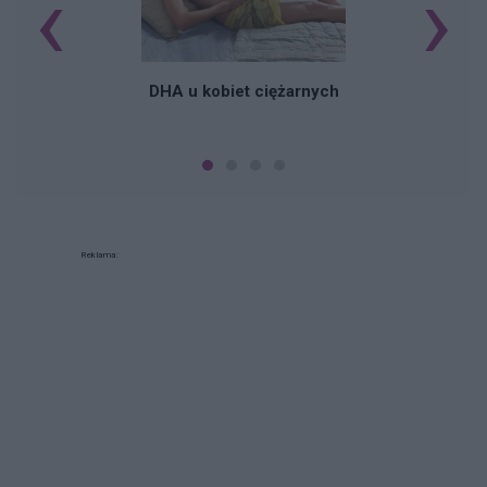
‹
›
K
DHA u kobiet ciężarnych
Reklama: