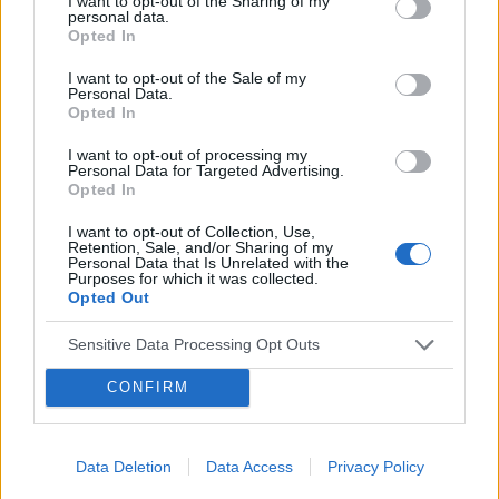
I want to opt-out of the Sharing of my
personal data.
Forum:
Dla nastolatek
ból (ostry , kłujący , bardziej w środku odbytu).
Opted In
Dodam , że trochę spędziłam czasu. Co to
może być ?? . Liczę na pozytywne komentarze ,
I want to opt-out of the Sale of my
Personal Data.
z góry dzięki. Czasami mogę nie odpisywać ,
POWIĄZANE
Opted In
wiec podam maila gabbka09@gmail.com
Tematy
miesiączka
antykoncepcja
ginekologia
I want to opt-out of processing my
Personal Data for Targeted Advertising.
Opted In
ciąża
test ciążowy
okres
I want to opt-out of Collection, Use,
Retention, Sale, and/or Sharing of my
Reklama:
Personal Data that Is Unrelated with the
Purposes for which it was collected.
Opted Out
Sensitive Data Processing Opt Outs
CONFIRM
Data Deletion
Data Access
Privacy Policy