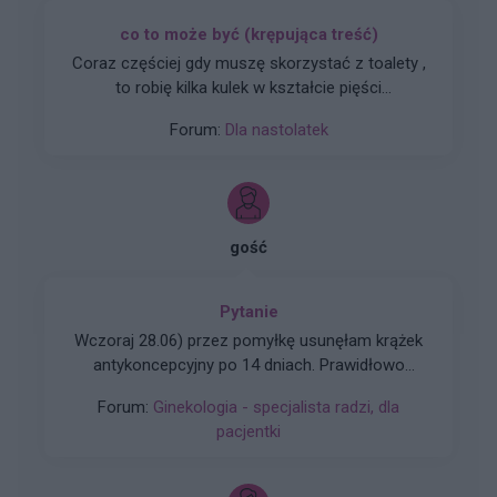
co to może być (krępująca treść)
Coraz częściej gdy muszę skorzystać z toalety ,
to robię kilka kulek w kształcie pięści
przeważnie. Później silny ból , jakby do wejścia
Forum:
Dla nastolatek
do odbytu. Ból jest dosyć intensywny, kąpiel lub
chłodna woda pomaga. Dodam , trwa to tak od
około 2 miesięcy. Co w takiej sytuacji może
pomóc. ?
gość
Pytanie
Wczoraj 28.06) przez pomyłkę usunęłam krążek
antykoncepcyjny po 14 dniach. Prawidłowo
powinnam usunąć go dopiero 05 lipca, a nie
Forum:
Ginekologia - specjalista radzi, dla
wczoraj. Pomyliłam się. wczoraj odbyłam
pacjentki
stosunek z mężem. Kupiłam w Turcji
tabletki”dzień po” (ella 30mg) i je użyłam. Nie
mam kolejnego krążka. do polski wrócę dopiero