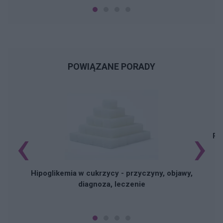
POWIĄZANE PORADY
‹
›
Pi
Hipoglikemia w cukrzycy - przyczyny, objawy,
diagnoza, leczenie