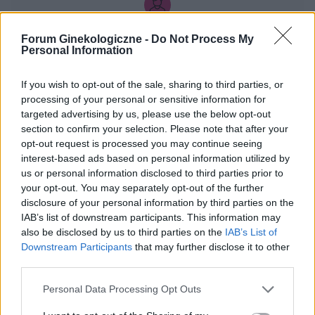
w sobotę. powinnam zrobić teraz 7 dni przerwy i
włożyć nowy krążek w następną niedzielę? Czy
olok
Forum Ginekologiczne -
Do Not Process My
to będzie ok?
Personal Information
Tabletka dzień po ellaone
If you wish to opt-out of the sale, sharing to third parties, or
Cześć, 18.06.2026. Miałam stosunek z
processing of your personal or sensitive information for
partnerem bez zabezpieczenia. Po 10h wzięłam
targeted advertising by us, please use the below opt-out
tabletkę Ellaone. Pierwszy dzień ostatniej
section to confirm your selection. Please note that after your
Forum:
Ginekologia - specjalista radzi, dla
miesiączki to 25/26 maja. Zwykle mam okres
opt-out request is processed you may continue seeing
pacjentki
5dni. Cykl 28 dni. Za 2 dni powinnam dostać
interest-based ads based on personal information utilized by
okres. Aplikacja pokazuje że stosunek był w dni
us or personal information disclosed to third parties prior to
niepłodne. Czy jest spora szansa na ciążę,
your opt-out. You may separately opt-out of the further
bardzo się stresuje
disclosure of your personal information by third parties on the
IAB’s list of downstream participants. This information may
gość
also be disclosed by us to third parties on the
IAB’s List of
Downstream Participants
that may further disclose it to other
third parties.
Co to może być/2 . (Treść krępująca)
Witam. Przychodzę z takim już ostatnim
Personal Data Processing Opt Outs
pytaniem.. podczas korzystania w toalecie,
bardziej w trakcie załatwiania się , bardzo silny