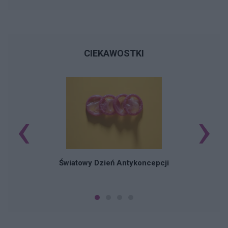
CIEKAWOSTKI
‹
›
Ś
Światowy Dzień Antykoncepcji