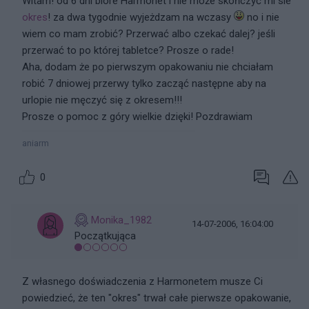
Witam! od 6 dni biore Harmonet i nie może skończyć mi sie
okres
! za dwa tygodnie wyjeżdzam na wczasy
no i nie
wiem co mam zrobić? Przerwać albo czekać dalej? jeśli
przerwać to po której tabletce? Prosze o rade!
Aha, dodam że po pierwszym opakowaniu nie chciałam
robić 7 dniowej przerwy tylko zacząć następne aby na
urlopie nie męczyć się z okresem!!!
Prosze o pomoc z góry wielkie dzięki! Pozdrawiam
aniarm
0
Monika_1982
14-07-2006, 16:04:00
Początkująca
Z własnego doświadczenia z Harmonetem musze Ci
powiedzieć, że ten "okres" trwał całe pierwsze opakowanie,