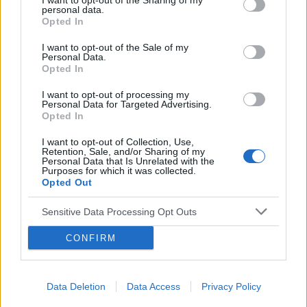
I want to opt-out of the Sharing of my
personal data.
taki test?
Opted In
POWIĄZANE
I want to opt-out of the Sale of my
Personal Data.
Tematy
przezierność karkowa
spirala
Opted In
embolizacja mięśniaków macicy
I want to opt-out of processing my
Personal Data for Targeted Advertising.
ropień gruczołu bartholina
opryszczka
Opted In
I want to opt-out of Collection, Use,
Reklama:
Retention, Sale, and/or Sharing of my
Personal Data that Is Unrelated with the
Purposes for which it was collected.
Opted Out
Sensitive Data Processing Opt Outs
CONFIRM
Data Deletion
Data Access
Privacy Policy