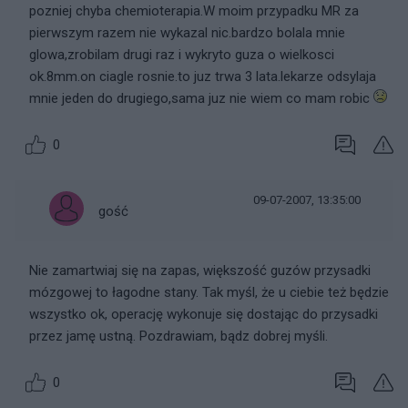
pozniej chyba chemioterapia.W moim przypadku MR za
pierwszym razem nie wykazal nic.bardzo bolala mnie
glowa,zrobilam drugi raz i wykryto guza o wielkosci
ok.8mm.on ciagle rosnie.to juz trwa 3 lata.lekarze odsylaja
mnie jeden do drugiego,sama juz nie wiem co mam robic
0
09-07-2007, 13:35:00
gość
Nie zamartwiaj się na zapas, większość guzów przysadki
mózgowej to łagodne stany. Tak myśl, że u ciebie też będzie
wszystko ok, operację wykonuje się dostając do przysadki
przez jamę ustną. Pozdrawiam, bądz dobrej myśli.
0