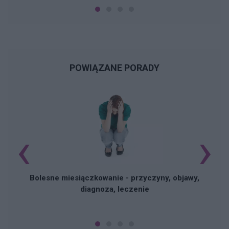
POWIĄZANE PORADY
‹
›
N
Bolesne miesiączkowanie - przyczyny, objawy,
diagnoza, leczenie