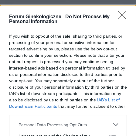
Obtarcie blon sluzowych pochwy
Forum Ginekologiczne -
Do Not Process My
Obtarcie blon sluzowych pochwy podczas
Personal Information
seksu.Krew poleciala i jest pieczenie podczas
sikania i napuchniete .Jaka masc albo zel
If you wish to opt-out of the sale, sharing to third parties, or
Forum:
Ginekologia - forum dla rodziny i
pomoze na ta dolegliwość?.
processing of your personal or sensitive information for
pacjentki
targeted advertising by us, please use the below opt-out
section to confirm your selection. Please note that after your
opt-out request is processed you may continue seeing
interest-based ads based on personal information utilized by
us or personal information disclosed to third parties prior to
gość
your opt-out. You may separately opt-out of the further
disclosure of your personal information by third parties on the
IAB’s list of downstream participants. This information may
Test beta hcg kiedy?
also be disclosed by us to third parties on the
IAB’s List of
Witam, chciałabym sprawdzić czy nie zaszłam
Downstream Participants
that may further disclose it to other
w ciążę. Mam nieregularne cykle więc nie mogę
third parties.
stwierdzić czy doszło do owulacji, jestem w 22
Forum:
Ginekologia - forum dla rodziny i
dniu cyklu czy zrobienie takiego testu w tym
Personal Data Processing Opt Outs
pacjentki
czasie da mi prawdziwy wynik żeby się nie
stresować na zapas czy w jakim czasie zrobić