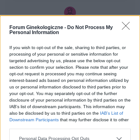
clotrimazolum. Clotrimazolum stosowałam już
jakiś czas temu przez długi czas i nigdy nic mi
po nim nie było, ale teraz za to od momentu
zaczęcia jego używania zaczeło coś się dziać.
gość
Forum Ginekologiczne -
Do Not Process My
Najpierw coś tam mnie przez dwa dni
Personal Information
pobolewało koło łechtaczki podczas dotyku, ale
było to bardzo mało alarmujące. Dopiero
Zaczerwienienie i wydzielina
If you wish to opt-out of the sale, sharing to third parties, or
wczoraj było sporo gorzej bo bardziej bolało
Hej, od kilku miesięcy mam zaczerwienione
processing of your personal or sensitive information for
(przedwczoraj użyłam maści ostatni raz) więc
miejsce przy wejściu do pochwy. Czasem
targeted advertising by us, please use the below opt-out
postanowiłam to sprawdzić. Okazało się że
szczypie i swędzi. Byłam u ginekologa jakiś czas
section to confirm your selection. Please note that after your
wargi sromowe od strony wewnętrznej najbliżej
Forum:
Infekcje intymne
temu, dał mi maść i globulki ale nie pomogło.
opt-out request is processed you may continue seeing
łechtaczki w miejscu tak jakby styku obu warg
Dalej utrzymuje się to zaczerwienienie ale
interest-based ads based on personal information utilized by
ze sobą są całkiem mocno zaczerwienione. Ale
doszła do tego biała wydzielina z malutkimi
us or personal information disclosed to third parties prior to
nie całe tylko właśnie w tych miejscach styku,
grudkami. Co to może być? Od miesiąca nie
your opt-out. You may separately opt-out of the further
do tego łechtaczka też byla bardzo
współżyłam, nie noszę wkładek. W cytologi
disclosure of your personal information by third parties on the
gość
uwrażliwiona. Podczas sikania trochę
wyszedł stan zapalny . Czy ktoś może doradzić?
IAB’s list of downstream participants. This information may
szczypiało. Natychmiast zaprzestałam używania
also be disclosed by us to third parties on the
IAB’s List of
maści dotykania noszenia obcisłych spodni itd
Downstream Participants
that may further disclose it to other
Pomocy!
żeby tego nje drażnić. Dzisiaj natomiast jest
third parties.
Co to może być swedzi jak diabli, czasami
TRAGEDIA. Wcześniej czerwone miejsca teraz
piecze podczas siusiania, ginekolog rozkłada
są krwiście czerwone, prawie jak rana. Podczas
Personal Data Processing Opt Outs