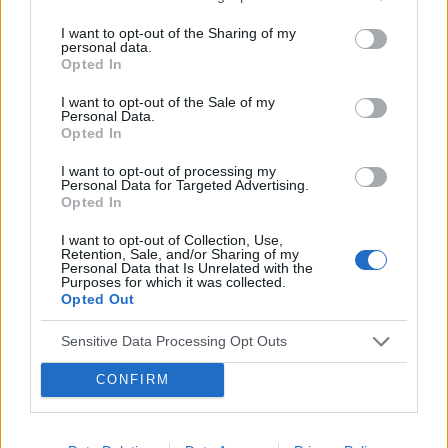
ręce nie jest to infekcja. Może to być liszaj albo
sikania strasznie szczypi i boli (tylko te
Forum:
Infekcje intymne
jakieś uczulenie, przesuszona skóra? Gino
I want to opt-out of the Sharing of my
podrażnione miejsca). Jest teraz sobota w nocy,
personal data.
przepisała mi lekkie sterydy krem dactakord
jutro jest niedziela, nie mam żadnego pantenolu
Opted In
20mg mam stosować przez 3 tygodnie.
ani kwasu hialuronowego, nie wiem co robić
I want to opt-out of the Sale of my
żeby nie było pogorszenia, ani żeby pomóc. Czy
POWIĄZANE
Personal Data.
to faktycznie od maści? Z tego co czytałam
Opted In
Tematy
infekcje pochwy
kłykciny kończyste
ulotki to moim zdaniem bardzo możliwe.
Pomocy jakieś rady?????
I want to opt-out of processing my
hemoroidy
warga sromowa
opryszczka
Personal Data for Targeted Advertising.
Opted In
I want to opt-out of Collection, Use,
Reklama:
Retention, Sale, and/or Sharing of my
Personal Data that Is Unrelated with the
Purposes for which it was collected.
Opted Out
Sensitive Data Processing Opt Outs
CONFIRM