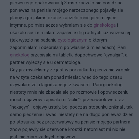
pierwszego opakowania tj 3 msc zaczelo sie cos dziac
poniewaz na penisie mojego narzeczonego pojawily sie
plamy a po jakims czasie zaczelo mnie piec miejsce
intymne. po miesiaczce wybralam sie do
ginekologa
i
okazalo sie ze mialam zapalenie drg rodnych juz wczesniej
(tak wyszlo na badaniu
cytologicznym
o ktorym
zapomnialam i odebralam po wlasnie 3 miesiacach). Pani
ginekolog
przepisala mi tabletki dopochwowe ''gynalgin". a
partner wyleczy sie u dermatologa.
Gdy juz myslelismy ze jest w porzadku to pieczenie wrocilo.
na wizyte czekalam ponad miesiac wiec do tego czasu
uzywalam zelu lagodzacego z kwasem . Pani ginekolog
niestety mnie nie zbadala ale po rozmowie i opowiedzeniu
moich objawow zapisala mi "aulin"- przeciwbolowe oraz
"hexagyn" . objawy ustaly, bol podczas stosunku zniknal , tak
samo pieczenie i swad. niestety nie na dlugo poniewaz dzien
po stosunku bez prezerwatywy na penisie mojego partnera
znow pojawily sie czerwone krostki. natomiast mi nic nie
jest. nie mam zadnych objawow.