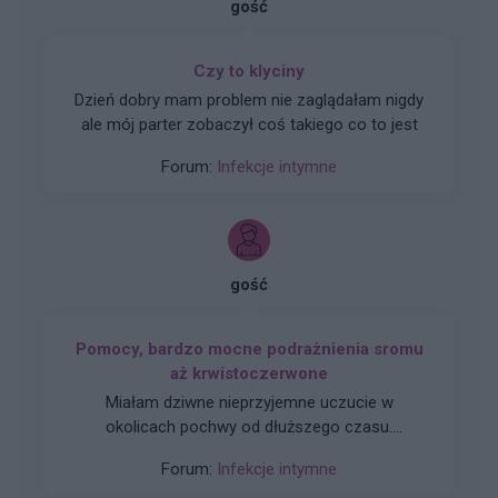
gość
Czy to klyciny
Dzień dobry mam problem nie zaglądałam nigdy
ale mój parter zobaczył coś takiego co to jest
Forum:
Infekcje intymne
gość
Pomocy, bardzo mocne podrażnienia sromu
aż krwistoczerwone
Miałam dziwne nieprzyjemne uczucie w
okolicach pochwy od dłuższego czasu.
Ginekolog przepisał mi najpierw pimafucort na
Forum:
Infekcje intymne
kilka dni a następnie miałam stosować