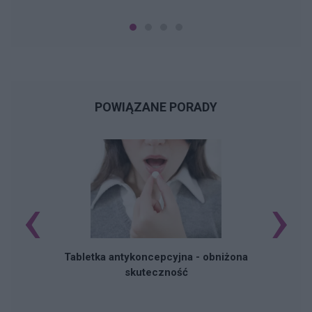
POWIĄZANE PORADY
‹
›
R
Tabletka antykoncepcyjna - obniżona
skuteczność