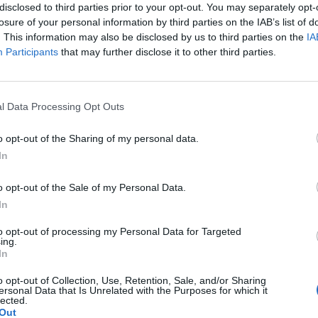
o. W maju myślałam że dostałam pierwszej miesiączki
disclosed to third parties prior to your opt-out. You may separately opt-
k na okres. Przypominało to bardziej takie plamienie i to
losure of your personal information by third parties on the IAB’s list of
nobrązowy śluz który jednego dnia był a na drugi dzień
. This information may also be disclosed by us to third parties on the
IA
pacjentki
z trwa 3 dni a raz 6 jak przy miesiączce. Czy to normalne ?
Participants
that may further disclose it to other third parties.
l Data Processing Opt Outs
nie wczoraj. Pomyliłam się. wczoraj odbyłam stosunek z
o opt-out of the Sharing of my personal data.
” (ella 30mg) i je użyłam. Nie mam kolejnego krążka. do
In
a pacjentki
 zrobić teraz 7 dni przerwy i włożyć nowy krążek w
o opt-out of the Sale of my Personal Data.
In
to opt-out of processing my Personal Data for Targeted
 6 dniu. Stosunek był dwa dni wcześniej. Przyjęłam
ing.
 Czy mogłam zajść w ciążę???
In
a pacjentki
o opt-out of Collection, Use, Retention, Sale, and/or Sharing
ersonal Data that Is Unrelated with the Purposes for which it
lected.
Out