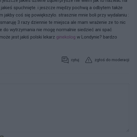
m jeszcze jakieś dziwne bąble/prysze nie wiem jak to nazwać na
akieś spuchnięte. i jeszcze między pochwą a odbytem także
m jakby coś się powiększylo. strasznie mnie boli przy wydalaniu :
 smaruję 3 razy dziennie te miejsca ale mam wrażenie ze to nic
ie do wytrzymania nie mogę normalnie siedzieć ani spać
może jest jakiś polski lekarz
ginekolog
w Londynie? bardzo
cytuj
zgłoś do moderacji