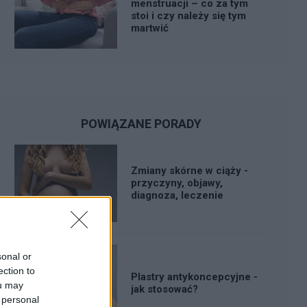
menstruacji – co za tym
stoi i czy należy się tym
martwić
POWIĄZANE PORADY
Zmiany skórne w ciąży -
przyczyny, objawy,
diagnoza, leczenie
sonal or
ection to
Plastry antykoncepcyjne -
ou may
jak stosować?
 personal