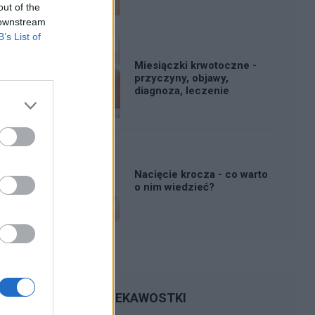
out of the
 downstream
B’s List of
Miesiączki krwotoczne -
przyczyny, objawy,
diagnoza, leczenie
Nacięcie krocza - co warto
o nim wiedzieć?
CIEKAWOSTKI