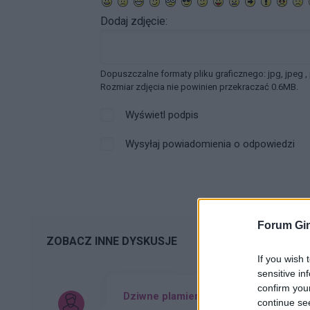
Dodaj zdjęcie:
Dopuszczalne formaty pliku graficznego: jpg, jpeg ,
Rozmiar zdjęcia nie powinien przekraczać 0.6MB.
Wyświetl podpis
Wysyłaj powiadomienia o odpowiedzi
Forum Gin
ZOBACZ INNE DYSKUSJE
If you wish 
sensitive in
confirm you
Dziwne plamienia
continue se