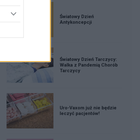
Światowy Dzień
Antykoncepcji
Światowy Dzień Tarczycy:
Walka z Pandemią Chorób
Tarczycy
Uro-Vaxom już nie będzie
leczyć pacjentów!