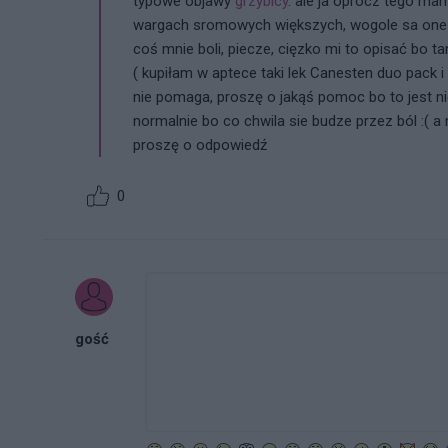
typowe objawy
grzybicy
. ale ja oprócz tego ma
wargach sromowych większych, wogole sa one j
coś mnie boli, piecze, cięzko mi to opisać bo ta
( kupiłam w aptece taki lek Canesten duo pack i
nie pomaga, proszę o jakąś pomoc bo to jest n
normalnie bo co chwila sie budze przez ból :( a 
proszę o odpowiedź
0
gość