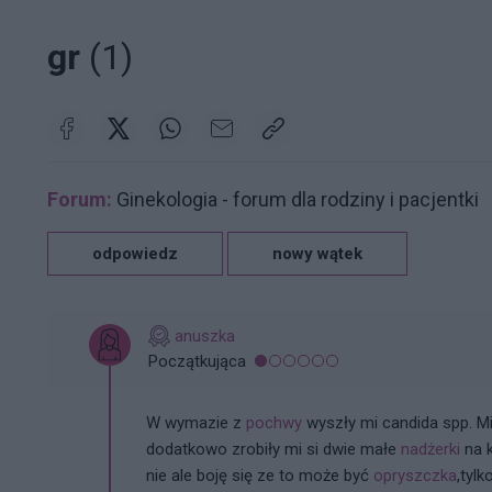
gr
(1)
Forum:
Ginekologia - forum dla rodziny i pacjentki
odpowiedz
nowy wątek
anuszka
Początkująca
W wymazie z
pochwy
wyszły mi candida spp. Mi
dodatkowo zrobiły mi si dwie małe
nadżerki
na k
nie ale boję się ze to może być
opryszczka
,tyl