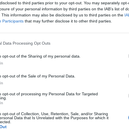
disclosed to third parties prior to your opt-out. You may separately opt-
losure of your personal information by third parties on the IAB’s list of
córki (18lat) wykryto brak narządów płciowych i
. This information may also be disclosed by us to third parties on the
IA
akiegoś plastyka namiary godnego polecenia nie za
Participants
that may further disclose it to other third parties.
 pacjentki
l Data Processing Opt Outs
o opt-out of the Sharing of my personal data.
chwy myślę że to macica nie mogę utrzymać moczu czy
In
pacjentki
o opt-out of the Sale of my Personal Data.
In
to opt-out of processing my Personal Data for Targeted
ing.
In
e brodawki szczególnie po nocy.Moze jakaś masc ?
o opt-out of Collection, Use, Retention, Sale, and/or Sharing
ersonal Data that Is Unrelated with the Purposes for which it
lected.
Out