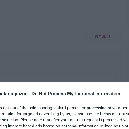
WYŚLIJ
lety , to robię kilka kulek w kształcie pięści przeważnie.
ekologiczne -
Do Not Process My Personal Information
miesięcy. Co w takiej sytuacji może pomóc. ?
to opt-out of the sale, sharing to third parties, or processing of your per
formation for targeted advertising by us, please use the below opt-out s
r selection. Please note that after your opt-out request is processed y
eing interest-based ads based on personal information utilized by us or