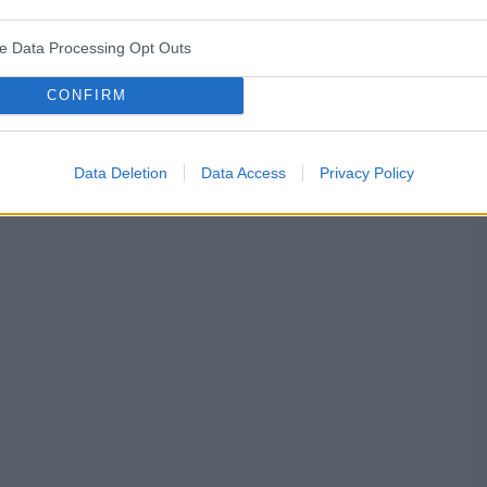
ve Data Processing Opt Outs
śniaków macicy
ropień gruczołu bartholina
opryszczka
CONFIRM
Data Deletion
Data Access
Privacy Policy