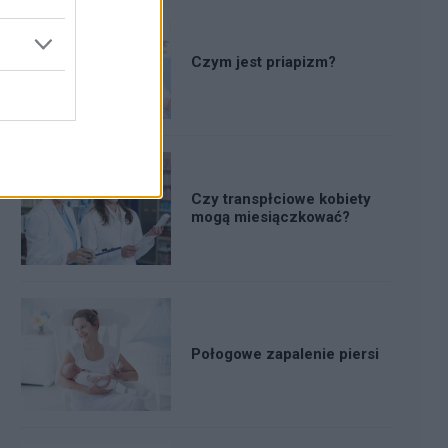
Czym jest priapizm?
Czy transpłciowe kobiety
mogą miesiączkować?
Połogowe zapalenie piersi