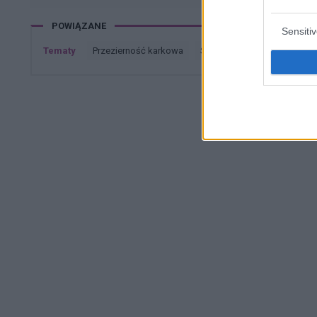
POWIĄZANE
Sensiti
Tematy
przezierność karkowa
spirala
embolizacja mię