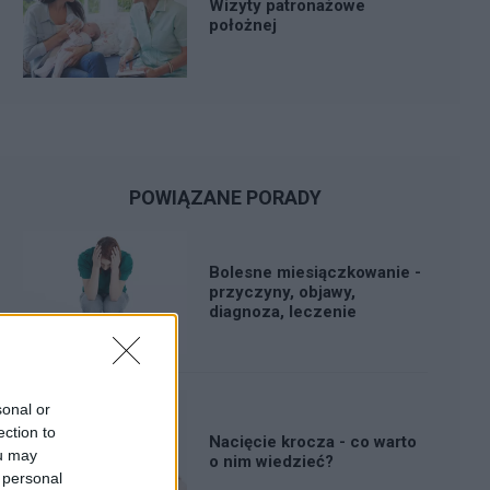
Wizyty patronażowe
położnej
POWIĄZANE PORADY
Bolesne miesiączkowanie -
przyczyny, objawy,
diagnoza, leczenie
sonal or
ection to
Nacięcie krocza - co warto
ou may
o nim wiedzieć?
 personal