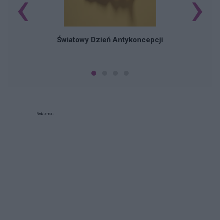
‹
›
Ś
Światowy Dzień Antykoncepcji
Reklama: