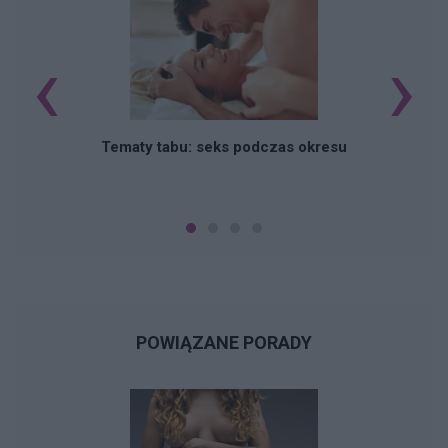
‹
›
O
Tematy tabu: seks podczas okresu
POWIĄZANE PORADY