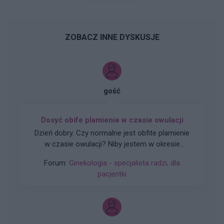
ZOBACZ INNE DYSKUSJE
gość
Dosyć obife plamienie w czasie owulacji
Dzień dobry. Czy normalne jest obfite plamienie
w czasie owulacji? Niby jestem w okresie
owulacji, a dziś rano wyszedł ze mnie spory
Forum:
Ginekologia - specjalista radzi, dla
skrzep krwi i plamie cały czas świeżą krwią.
pacjentki
Czuję w macicy lekkie pieczenie i zastanawiam
się co robić. Nigdy nie miałam takiej sytuacji.
Proszę o poradę na co zwrócić uwagę i czy jest
potrzeba jechacnia do lekarza. 25.05 miałam
wizytę u ginekologa, gdzie robione było również