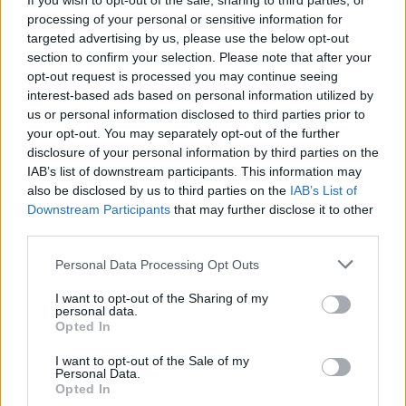
If you wish to opt-out of the sale, sharing to third parties, or
zasugerowała mi zmianę tabletek na Elliade,
processing of your personal or sensitive information for
tłumacząc, że są w nich silniejsze hormony i być
targeted advertising by us, please use the below opt-out
może zahamuje wzrost zmiany. Czy może ktoś
section to confirm your selection. Please note that after your
wyrazić opinię na ten temat? Czy powinnam
gość
opt-out request is processed you may continue seeing
podjąć próbę zmiany tabletek, dodam że po
interest-based ads based on personal information utilized by
Orliflique nie mam żadnych skutków ubocznych.
us or personal information disclosed to third parties prior to
Czy moze powinnam zmienić metodę
Witam co to może być ?
your opt-out. You may separately opt-out of the further
antykoncepcji?
Zaczęło swędzieć i zobaczyłam to
disclosure of your personal information by third parties on the
IAB’s list of downstream participants. This information may
Forum:
Ginekologia - specjalista radzi, dla
also be disclosed by us to third parties on the
IAB’s List of
pacjentki
Downstream Participants
that may further disclose it to other
third parties.
Personal Data Processing Opt Outs
POWIĄZANE
I want to opt-out of the Sharing of my
personal data.
Tematy
miesiączka
antykoncepcja
ginekologia
Opted In
ciąża
test ciążowy
okres
I want to opt-out of the Sale of my
Personal Data.
Opted In
Reklama: