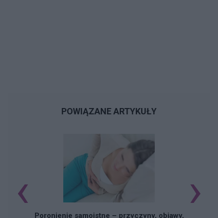
POWIĄZANE ARTYKUŁY
‹
›
U
Poronienie samoistne – przyczyny, objawy,