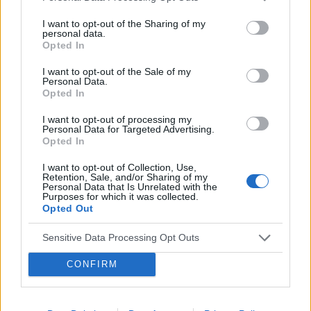
Dziwne plamienia
I want to opt-out of the Sharing of my
personal data.
Witam 3 miesiące temu urodziłam dziecko. W
Opted In
maju myślałam że dostałam pierwszej
miesiączki (karmię piersią) ale to nie było
I want to opt-out of the Sale of my
Forum:
Ginekologia - forum dla rodziny i
Personal Data.
typowe jak na okres. Przypominało to bardziej
Opted In
pacjentki
takie plamienie i to nie żywą różową Kris ze
śluzem lecz czarnobrązowy śluz który jednego
I want to opt-out of processing my
Personal Data for Targeted Advertising.
dnia był a na drugi dzień było czysto. I robi się
Opted In
mi tak co 2 tyg raz trwa 3 dni a raz 6 jak przy
miesiączce. Czy to normalne ?
I want to opt-out of Collection, Use,
xyz2345
Retention, Sale, and/or Sharing of my
Personal Data that Is Unrelated with the
Purposes for which it was collected.
Opted Out
Krostka na wardze sromowej
Wyskoczył mi taki guzek na wardze sromowej
Sensitive Data Processing Opt Outs
mniejszej, w dotyku jest to mała kulka która boli
gdy się dotyka. Co to może być ? Czy to źle
CONFIRM
Forum:
Ginekologia - forum dla rodziny i
wygląda?
pacjentki