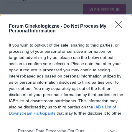
WYBIERZ PLIK
Dopuszczalne formaty pliku graficznego: jpg, jpeg , png.
Forum Ginekologiczne -
Do Not Process My
Rozmiar zdjęcia nie powinien przekraczać 0.6MB.
Personal Information
Wyświetl podpis
If you wish to opt-out of the sale, sharing to third parties, or
Wysyłaj powiadomienia o odpowiedzi
processing of your personal or sensitive information for
targeted advertising by us, please use the below opt-out
section to confirm your selection. Please note that after your
WYŚLIJ
opt-out request is processed you may continue seeing
interest-based ads based on personal information utilized by
us or personal information disclosed to third parties prior to
your opt-out. You may separately opt-out of the further
ZOBACZ INNE DYSKUSJE
disclosure of your personal information by third parties on the
IAB’s list of downstream participants. This information may
also be disclosed by us to third parties on the
IAB’s List of
Downstream Participants
that may further disclose it to other
third parties.
gość
Personal Data Processing Opt Outs