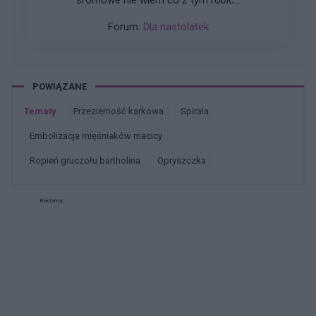
Forum:
Dla nastolatek
POWIĄZANE
Tematy
przezierność karkowa
spirala
embolizacja mięśniaków macicy
ropień gruczołu bartholina
opryszczka
Reklama: