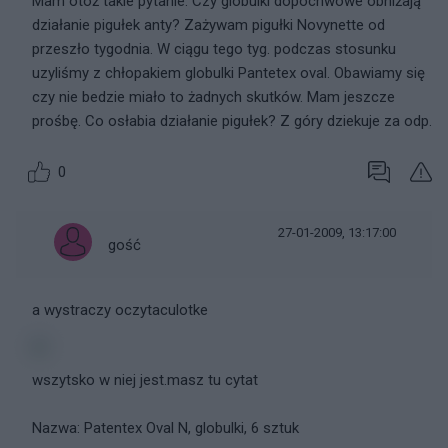
Mam otóż takie pytanie. Czy globulki dopochwowe obniżają
działanie pigułek anty? Zażywam pigułki Novynette od
przeszło tygodnia. W ciągu tego tyg. podczas stosunku
uzyliśmy z chłopakiem globulki Pantetex oval. Obawiamy się
czy nie bedzie miało to żadnych skutków. Mam jeszcze
prośbę. Co osłabia działanie pigułek? Z góry dziekuje za odp.
0
27-01-2009, 13:17:00
gość
a wystraczy oczytaculotke
wszytsko w niej jest.masz tu cytat
Nazwa: Patentex Oval N, globulki, 6 sztuk