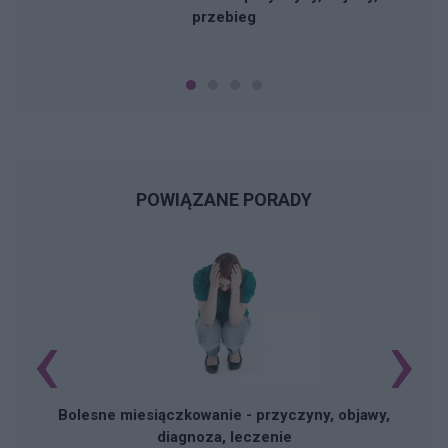
przebieg
POWIĄZANE PORADY
‹
›
N
Bolesne miesiączkowanie - przyczyny, objawy,
diagnoza, leczenie