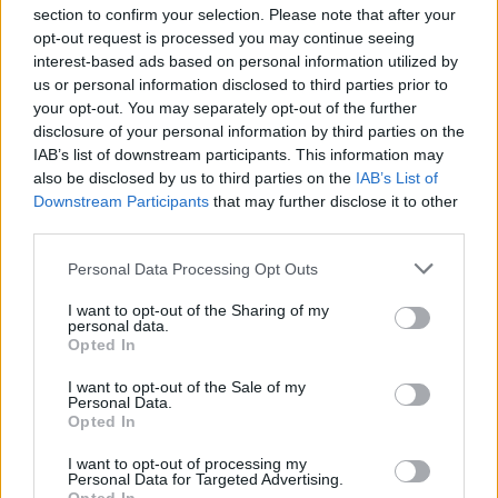
section to confirm your selection. Please note that after your
Hej od tygodnia czuje ze mam nabrzmiałe wargi
opt-out request is processed you may continue seeing
sromowe nie wiem co z tym robić...
interest-based ads based on personal information utilized by
us or personal information disclosed to third parties prior to
Forum:
Dla nastolatek
your opt-out. You may separately opt-out of the further
disclosure of your personal information by third parties on the
IAB’s list of downstream participants. This information may
also be disclosed by us to third parties on the
IAB’s List of
POWIĄZANE
Downstream Participants
that may further disclose it to other
Tematy
przezierność karkowa
spirala
third parties.
embolizacja mięśniaków macicy
Personal Data Processing Opt Outs
ropień gruczołu bartholina
opryszczka
I want to opt-out of the Sharing of my
personal data.
Opted In
Reklama:
I want to opt-out of the Sale of my
Personal Data.
Opted In
I want to opt-out of processing my
Personal Data for Targeted Advertising.