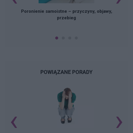
Poronienie samoistne – przyczyny, objawy,
przebieg
POWIĄZANE PORADY
‹
›
N