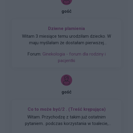
gość
Dziwne plamienia
Witam 3 miesiące temu urodziłam dziecko. W
maju myślałam że dostałam pierwszej
miesiączki (karmię piersią) ale to nie było
Forum:
Ginekologia - forum dla rodziny i
typowe jak na okres. Przypominało to bardziej
pacjentki
takie plamienie i to nie żywą różową Kris ze
śluzem lecz czarnobrązowy śluz który jednego
dnia był a na drugi dzień było czysto. I robi się
mi tak co 2 tyg raz trwa 3 dni a raz 6 jak przy
miesiączce. Czy to normalne ?
gość
Co to może być/2 . (Treść krępująca)
Witam. Przychodzę z takim już ostatnim
pytaniem.. podczas korzystania w toalecie,
bardziej w trakcie załatwiania się , bardzo silny