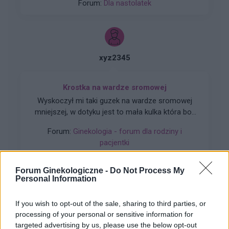
Forum:
Dla nastolatek
ból (ostry , kłujący , bardziej w środku odbytu).
Dodam , że trochę spędziłam czasu. Co to
może być ?? . Liczę na pozytywne komentarze ,
z góry dzięki. Czasami mogę nie odpisywać ,
wiec podam maila gabbka09@gmail.com
xyz2345
Krostka na wardze sromowej
Wyskoczył mi taki guzek na wardze sromowej
mniejszej, w dotyku jest to mała kulka która boli
gdy się dotyka. Co to może być ? Czy to źle
Forum:
Ginekologia - forum dla rodziny i
wygląda?
pacjentki
Forum Ginekologiczne -
Do Not Process My
Personal Information
gość
If you wish to opt-out of the sale, sharing to third parties, or
processing of your personal or sensitive information for
targeted advertising by us, please use the below opt-out
Nabrzmiałe wargi sromowe