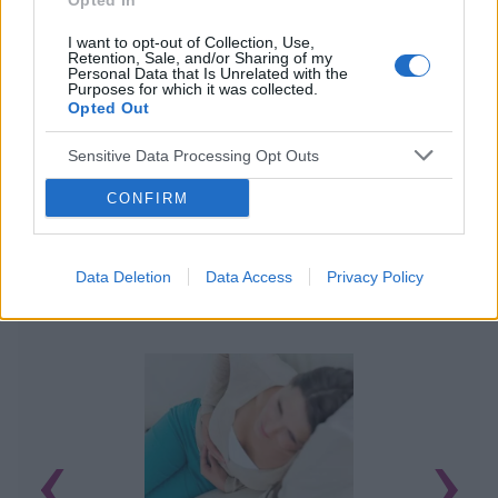
Opted In
I want to opt-out of Collection, Use,
Retention, Sale, and/or Sharing of my
Personal Data that Is Unrelated with the
Purposes for which it was collected.
Opted Out
Sensitive Data Processing Opt Outs
CONFIRM
Data Deletion
Data Access
Privacy Policy
POWIĄZANE ARTYKUŁY
‹
›
U