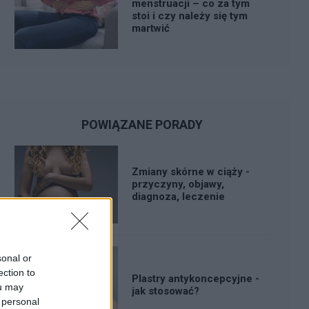
menstruacji – co za tym
stoi i czy należy się tym
martwić
POWIĄZANE PORADY
Zmiany skórne w ciąży -
przyczyny, objawy,
diagnoza, leczenie
sonal or
ection to
Plastry antykoncepcyjne -
ou may
jak stosować?
 personal