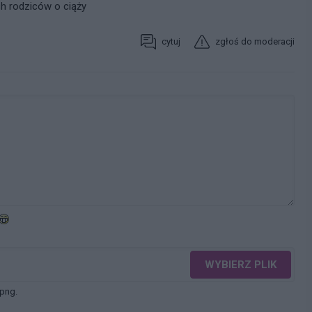
ch rodziców o ciąży
cytuj
zgłoś do moderacji
WYBIERZ PLIK
 png.