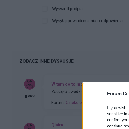
Wyświetl podpis
Wysyłaj powiadomienia o odpowiedzi
ZOBACZ INNE DYSKUSJE
Witam co to może być ?
Zaczęło swędzieć i zobaczyłam to
Forum Gin
gość
Forum:
Ginekologia - specjalista radzi, dl
If you wish 
sensitive in
confirm you
Qlaira
continue se