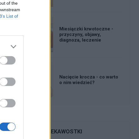
out of the
 downstream
B’s List of
Miesiączki krwotoczne -
przyczyny, objawy,
diagnoza, leczenie
Nacięcie krocza - co warto
o nim wiedzieć?
CIEKAWOSTKI