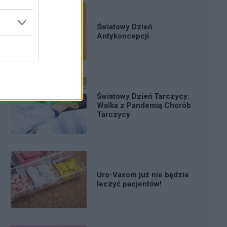
Światowy Dzień
Antykoncepcji
Światowy Dzień Tarczycy:
Walka z Pandemią Chorób
Tarczycy
Uro-Vaxom już nie będzie
leczyć pacjentów!