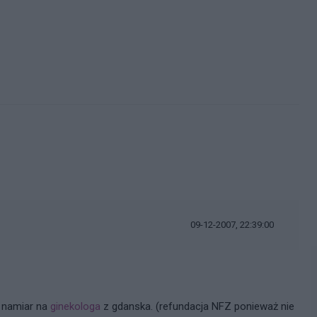
i
09-12-2007, 22:39:00
e namiar na
ginekologa
z gdanska. (refundacja NFZ ponieważ nie