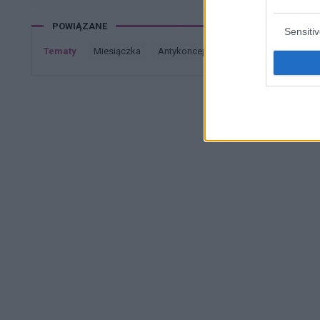
POWIĄZANE
Sensiti
Tematy
miesiączka
antykoncepcja
ginekologia
cią