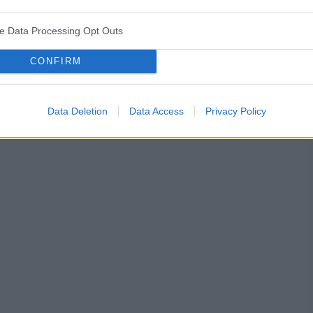
ve Data Processing Opt Outs
ża
test ciążowy
okres
CONFIRM
Data Deletion
Data Access
Privacy Policy