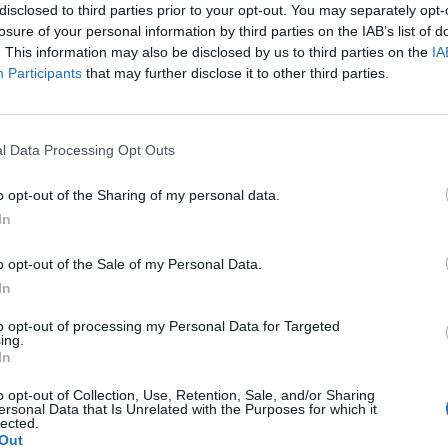
disclosed to third parties prior to your opt-out. You may separately opt-
 6 dniu. Stosunek był dwa dni wcześniej. Przyjęłam
losure of your personal information by third parties on the IAB’s list of
 Czy mogłam zajść w ciążę???
. This information may also be disclosed by us to third parties on the
IA
a pacjentki
Participants
that may further disclose it to other third parties.
l Data Processing Opt Outs
o opt-out of the Sharing of my personal data.
nie wczoraj. Pomyliłam się. wczoraj odbyłam stosunek z
In
” (ella 30mg) i je użyłam. Nie mam kolejnego krążka. do
a pacjentki
 zrobić teraz 7 dni przerwy i włożyć nowy krążek w
o opt-out of the Sale of my Personal Data.
In
to opt-out of processing my Personal Data for Targeted
iążę trzy dni przed owulacja? Czy w takim wypadku
ing.
In
 ma pewności czy z prezerwatywy coś się nie dostało
o opt-out of Collection, Use, Retention, Sale, and/or Sharing
a pacjentki
ersonal Data that Is Unrelated with the Purposes for which it
lected.
Out