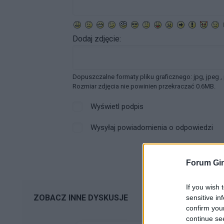
Dodaj zdjęcie:
Dopuszczalne formaty pliku graficznego: jpg, jpeg ,
Rozmiar zdjęcia nie powinien przekraczać 0.6MB.
Wyświetl podpis
Wysyłaj powiadomienia o odpowiedzi
Forum Gin
If you wish 
ZOBACZ INNE DYSKUSJE
sensitive in
confirm you
continue se