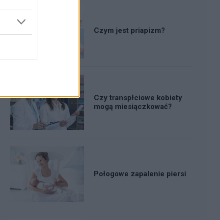
Czym jest priapizm?
Czy transpłciowe kobiety
mogą miesiączkować?
Połogowe zapalenie piersi