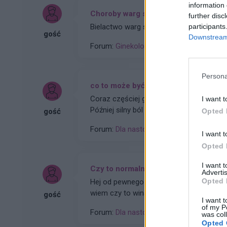
information 
Choroby warg sromowych
further disc
participants
Bielactwo warg sromowych
gość
Downstream 
Forum:
Ginekologia - forum dla rodziny i 
Persona
co to może być (krępująca treść)
Coraz częściej gdy muszę skorzystać z toa
I want t
Później silny ból , jakby do wejścia do odbytu. Ból jest dosyć intensywny, kąpiel lub chłodna woda
Opted 
gość
pomaga. Dodam , trwa to tak od około 2 
Forum:
Dla nastolatek
I want t
Opted 
I want 
Czy to normalne ?
Advertis
Opted 
Hej od pewnego czasu pojawiają mi sie d
wiem czy to wina maszynki...
gość
I want t
of my P
Forum:
Dla nastolatek
was col
Opted 