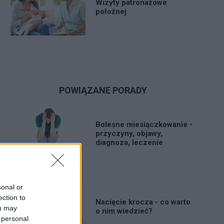
Wizyty patronażowe
położnej
POWIĄZANE PORADY
Bolesne miesiączkowanie -
przyczyny, objawy,
diagnoza, leczenie
sonal or
ection to
Nacięcie krocza - co warto
ou may
o nim wiedzieć?
 personal