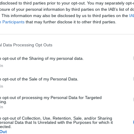
disclosed to third parties prior to your opt-out. You may separately opt-
losure of your personal information by third parties on the IAB’s list of
. This information may also be disclosed by us to third parties on the
IA
Participants
that may further disclose it to other third parties.
pacjentki
l Data Processing Opt Outs
lety , to robię kilka kulek w kształcie pięści przeważnie.
o opt-out of the Sharing of my personal data.
In
miesięcy. Co w takiej sytuacji może pomóc. ?
o opt-out of the Sale of my Personal Data.
In
to opt-out of processing my Personal Data for Targeted
ing.
In
robne krostki na pochwie szczególnie po goleniu nie
o opt-out of Collection, Use, Retention, Sale, and/or Sharing
ersonal Data that Is Unrelated with the Purposes for which it
lected.
Out