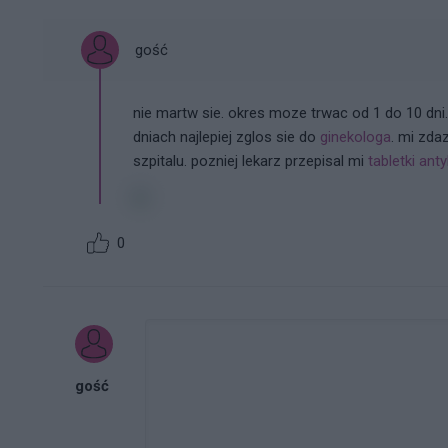
gość
nie martw sie. okres moze trwac od 1 do 10 dni.
dniach najlepiej zglos sie do
ginekologa
. mi zda
szpitalu. pozniej lekarz przepisal mi
tabletki an
0
gość