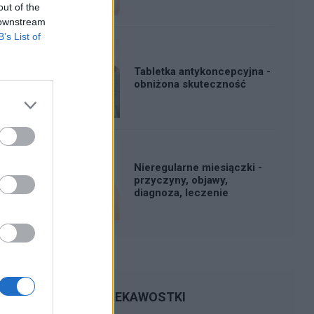
out of the
 downstream
B’s List of
Tabletka antykoncepcyjna -
obniżona skuteczność
Nieregularne miesiączki -
przyczyny, objawy,
diagnoza, leczenie
CIEKAWOSTKI