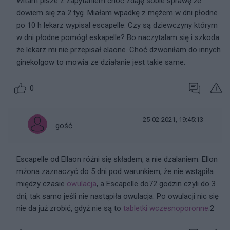
Witam pisze z zapytaniem choć zdaję sobie sprawę że
dowiem się za 2 tyg. Miałam wpadkę z mężem w dni płodne
po 10 h lekarz wypisal escapelle. Czy są dziewczyny którym
w dni płodne pomógł eskapelle? Bo naczytalam się i szkoda
że lekarz mi nie przepisał elaone. Choć dzwoniłam do innych
ginekolgow to mowia ze działanie jest takie same.
0
25-02-2021, 19:45:13
gość
Escapelle od Ellaon różni się składem, a nie dzalaniem. Ellon
mżona zaznaczyć do 5 dni pod warunkiem, że nie wstąpiła
między czasie
owulacja
, a Escapelle do72 godzin czyli do 3
dni, tak samo jeśli nie nastąpiła owulacja. Po owulacji nic się
nie da już zrobić, gdyż nie są to
tabletki wczesnoporonne
.2