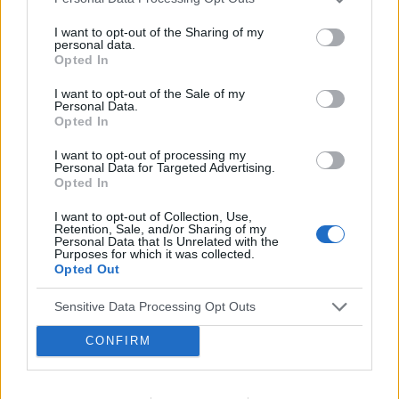
Wczoraj po raz pierwszy zaaplikowałam krążek
I want to opt-out of the Sharing of my
Nuvaring i krwawienie miesiączkowe ustało. Czy
personal data.
to normalne?
Opted In
Forum:
Antykoncepcja
I want to opt-out of the Sale of my
Personal Data.
Opted In
POWIĄZANE
I want to opt-out of processing my
Personal Data for Targeted Advertising.
Tematy
ciąża
test ciążowy
badanie usg
Opted In
dziecko
zapłodnienie
antykoncepcja
I want to opt-out of Collection, Use,
Retention, Sale, and/or Sharing of my
Personal Data that Is Unrelated with the
Purposes for which it was collected.
Reklama:
Opted Out
Sensitive Data Processing Opt Outs
CONFIRM