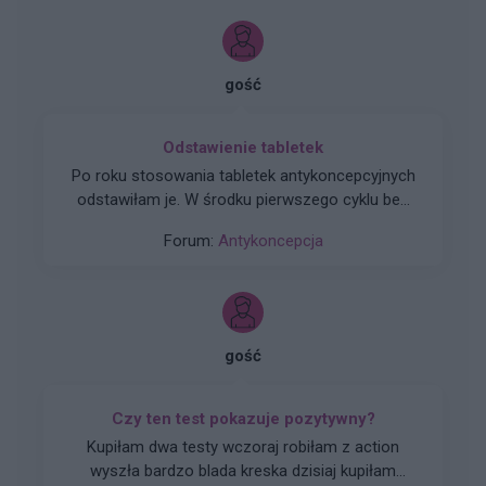
gość
Odstawienie tabletek
Po roku stosowania tabletek antykoncepcyjnych
odstawiłam je. W środku pierwszego cyklu bez
nich, miałam bardzo silne bóle owulacyjne, w
Forum:
Antykoncepcja
tym samym czasie doszło do stosunku
podczas którego wystąpiło dosyć mocne
krwawienie. Czy mam się czego obawiać? Czy
sytuacja w kolejnym cyklu może się powtórzyć?
Jest to dla mnie bardzo krępujące. Oczekuje na
gość
wizytę u ginekologa. Czy są jakieś metody by
uniknąć krwawień śródcyklicznych?
Czy ten test pokazuje pozytywny?
Kupiłam dwa testy wczoraj robiłam z action
wyszła bardzo blada kreska dzisiaj kupiłam