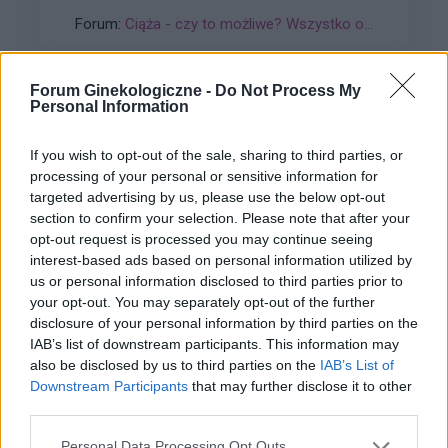
płytkowy ten który podsyłam.Czy ten test jest
Forum:
Ciąża - czy to możliwe? Wszystko o...
pozytywny czy to kreska parowa
Forum Ginekologiczne -
Do Not Process My
Personal Information
gość
If you wish to opt-out of the sale, sharing to third parties, or
processing of your personal or sensitive information for
Pominięcie tabletki
targeted advertising by us, please use the below opt-out
Biorę tabletki od prawie 2 lat, w czwartek
section to confirm your selection. Please note that after your
pierwszy raz zapomniałam o tabletce. Wzięłam
opt-out request is processed you may continue seeing
ją o 16 w piątek, a o 20 wzięłam piątkową. Co
interest-based ads based on personal information utilized by
Forum:
Antykoncepcja
mam robić dalej, przestać brać i poczekać na
us or personal information disclosed to third parties prior to
your opt-out. You may separately opt-out of the further
krwawienie czy może nie robić przerwy na
disclosure of your personal information by third parties on the
krwawienie. Pierwszy spotykam się z taką
IAB’s list of downstream participants. This information may
sytuacją i obawiam się troszeczkę. Dziękuję za
also be disclosed by us to third parties on the
IAB’s List of
pomoc
gość
Downstream Participants
that may further disclose it to other
third parties.
Nuvaring
Personal Data Processing Opt Outs