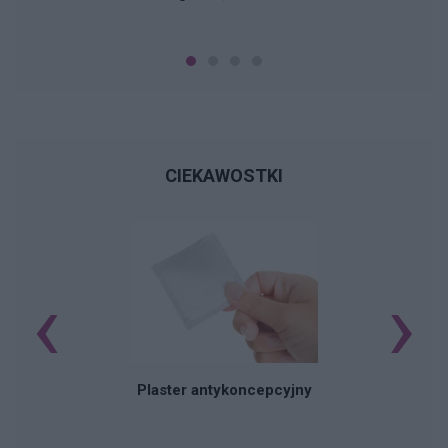
CIEKAWOSTKI
‹
›
B
Plaster antykoncepcyjny