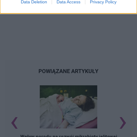
Data Deletion
Data Access
Privacy Policy
POWIĄZANE ARTYKUŁY
‹
›
Wpływ porodu na rozwój mikrobioty jelitowej