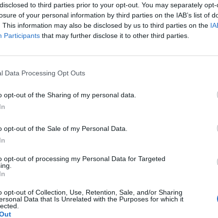
disclosed to third parties prior to your opt-out. You may separately opt-
pacjentki
losure of your personal information by third parties on the IAB’s list of
. This information may also be disclosed by us to third parties on the
IA
Participants
that may further disclose it to other third parties.
 ochoty na seks. To nie jest raczej normalne co nie? :(
głby dla mnie istnieć. Robię to z uwagi na męża. Udaję
l Data Processing Opt Outs
e ale nic nie wróciło do normy ( przestałam brać kilka
pacjentki
zej powinno się uregulować co nie? ).
o opt-out of the Sharing of my personal data.
In
o opt-out of the Sale of my Personal Data.
 wargi sromowe nie wiem co z tym robić...
In
to opt-out of processing my Personal Data for Targeted
ing.
In
o opt-out of Collection, Use, Retention, Sale, and/or Sharing
ersonal Data that Is Unrelated with the Purposes for which it
lected.
Out
śniaków macicy
ropień gruczołu bartholina
opryszczka