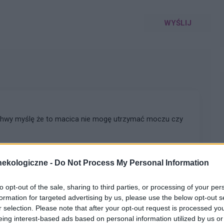
WYŚLIJ
chwy myślę że to macica nie mogę utrzymać moczu czy
pacjentki
ekologiczne -
Do Not Process My Personal Information
to opt-out of the sale, sharing to third parties, or processing of your per
formation for targeted advertising by us, please use the below opt-out s
r selection. Please note that after your opt-out request is processed y
łada, że mam zabieg a pojawiła mi się miesiączka. Czy
eing interest-based ads based on personal information utilized by us or
yklu można wykonać zabieg?