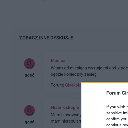
ZOBACZ INNE DYSKUSJE
Macica
Witam od miesiąca wystaje mi coś z po
będzie konieczny zabieg
gość
Forum:
Ginekologia - forum dla rodziny i 
Forum Gin
If you wish 
Histeroskopia
sensitive in
Mam planowany zabieg histeroskopii od kilku miesięcy. Ze względu na problemy hormonalne
confirm you
mam nieregularne miesiaczki. Tak się sk
gość
continue se
podczas lekkich plamień na początku c