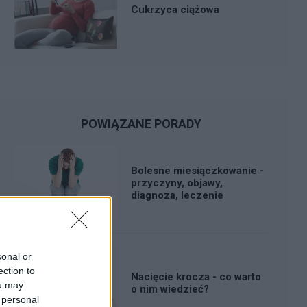
Cukrzyca ciążowa
POWIĄZANE PORADY
Bolesne miesiączkowanie -
przyczyny, objawy,
diagnoza, leczenie
sonal or
ection to
Nacięcie krocza - co warto
ou may
o nim wiedzieć?
 personal