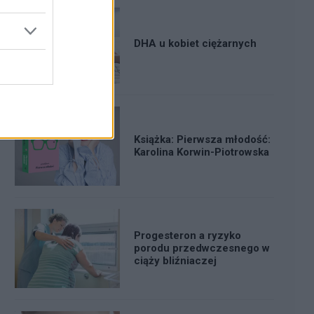
DHA u kobiet ciężarnych
Książka: Pierwsza młodość:
Karolina Korwin-Piotrowska
Progesteron a ryzyko
porodu przedwczesnego w
ciąży bliźniaczej