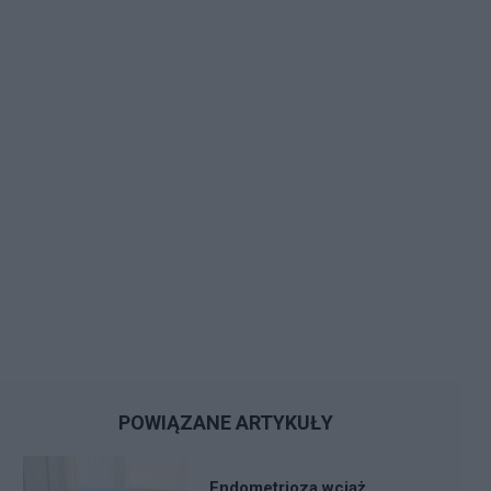
POWIĄZANE ARTYKUŁY
Endometrioza wciąż