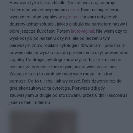
Hascovir i tylko lekko zbladlo. No i od wczoraj smaruje
Triderm bo wczesniej miałam
okres
. Dwa miesiące temu
wyszedł mi stan zapalny w
cytologii
i bralam antybiotyk
doustny unitax solutab , jakies globulki nie pamietam nazwy i
biore jeszcze flucofast. Potem
lactovaginal
. Nie wiem czy to
wyskoczylo po leczeniu czy nie, ale po leczeniu tym
pierwszym znow robilam cytologie i dzwonilam i polozna mi
powiedziala ze wyszlo cos do przeleczenia czyli pewnie stan
zapalny. Po drugiej cytologi zauwazylam tez te zmiany bo
czulam ,ze cos mnie tam szypie,ociera wiec zajrzalam.
Widze,ze tu duzo osob sie radzi wiec moze i mi ktos
pomoze. Co to u licha i jak wyleczyć. Dzis dzwonie tez do
gina skonsultowac ta cytologie. Pierwsze zdj gdy
zauwazylam ,a drugie po stosowaniu przez 6 dni Hascoviru i
jeden dzien Tridermu