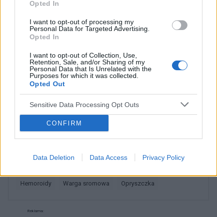
Opted In
I want to opt-out of processing my
Personal Data for Targeted Advertising.
Opted In
ona188
I want to opt-out of Collection, Use,
Retention, Sale, and/or Sharing of my
Krostki
Personal Data that Is Unrelated with the
Purposes for which it was collected.
Hej często wyskakują mi małe krostki na
Opted Out
pochwie,troszkę szczypią nie wiem czy udać się
z tym do lekarza
Sensitive Data Processing Opt Outs
Forum:
Infekcje intymne
CONFIRM
POWIĄZANE
Data Deletion
Data Access
Privacy Policy
Tematy
infekcje pochwy
kłykciny kończyste
hemoroidy
warga sromowa
opryszczka
Reklama: