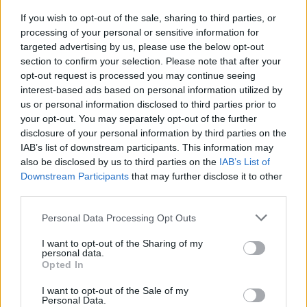
If you wish to opt-out of the sale, sharing to third parties, or
processing of your personal or sensitive information for
gość
targeted advertising by us, please use the below opt-out
section to confirm your selection. Please note that after your
Zmiana na przedsionku pochwy
opt-out request is processed you may continue seeing
interest-based ads based on personal information utilized by
Hej, zaniepokoiła mnie taka zmiana. Nie boli, nie
us or personal information disclosed to third parties prior to
piecze, nie swędzi, nie wiem od kiedy ją mam.
your opt-out. You may separately opt-out of the further
Byłam na kontroli u ginekologa 27.04, lekarz nic
Forum:
Infekcje intymne
disclosure of your personal information by third parties on the
nie powiedział.
IAB’s list of downstream participants. This information may
also be disclosed by us to third parties on the
IAB’s List of
Downstream Participants
that may further disclose it to other
third parties.
gość
Personal Data Processing Opt Outs
I want to opt-out of the Sharing of my
HELP CO TO JEST ?
personal data.
???????
Opted In
Forum:
Infekcje intymne
I want to opt-out of the Sale of my
Personal Data.