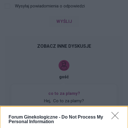
Wysyłaj powiadomienia o odpowiedzi
WYŚLIJ
ZOBACZ INNE DYSKUSJE
gość
co to za plamy?
Hej, Co to za plamy?
Forum:
Infekcje intymne
Forum Ginekologiczne -
Do Not Process My
Personal Information