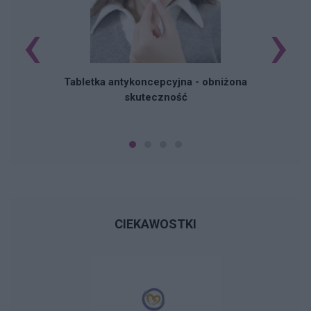
‹
›
R
Tabletka antykoncepcyjna - obniżona
skuteczność
CIEKAWOSTKI