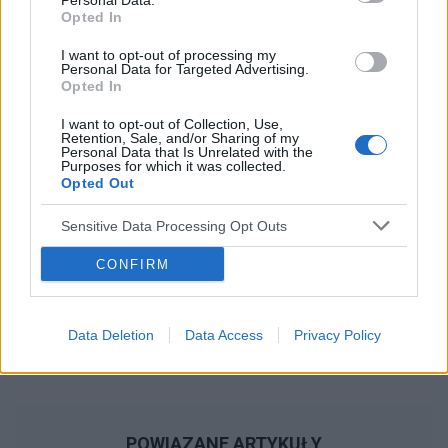
Personal Data.
Opted In
upływie 5 dni wróciłam do anty, zrobiłam test
ciążowy i jedna kreska. Jestem teraz na 5
Reklama:
I want to opt-out of processing my
tabletce antykoncepcyjnej a wczoraj odbyłam
Personal Data for Targeted Advertising.
Opted In
stosunek bez zabezpieczenia. Moje pytanie
brzmi, czy powinnam przez ten czas 7 dni robić
I want to opt-out of Collection, Use,
to tylko z zabezpieczaniem? Czy jestem teraz
Retention, Sale, and/or Sharing of my
Personal Data that Is Unrelated with the
bezpieczna od ciąży? Czy może wymagane jest
Purposes for which it was collected.
w tym przypadku ponowne przyjęcie tabletki
Opted Out
dzień po
Sensitive Data Processing Opt Outs
CONFIRM
Data Deletion
Data Access
Privacy Policy
POWIĄZANE ARTYKUŁY