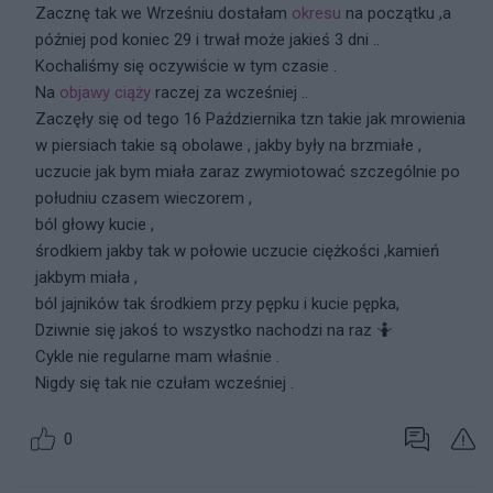
Zacznę tak we Wrześniu dostałam
okresu
na początku ,a
później pod koniec 29 i trwał może jakieś 3 dni ..
Kochaliśmy się oczywiście w tym czasie .
Na
objawy
ciąży
raczej za wcześniej ..
Zaczęły się od tego 16 Października tzn takie jak mrowienia
w piersiach takie są obolawe , jakby były na brzmiałe ,
uczucie jak bym miała zaraz zwymiotować szczególnie po
południu czasem wieczorem ,
ból głowy kucie ,
środkiem jakby tak w połowie uczucie ciężkości ,kamień
jakbym miała ,
ból jajników tak środkiem przy pępku i kucie pępka,
Dziwnie się jakoś to wszystko nachodzi na raz 🤷
Cykle nie regularne mam właśnie .
Nigdy się tak nie czułam wcześniej .
0