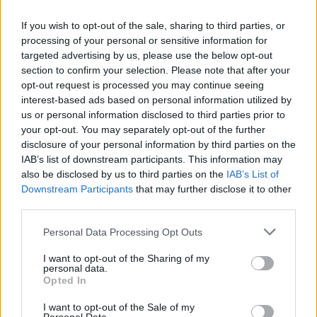
taka sytuacja że zapomniałam ostatniej tabletki
If you wish to opt-out of the sale, sharing to third parties, or
Forum:
Antykoncepcja
z bistra w tym czasie było zbliżenie tabletkę
processing of your personal or sensitive information for
przyjęłam następnego dnia rano czyli wczoraj...
targeted advertising by us, please use the below opt-out
poprzednie zbliżenie było jakieś 10 dni temu i nie
section to confirm your selection. Please note that after your
palnuję już zbliżeń w czasie 7 dniowej przerwy
opt-out request is processed you may continue seeing
ani po niej. Czy muszę zaczynać kolejne
interest-based ads based on personal information utilized by
gość
opakowanie abym była chroniona ?
us or personal information disclosed to third parties prior to
your opt-out. You may separately opt-out of the further
Tabletki
disclosure of your personal information by third parties on the
IAB’s list of downstream participants. This information may
Mam problem nie wiem z kim się skontaktować,
also be disclosed by us to third parties on the
IAB’s List of
może tutaj ktoś udzieli mi odpowiedzi na
Downstream Participants
that may further disclose it to other
pytanie. Biorę tabletki antykoncepcyjne ponad
Forum:
Antykoncepcja
third parties.
rok. Ostatnio nie mogłam w żadnej aptece
dostać tych tabletek dlatego jedną pominęłam.
Personal Data Processing Opt Outs
Dzień wcześniej miałam stosunek dlatego
pomyślałam że wezmę tabletkę po- ellaone.
I want to opt-out of the Sharing of my
POWIĄZANE
personal data.
Wzięłam o 10:30 tabletkę anty a o 13 ellaone.
Opted In
Nie dopatrzyłam się tego że nie powinnam brać
Tematy
ciąża
test ciążowy
badanie usg
tabletek anty razem z ellaone. Później nie brałam
I want to opt-out of the Sale of my
dziecko
zapłodnienie
antykoncepcja
przez 5 dni i miałam w tym czasie okres. Po