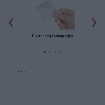
‹
›
B
Plaster antykoncepcyjny
Reklama: