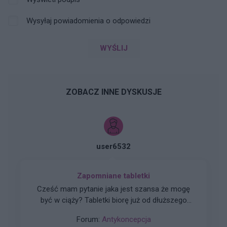
Wysyłaj powiadomienia o odpowiedzi
WYŚLIJ
ZOBACZ INNE DYSKUSJE
user6532
Zapomniane tabletki
Cześć mam pytanie jaka jest szansa że mogę
być w ciąży? Tabletki biorę już od dłuższego
czasu aktualnie przyjmuję tabletki kontracept
Forum:
Antykoncepcja
21+7 • 13.02 – rozpoczęcie blistra (dzień 1) •