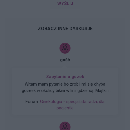
WYŚLIJ
ZOBACZ INNE DYSKUSJE
gość
Zapytanie o gozek
Witam mam pytanie bo zrobil mi się chyba
gozeek w okolicy bikini w linii gdzie są. Majtki i
czy martwić się umówić do swojego ginekologa
Forum:
Ginekologia - specjalista radzi, dla
zeby sprawdził czy się wsiąknie sam czysto coś
pacjentki
innego