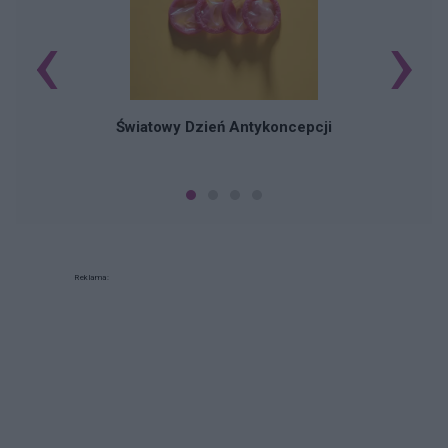
‹
›
Ś
Światowy Dzień Antykoncepcji
Reklama: