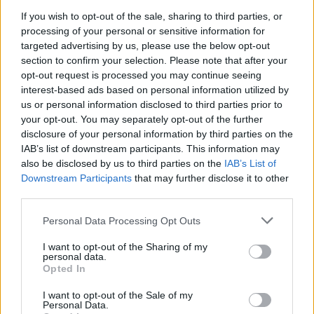
pewności czy z prezerwatywy coś się nie
pacjentki
If you wish to opt-out of the sale, sharing to third parties, or
dostało Pozdrawiam
processing of your personal or sensitive information for
targeted advertising by us, please use the below opt-out
section to confirm your selection. Please note that after your
opt-out request is processed you may continue seeing
gość
interest-based ads based on personal information utilized by
us or personal information disclosed to third parties prior to
your opt-out. You may separately opt-out of the further
Co to może być/2 . (Treść krępująca)
disclosure of your personal information by third parties on the
Witam. Przychodzę z takim już ostatnim
IAB’s list of downstream participants. This information may
pytaniem.. podczas korzystania w toalecie,
also be disclosed by us to third parties on the
IAB’s List of
bardziej w trakcie załatwiania się , bardzo silny
Downstream Participants
that may further disclose it to other
Forum:
Dla nastolatek
third parties.
ból (ostry , kłujący , bardziej w środku odbytu).
Dodam , że trochę spędziłam czasu. Co to
Personal Data Processing Opt Outs
może być ?? . Liczę na pozytywne komentarze ,
z góry dzięki. Czasami mogę nie odpisywać ,
I want to opt-out of the Sharing of my
POWIĄZANE
wiec podam maila gabbka09@gmail.com
personal data.
Opted In
Tematy
miesiączka
antykoncepcja
ginekologia
I want to opt-out of the Sale of my
ciąża
test ciążowy
okres
Personal Data.