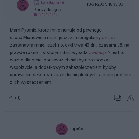
karolajna18
18-01-2007, 18:33:00
Początkująca
Mam Pytanie, ktore mnie nurtuje od pewnego
czasu.Mianowicie mam jeszcze nieregularny
okres
i
zastanawia mnie, jezeli np, cykl trwa 40 dni, czasami 38, na
prawde roznie : w ktorym dniu wypada
owulacja
? jest to
wazne dla mnie, poniewaz chcialabym rozpoczac
wspolzycie, a dodatkowym zabezpieczeniem byloby
uprawianie seksu w czasie dni nieplodnych, a mam problem
z ich wyznaczeniem.
0
gość