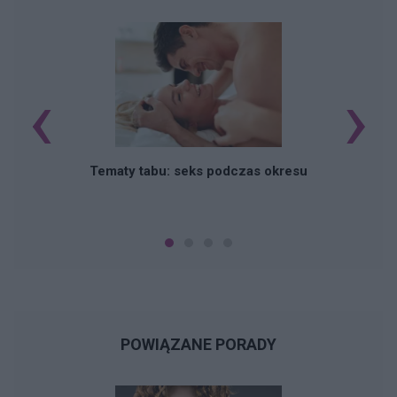
‹
›
O
Tematy tabu: seks podczas okresu
POWIĄZANE PORADY