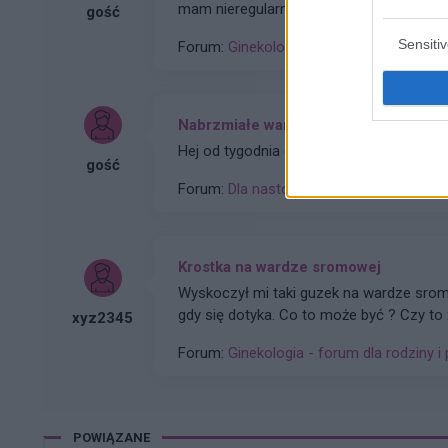
mam nieregularne miesiaczki. Tak się sk
gość
podczas lekkich plamień na początku c
Sensiti
Forum:
Ginekologia - forum dla rodziny i 
Nabrzmiałe wargi sromowe
Hej od tygodnia czuje ze mam nabrzmiałe
gość
Forum:
Dla nastolatek
Krostka na wardze sromowej
Wyskoczył mi taki guzek na wardze sromow
gdy się dotyka. Co to może być ? Czy to
xyz2345
Forum:
Ginekologia - forum dla rodziny i 
POWIĄZANE