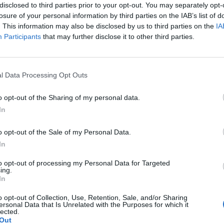
disclosed to third parties prior to your opt-out. You may separately opt-
losure of your personal information by third parties on the IAB’s list of
. This information may also be disclosed by us to third parties on the
IA
Participants
that may further disclose it to other third parties.
WYŚLIJ
l Data Processing Opt Outs
o opt-out of the Sharing of my personal data.
In
o opt-out of the Sale of my Personal Data.
o. W maju myślałam że dostałam pierwszej miesiączki
In
k na okres. Przypominało to bardziej takie plamienie i to
nobrązowy śluz który jednego dnia był a na drugi dzień
to opt-out of processing my Personal Data for Targeted
pacjentki
z trwa 3 dni a raz 6 jak przy miesiączce. Czy to normalne ?
ing.
In
o opt-out of Collection, Use, Retention, Sale, and/or Sharing
ersonal Data that Is Unrelated with the Purposes for which it
lected.
Out