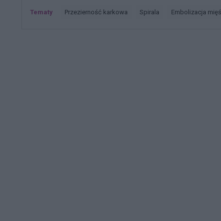
Tematy
przezierność karkowa
spirala
embolizacja mię