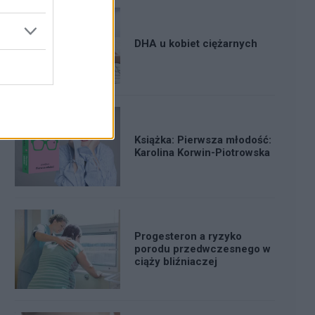
DHA u kobiet ciężarnych
Książka: Pierwsza młodość:
Karolina Korwin-Piotrowska
Progesteron a ryzyko
porodu przedwczesnego w
ciąży bliźniaczej