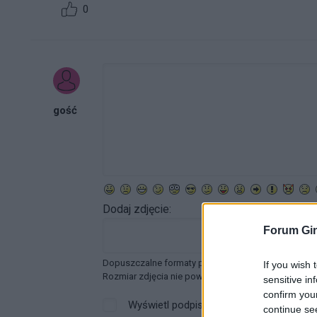
0
gość
Dodaj zdjęcie:
Forum Gin
Dopuszczalne formaty pliku graficznego: jpg, jpeg ,
If you wish 
Rozmiar zdjęcia nie powinien przekraczać 0.6MB.
sensitive in
confirm you
Wyświetl podpis
continue se