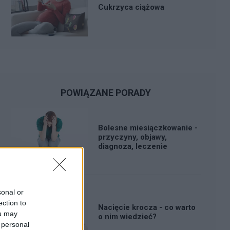
Cukrzyca ciążowa
POWIĄZANE PORADY
Bolesne miesiączkowanie -
przyczyny, objawy,
diagnoza, leczenie
sonal or
ection to
Nacięcie krocza - co warto
ou may
o nim wiedzieć?
 personal