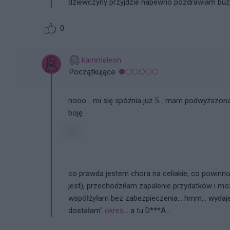
dziewczyny przyjdzie napewno pozdrawiam bu
0
kammeleon
Początkująca
nooo... mi się spóźnia już 5... mam podwyższoną t
boję
co prawda jestem chora na celiakie, co powinno
jest), przechodziłam zapalenie przydatków i moż
współżyłam bez zabezpieczenia... hmm... wydaje 
dostałam"
okres
... a tu D***A...