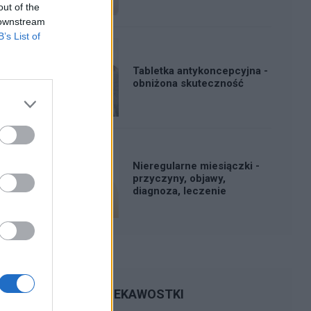
out of the
 downstream
B’s List of
Tabletka antykoncepcyjna -
obniżona skuteczność
Nieregularne miesiączki -
przyczyny, objawy,
diagnoza, leczenie
CIEKAWOSTKI