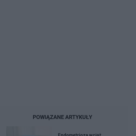
POWIĄZANE ARTYKUŁY
Endometrioza wciąż