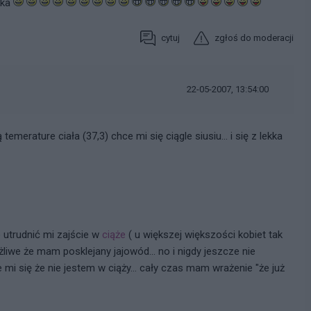
zka
cytuj
zgłoś do moderacji
22-05-2007, 13:54:00
emerature ciała (37,3) chce mi się ciągle siusiu... i się z lekka
 utrudnić mi zajście w
ciąże
( u większej większości kobiet tak
liwe że mam posklejany jajowód... no i nigdy jeszcze nie
mi się że nie jestem w ciąży... cały czas mam wrażenie "że już