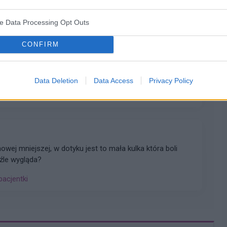
łada, że mam zabieg a pojawiła mi się miesiączka. Czy
yklu można wykonać zabieg?
ve Data Processing Opt Outs
pacjentki
CONFIRM
 wargi sromowe nie wiem co z tym robić...
Data Deletion
Data Access
Privacy Policy
ej mniejszej, w dotyku jest to mała kulka która boli
 źle wygląda?
pacjentki