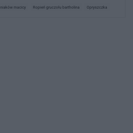
śniaków macicy
ropień gruczołu bartholina
opryszczka