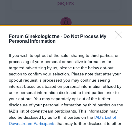
pacjentki
takie plamienie i to nie żywą różową Kris ze
śluzem lecz czarnobrązowy śluz który jednego
dnia był a na drugi dzień było czysto. I robi się
mi tak co 2 tyg raz trwa 3 dni a raz 6 jak przy
miesiączce. Czy to normalne ?
gość
Forum Ginekologiczne -
Do Not Process My
Personal Information
Czy to normalne ?
If you wish to opt-out of the sale, sharing to third parties, or
Hej od pewnego czasu pojawiają mi sie drobne
processing of your personal or sensitive information for
krostki na pochwie szczególnie po goleniu nie
targeted advertising by us, please use the below opt-out
wiem czy to wina maszynki...
section to confirm your selection. Please note that after your
Forum:
Dla nastolatek
opt-out request is processed you may continue seeing
interest-based ads based on personal information utilized by
us or personal information disclosed to third parties prior to
your opt-out. You may separately opt-out of the further
disclosure of your personal information by third parties on the
gość
IAB’s list of downstream participants. This information may
also be disclosed by us to third parties on the
IAB’s List of
Downstream Participants
that may further disclose it to other
Histeroskopia
third parties.