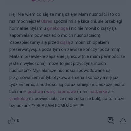
Hej! Nie wiem co się ze mną dzieje! Mam nudności i to co
raz mocniejsze!
Okres
spóżnił mi się kilka dni, ale przebiegł
normalnie. Byłam u
ginekologa
i nic nie mówil o ciązy (ja
zapomiałam powiedzieć o moich nudnościach).
Zabezpieczamy się przed
ciążą
z moim chłopakiem
prezerwatywą, a poza tym on zawsze kończy "poza mną".
Miałam przewlekłe zapalenie jajników (nie mam pewności,że
jestem wyleczona), może to jest przyczyną moich
nudności?? Myślałam,że nudności spowodowane są
przyjmowaniem antybiotyków, ale seria skończyła się już
tydzień temu, a nudności są coraz silniejsze. Jeszcze jedno:
boli mnie
pochwa
i
wargi sromowe
(mam
nadżerkę
ale
ginekolog
mi powiedziała, że nadrzerka nie boli), co to może
oznaczać??? BŁAGAM POMÓŻCIE!!!!!!!
0