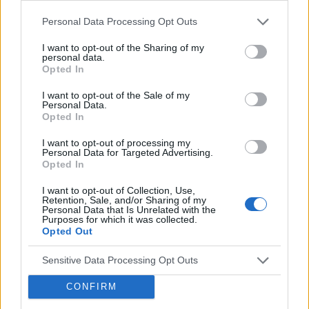
Mam planowany zabieg histeroskopii od kilku
miesięcy. Ze względu na problemy hormonalne
Personal Data Processing Opt Outs
mam nieregularne miesiaczki. Tak się składa, że
Forum:
Ginekologia - forum dla rodziny i
I want to opt-out of the Sharing of my
mam zabieg a pojawiła mi się miesiączka. Czy
personal data.
pacjentki
podczas lekkich plamień na początku cyklu
Opted In
można wykonać zabieg?
I want to opt-out of the Sale of my
Personal Data.
Opted In
POWIĄZANE
Tematy
przezierność karkowa
spirala
I want to opt-out of processing my
Personal Data for Targeted Advertising.
Opted In
embolizacja mięśniaków macicy
I want to opt-out of Collection, Use,
ropień gruczołu bartholina
opryszczka
Retention, Sale, and/or Sharing of my
Personal Data that Is Unrelated with the
Purposes for which it was collected.
Opted Out
Reklama:
Sensitive Data Processing Opt Outs
CONFIRM