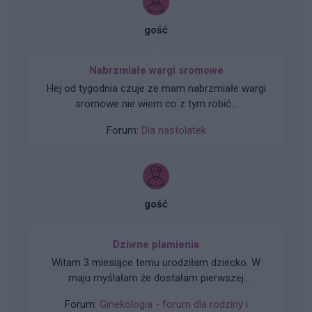
gość
Nabrzmiałe wargi sromowe
Hej od tygodnia czuje ze mam nabrzmiałe wargi
sromowe nie wiem co z tym robić...
Forum:
Dla nastolatek
gość
Dziwne plamienia
Witam 3 miesiące temu urodziłam dziecko. W
maju myślałam że dostałam pierwszej
miesiączki (karmię piersią) ale to nie było
Forum:
Ginekologia - forum dla rodziny i
typowe jak na okres. Przypominało to bardziej