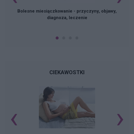
Bolesne miesiączkowanie - przyczyny, objawy,
diagnoza, leczenie
CIEKAWOSTKI
‹
›
K