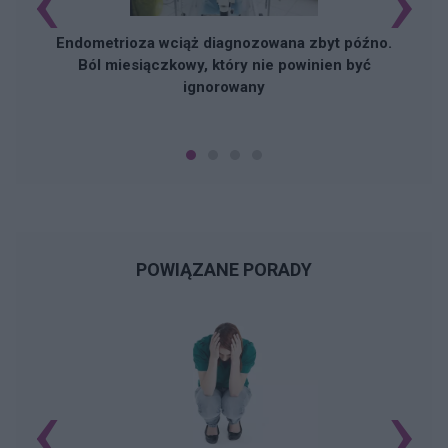
‹
›
Endometrioza wciąż diagnozowana zbyt późno.
Ból miesiączkowy, który nie powinien być
ignorowany
POWIĄZANE PORADY
‹
›
N