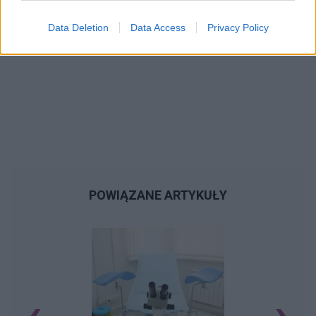
Data Deletion
Data Access
Privacy Policy
POWIĄZANE ARTYKUŁY