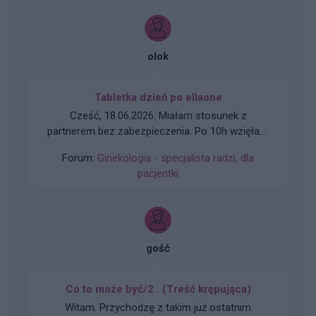
olok
Tabletka dzień po ellaone
Cześć, 18.06.2026. Miałam stosunek z
partnerem bez zabezpieczenia. Po 10h wzięłam
tabletkę Ellaone. Pierwszy dzień ostatniej
Forum:
Ginekologia - specjalista radzi, dla
miesiączki to 25/26 maja. Zwykle mam okres
pacjentki
5dni. Cykl 28 dni. Za 2 dni powinnam dostać
okres. Aplikacja pokazuje że stosunek był w dni
niepłodne. Czy jest spora szansa na ciążę,
bardzo się stresuje
gość
Co to może być/2 . (Treść krępująca)
Witam. Przychodzę z takim już ostatnim