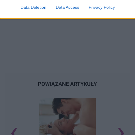
Data Deletion
Data Access
Privacy Policy
POWIĄZANE ARTYKUŁY
‹
›