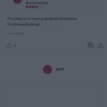
Komentatorka
Poczekaj na w miare prawidlowe krwawienie.
Pozdrawiam[addsig]
Ilona Królak
0
gość