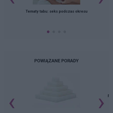
O
Tematy tabu: seks podczas okresu
POWIĄZANE PORADY
‹
›
Pi