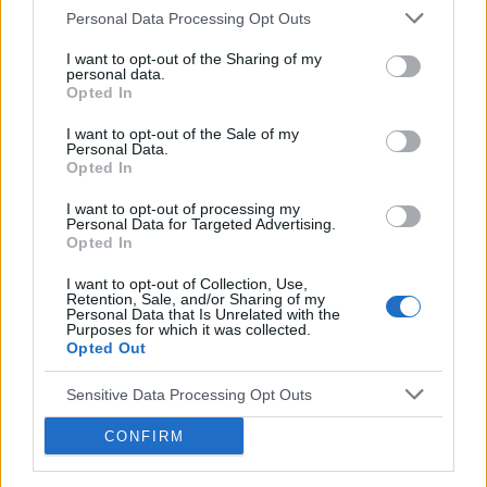
Personal Data Processing Opt Outs
co to może być (krępująca treść)
I want to opt-out of the Sharing of my
Coraz częściej gdy muszę skorzystać z toalety ,
personal data.
to robię kilka kulek w kształcie pięści
Opted In
przeważnie. Później silny ból , jakby do wejścia
Forum:
Dla nastolatek
I want to opt-out of the Sale of my
do odbytu. Ból jest dosyć intensywny, kąpiel lub
Personal Data.
chłodna woda pomaga. Dodam , trwa to tak od
Opted In
około 2 miesięcy. Co w takiej sytuacji może
I want to opt-out of processing my
pomóc. ?
Personal Data for Targeted Advertising.
POWIĄZANE
Opted In
Tematy
miesiączka
antykoncepcja
ginekologia
I want to opt-out of Collection, Use,
Retention, Sale, and/or Sharing of my
ciąża
test ciążowy
okres
Personal Data that Is Unrelated with the
Purposes for which it was collected.
Opted Out
Reklama:
Sensitive Data Processing Opt Outs
CONFIRM