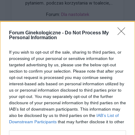
pytaniem.. podczas korzystania w toalecie,
bardziej w trakcie załatwiania się , bardzo silny
Forum:
Dla nastolatek
ból (ostry , kłujący , bardziej w środku odbytu).
Dodam , że trochę spędziłam czasu. Co to
może być ?? . Liczę na pozytywne komentarze ,
Forum Ginekologiczne -
Do Not Process My
z góry dzięki. Czasami mogę nie odpisywać ,
Personal Information
wiec podam maila gabbka09@gmail.com
gość
If you wish to opt-out of the sale, sharing to third parties, or
processing of your personal or sensitive information for
Pytanie
targeted advertising by us, please use the below opt-out
section to confirm your selection. Please note that after your
Wczoraj 28.06) przez pomyłkę usunęłam krążek
opt-out request is processed you may continue seeing
antykoncepcyjny po 14 dniach. Prawidłowo
interest-based ads based on personal information utilized by
powinnam usunąć go dopiero 05 lipca, a nie
Forum:
Ginekologia - specjalista radzi, dla
us or personal information disclosed to third parties prior to
wczoraj. Pomyliłam się. wczoraj odbyłam
pacjentki
your opt-out. You may separately opt-out of the further
stosunek z mężem. Kupiłam w Turcji
disclosure of your personal information by third parties on the
tabletki”dzień po” (ella 30mg) i je użyłam. Nie
IAB’s list of downstream participants. This information may
mam kolejnego krążka. do polski wrócę dopiero
also be disclosed by us to third parties on the
IAB’s List of
w sobotę. powinnam zrobić teraz 7 dni przerwy i
Downstream Participants
that may further disclose it to other
włożyć nowy krążek w następną niedzielę? Czy
third parties.
gość
to będzie ok?