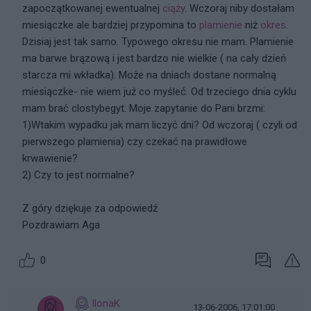
zapoczątkowanej ewentualnej
ciąży
. Wczoraj niby dostałam
miesiączke ale bardziej przypomina to
plamienie
niż
okres
.
Dzisiaj jest tak samo. Typowego okresu nie mam. Plamienie
ma barwe brązową i jest bardzo nie wielkie ( na cały dzień
starcza mi wkładka). Może na dniach dostane normalną
miesiączke- nie wiem już co myśleć. Od trzeciego dnia cyklu
mam brać clostybegyt. Moje zapytanie do Pani brzmi:
1)Wtakim wypadku jak mam liczyć dni? Od wczoraj ( czyli od
pierwszego plamienia) czy czekać na prawidłowe
krwawienie?
2) Czy to jest normalne?
Z góry dziękuje za odpowiedź
Pozdrawiam Aga
0
IlonaK
13-06-2006, 17:01:00