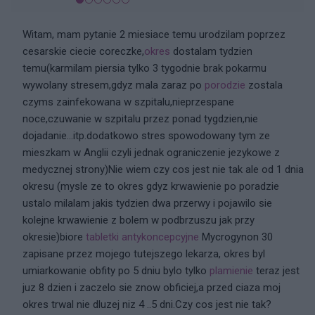
Witam, mam pytanie 2 miesiace temu urodzilam poprzez
cesarskie ciecie coreczke,
okres
dostalam tydzien
temu(karmilam piersia tylko 3 tygodnie brak pokarmu
wywolany stresem,gdyz mala zaraz po
porodzie
zostala
czyms zainfekowana w szpitalu,nieprzespane
noce,czuwanie w szpitalu przez ponad tygdzien,nie
dojadanie...itp.dodatkowo stres spowodowany tym ze
mieszkam w Anglii czyli jednak ograniczenie jezykowe z
medycznej strony)Nie wiem czy cos jest nie tak ale od 1 dnia
okresu (mysle ze to okres gdyz krwawienie po poradzie
ustalo milalam jakis tydzien dwa przerwy i pojawilo sie
kolejne krwawienie z bolem w podbrzuszu jak przy
okresie)biore
tabletki antykoncepcyjne
Mycrogynon 30
zapisane przez mojego tutejszego lekarza, okres byl
umiarkowanie obfity po 5 dniu bylo tylko
plamienie
teraz jest
juz 8 dzien i zaczelo sie znow obficiej,a przed ciaza moj
okres trwal nie dluzej niz 4 ..5 dni.Czy cos jest nie tak?