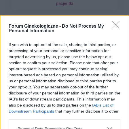
pacjentki
5dni. Cykl 28 dni. Za 2 dni powinnam dostać
okres. Aplikacja pokazuje że stosunek był w dni
niepłodne. Czy jest spora szansa na ciążę,
bardzo się stresuje
Forum Ginekologiczne -
Do Not Process My
Personal Information
gość
If you wish to opt-out of the sale, sharing to third parties, or
Witam co to może być ?
processing of your personal or sensitive information for
targeted advertising by us, please use the below opt-out
Zaczęło swędzieć i zobaczyłam to
section to confirm your selection. Please note that after your
opt-out request is processed you may continue seeing
Forum:
Ginekologia - specjalista radzi, dla
interest-based ads based on personal information utilized by
pacjentki
us or personal information disclosed to third parties prior to
your opt-out. You may separately opt-out of the further
disclosure of your personal information by third parties on the
IAB’s list of downstream participants. This information may
also be disclosed by us to third parties on the
IAB’s List of
gość
Downstream Participants
that may further disclose it to other
third parties.
Qlaira
Personal Data Processing Opt Outs