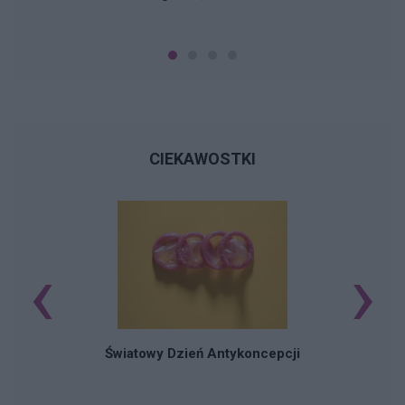
CIEKAWOSTKI
‹
›
Ś
Światowy Dzień Antykoncepcji