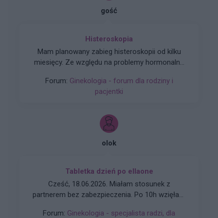
gość
Histeroskopia
Mam planowany zabieg histeroskopii od kilku
miesięcy. Ze względu na problemy hormonalne
mam nieregularne miesiaczki. Tak się składa, że
Forum:
Ginekologia - forum dla rodziny i
mam zabieg a pojawiła mi się miesiączka. Czy
pacjentki
podczas lekkich plamień na początku cyklu
można wykonać zabieg?
olok
Tabletka dzień po ellaone
Cześć, 18.06.2026. Miałam stosunek z
partnerem bez zabezpieczenia. Po 10h wzięłam
tabletkę Ellaone. Pierwszy dzień ostatniej
Forum:
Ginekologia - specjalista radzi, dla
miesiączki to 25/26 maja. Zwykle mam okres