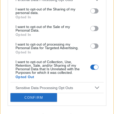
Dzień dobry, pół roku temu przyjmowałam
tabletki Qlaira ,jednak przerwałam niestety
I want to opt-out of the Sharing of my
uderzenia gorąca i zawroty głowy wróciły .
personal data.
Forum:
Ginekologia - forum dla rodziny i
Opted In
Zaczęłam znowu przyjmować tabletki mimo iż
pacjentki
jestem 2 tygodnie po okresie ,dziś wezmę 5
I want to opt-out of the Sale of my
tabletkę czy dzień ma znaczenia kiedy przyjęłam
Personal Data.
pierwszą tabletkę ?
Opted In
POWIĄZANE
I want to opt-out of processing my
Personal Data for Targeted Advertising.
Opted In
Tematy
miesiączka
antykoncepcja
ginekologia
ciąża
test ciążowy
okres
I want to opt-out of Collection, Use,
Retention, Sale, and/or Sharing of my
Personal Data that Is Unrelated with the
Purposes for which it was collected.
Reklama:
Opted Out
Sensitive Data Processing Opt Outs
CONFIRM