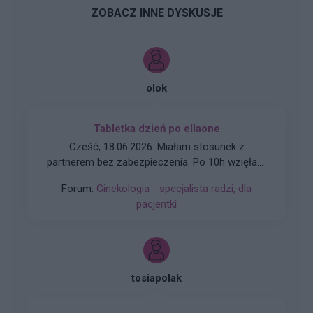
ZOBACZ INNE DYSKUSJE
olok
Tabletka dzień po ellaone
Cześć, 18.06.2026. Miałam stosunek z
partnerem bez zabezpieczenia. Po 10h wzięłam
tabletkę Ellaone. Pierwszy dzień ostatniej
Forum:
Ginekologia - specjalista radzi, dla
miesiączki to 25/26 maja. Zwykle mam okres
pacjentki
5dni. Cykl 28 dni. Za 2 dni powinnam dostać
okres. Aplikacja pokazuje że stosunek był w dni
niepłodne. Czy jest spora szansa na ciążę,
bardzo się stresuje
tosiapolak