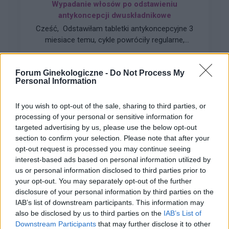
Wypadanie włosów po odstawieniu
antykoncepcji dwuskładnikowe
Cześć, Odstawiłam tabletki antykoncepcyjne 3
miesiace temu, cykle powróciły regularne,
hormony sa prawidłowe. Jednakze zauważyłam
Forum:
Ginekologia - forum dla rodziny i
zwiększone wypadanie włosów oraz pieczenie
pacjentki
Forum Ginekologiczne -
Do Not Process My
skory glowy przy dotyku. Kiedy u Was po
Personal Information
odstawieniu antykoncepcji ustabilizowało sie i
zmniejszyło wypadanie włosów? Też miałyście
If you wish to opt-out of the sale, sharing to third parties, or
takie problemy?
processing of your personal or sensitive information for
gość
targeted advertising by us, please use the below opt-out
section to confirm your selection. Please note that after your
opt-out request is processed you may continue seeing
Co to może być/2 . (Treść krępująca)
interest-based ads based on personal information utilized by
Witam. Przychodzę z takim już ostatnim
us or personal information disclosed to third parties prior to
pytaniem.. podczas korzystania w toalecie,
your opt-out. You may separately opt-out of the further
bardziej w trakcie załatwiania się , bardzo silny
disclosure of your personal information by third parties on the
Forum:
Dla nastolatek
ból (ostry , kłujący , bardziej w środku odbytu).
IAB’s list of downstream participants. This information may
Dodam , że trochę spędziłam czasu. Co to
also be disclosed by us to third parties on the
IAB’s List of
może być ?? . Liczę na pozytywne komentarze ,
Downstream Participants
that may further disclose it to other