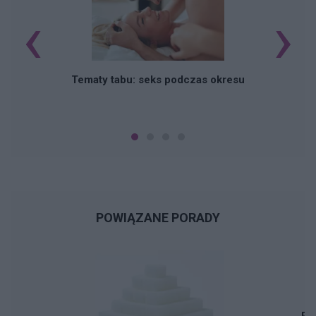
‹
›
O
Tematy tabu: seks podczas okresu
POWIĄZANE PORADY
Pi