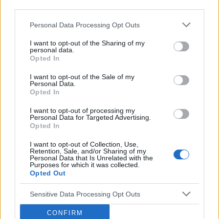
third parties.
z góry dzięki. Czasami mogę nie odpisywać ,
wiec podam maila gabbka09@gmail.com
gość
Personal Data Processing Opt Outs
I want to opt-out of the Sharing of my
personal data.
Ryzyko
Opted In
Dzień dobry, w czwartek miałam stosunek w
sobotę dostałam krwawienie z odstawienia i
I want to opt-out of the Sale of my
Personal Data.
trwało do poniedziałku. W niedzielę zaczęłam
Opted In
Forum:
Antykoncepcja
nowe opakowanie tabletek pierwsza wzięłam
prawidłowo drogiej w poniedziałek zapomniałam
I want to opt-out of processing my
a we wtorek jak się zorientowałam to wzięłam
Personal Data for Targeted Advertising.
Opted In
dwie. Moje pytanie brzmi jakie jest ryzyko ciąży
POWIĄZANE
w tym przypadku biorąc pod uwagę ten
I want to opt-out of Collection, Use,
stosunek z czwartku.
Retention, Sale, and/or Sharing of my
Tematy
miesiączka
antykoncepcja
ginekologia
Personal Data that Is Unrelated with the
Purposes for which it was collected.
ciąża
test ciążowy
okres
Opted Out
Sensitive Data Processing Opt Outs
Reklama:
CONFIRM