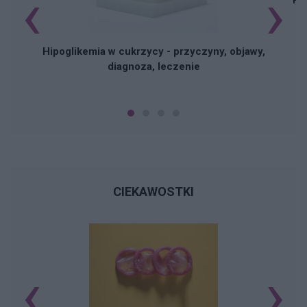
‹
›
Hipoglikemia w cukrzycy - przyczyny, objawy,
diagnoza, leczenie
CIEKAWOSTKI
‹
›
Ś