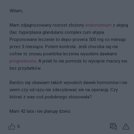
Witam,
Mam zdjagnozowany rozrost złożony
endometrium
z atypią
(łac. hyperplasia glandularis complex cum atypia.
Proponowane leczenie to depo-provera 500 mg co miesiąc
przez 3 miesiące. Potem kontrola. Jeśli choroba się nie
cofnie to znowu powtórka leczenia wysokimi dawkami
progesteronu
. A jeżeli to nie pomoże to wycięcie macicy ew.
bez przydatków.
Bardzo się obawiam takich wysokich dawek hormonów i nie
wiem czy od razu nie zdecydować sie na operację. Czy
któraś z was coś podobnego stosowała?
Mam 42 lata i nie planuję dzieci.
0