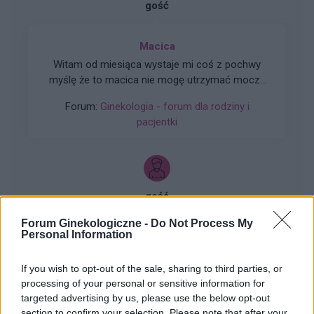
gość
Macica
Witam od miesiąca wystaje mi coś z pochwy
myślę że to macica nie mogę utrzymać moczu
czy będzie konieczny zabieg
Forum:
Ginekologia - forum dla rodziny i
pacjentki
gość
Forum Ginekologiczne -
Do Not Process My
Personal Information
Dziwne plamienia
Witam 3 miesiące temu urodziłam dziecko. W
If you wish to opt-out of the sale, sharing to third parties, or
maju myślałam że dostałam pierwszej
processing of your personal or sensitive information for
miesiączki (karmię piersią) ale to nie było
Forum:
Ginekologia - forum dla rodziny i
targeted advertising by us, please use the below opt-out
typowe jak na okres. Przypominało to bardziej
pacjentki
section to confirm your selection. Please note that after your