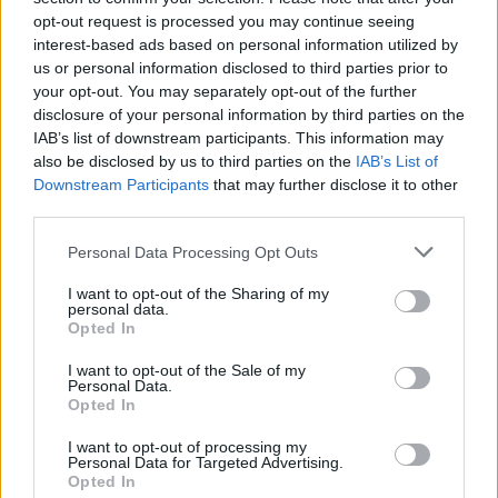
takie plamienie i to nie żywą różową Kris ze
opt-out request is processed you may continue seeing
śluzem lecz czarnobrązowy śluz który jednego
interest-based ads based on personal information utilized by
dnia był a na drugi dzień było czysto. I robi się
us or personal information disclosed to third parties prior to
mi tak co 2 tyg raz trwa 3 dni a raz 6 jak przy
your opt-out. You may separately opt-out of the further
miesiączce. Czy to normalne ?
disclosure of your personal information by third parties on the
gość
IAB’s list of downstream participants. This information may
also be disclosed by us to third parties on the
IAB’s List of
Pytanie
Downstream Participants
that may further disclose it to other
third parties.
Wczoraj 28.06) przez pomyłkę usunęłam krążek
antykoncepcyjny po 14 dniach. Prawidłowo
Personal Data Processing Opt Outs
powinnam usunąć go dopiero 05 lipca, a nie
Forum:
Ginekologia - specjalista radzi, dla
wczoraj. Pomyliłam się. wczoraj odbyłam
I want to opt-out of the Sharing of my
pacjentki
stosunek z mężem. Kupiłam w Turcji
personal data.
Opted In
tabletki”dzień po” (ella 30mg) i je użyłam. Nie
mam kolejnego krążka. do polski wrócę dopiero
I want to opt-out of the Sale of my
w sobotę. powinnam zrobić teraz 7 dni przerwy i
Personal Data.
włożyć nowy krążek w następną niedzielę? Czy
Opted In
gość
to będzie ok?
I want to opt-out of processing my
Personal Data for Targeted Advertising.
Opted In
Obtarcie blon sluzowych pochwy