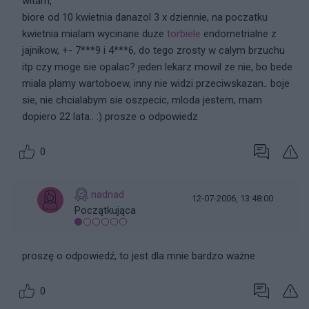
witam,
biore od 10 kwietnia danazol 3 x dziennie, na poczatku
kwietnia mialam wycinane duze
torbiele
endometrialne z
jajnikow, +- 7***9 i 4***6, do tego zrosty w calym brzuchu
itp czy moge sie opalac? jeden lekarz mowil ze nie, bo bede
miala plamy wartoboew, inny nie widzi przeciwskazan.. boje
sie, nie chcialabym sie oszpecic, mloda jestem, mam
dopiero 22 lata.. :) prosze o odpowiedz
0
nadnad
12-07-2006, 13:48:00
Początkująca
proszę o odpowiedź, to jest dla mnie bardzo ważne
0