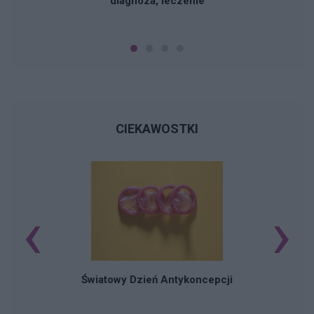
diagnoza, leczenie
CIEKAWOSTKI
‹
›
Ś
Światowy Dzień Antykoncepcji