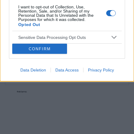
Obtarcie blon sluzowych pochwy podczas
I want to opt-out of Collection, Use,
seksu.Krew poleciala i jest pieczenie podczas
Retention, Sale, and/or Sharing of my
Personal Data that Is Unrelated with the
sikania i napuchniete .Jaka masc albo zel
Purposes for which it was collected.
Forum:
Ginekologia - forum dla rodziny i
pomoze na ta dolegliwość?.
Opted Out
pacjentki
Sensitive Data Processing Opt Outs
CONFIRM
POWIĄZANE
Tematy
miesiączka
antykoncepcja
ginekologia
Data Deletion
Data Access
Privacy Policy
ciąża
test ciążowy
okres
Reklama: