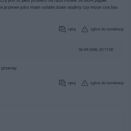
czy jest to jakis problem od razu mowie ze biore pigulki
wa przerwe jutro mam ostatni dzien siudmy czy moze cos byc
cytuj
zgłoś do moderacji
06-09-2006, 20:17:00
 przerwy.
cytuj
zgłoś do moderacji