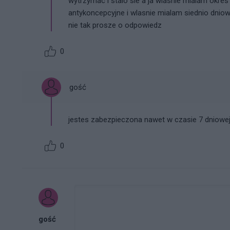
wytrzymac i stalo sie a ja wlasnie mialam okres 
antykoncepcyjne i wlasnie mialam siednio dnio
nie tak prosze o odpowiedz
0
gość
jestes zabezpieczona nawet w czasie 7 dniowej
0
gość