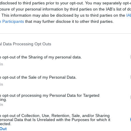
disclosed to third parties prior to your opt-out. You may separately opt-
losure of your personal information by third parties on the IAB’s list of
. This information may also be disclosed by us to third parties on the
IA
Participants
that may further disclose it to other third parties.
 wargi sromowe nie wiem co z tym robić...
l Data Processing Opt Outs
o opt-out of the Sharing of my personal data.
In
lety , to robię kilka kulek w kształcie pięści przeważnie.
o opt-out of the Sale of my Personal Data.
miesięcy. Co w takiej sytuacji może pomóc. ?
In
to opt-out of processing my Personal Data for Targeted
ing.
In
o opt-out of Collection, Use, Retention, Sale, and/or Sharing
magałam sie prawie dwa lata. Po długich leczeniach
ersonal Data that Is Unrelated with the Purposes for which it
oblem pozostał, czuję ciągły dyskomfort oraz mam
lected.
Out
owych. Posiewy są czyste. Lekarka chciałaby wykonac u