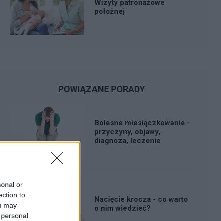
Wizyty patronażowe
położnej
POWIĄZANE PORADY
Bolesne miesiączkowanie -
przyczyny, objawy,
diagnoza, leczenie
sonal or
ection to
Nacięcie krocza - co warto
ou may
o nim wiedzieć?
 personal