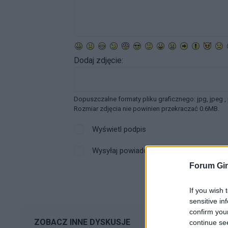
Dodaj zdjęcie:
Dopuszczalne formaty pliku graficznego: jpg, jpeg ,
Rozmiar zdjęcia nie powinien przekraczać 0.6MB.
Wyświetl podpis
Wysyłaj powiadomienia o odpowiedzi
Forum Gin
If you wish 
sensitive in
confirm you
ZOBACZ INNE DYSKUSJE
continue se