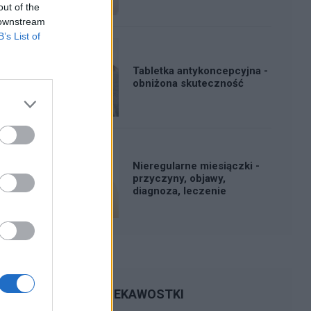
out of the
 downstream
B’s List of
Tabletka antykoncepcyjna -
obniżona skuteczność
Nieregularne miesiączki -
przyczyny, objawy,
diagnoza, leczenie
CIEKAWOSTKI