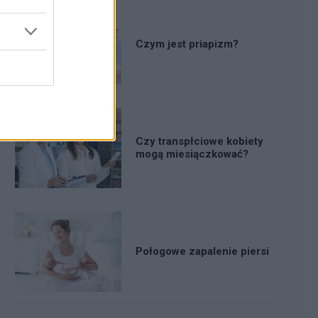
Czym jest priapizm?
Czy transpłciowe kobiety
mogą miesiączkować?
Połogowe zapalenie piersi