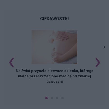
CIEKAWOSTKI
Cz
‹
›
Na świat przyszło pierwsze dziecko, którego
matce przeszczepiono macicę od zmarłej
dawczyni