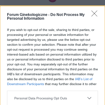
gość
Forum Ginekologiczne -
Do Not Process My
Personal Information
Dysplazja szyjki macicy
Witam stwierdzono u mnie nasiloną dysplazję
If you wish to opt-out of the sale, sharing to third parties, or
szyjki macicy cin2/cin 3/cis..mogę prosić o
processing of your personal or sensitive information for
polecenie poradni w celu dalszych działań
targeted advertising by us, please use the below opt-out
Forum:
Zdrowie kobiety
section to confirm your selection. Please note that after your
opt-out request is processed you may continue seeing
interest-based ads based on personal information utilized by
us or personal information disclosed to third parties prior to
your opt-out. You may separately opt-out of the further
gość
disclosure of your personal information by third parties on the
IAB’s list of downstream participants. This information may
also be disclosed by us to third parties on the
IAB’s List of
Znamię na sromie
Downstream Participants
that may further disclose it to other
Czy ktoś miał jakiekolwiek znamię barwnikowe
third parties.
na sromie i je usuwał? Czy warto wyciąć i
zbadać? Czy zostawić i nie ruszać? Bo są różne
Personal Data Processing Opt Outs
Forum:
Zdrowie kobiety
teorie, ja mam od kilku lat i zastanawiam się co