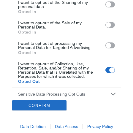
z tym zrobić
I want to opt-out of the Sharing of my
personal data.
Opted In
POWIĄZANE
I want to opt-out of the Sale of my
Personal Data.
Tematy
zdrowie
lifestyle
kobieta
Opted In
zdrowe odżywianie
styl życia
I want to opt-out of processing my
Personal Data for Targeted Advertising.
Opted In
Reklama:
I want to opt-out of Collection, Use,
Retention, Sale, and/or Sharing of my
Personal Data that Is Unrelated with the
Purposes for which it was collected.
Opted Out
Sensitive Data Processing Opt Outs
CONFIRM
Data Deletion
Data Access
Privacy Policy