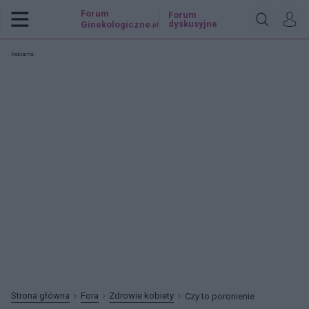
Forum
Forum
dyskusyjne
Ginekologiczne
.pl
Reklama:
Strona główna
Fora
Zdrowie kobiety
Czy to poronienie