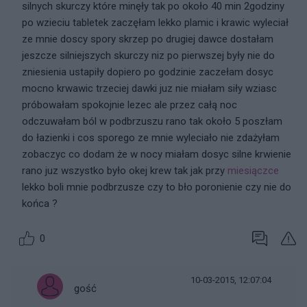
silnych skurczy które minęły tak po około 40 min 2godziny
po wzieciu tabletek zaczęłam lekko plamic i krawic wyleciał
ze mnie doscy spory skrzep po drugiej dawce dostałam
jeszcze silniejszych skurczy niz po pierwszej były nie do
zniesienia ustapiły dopiero po godzinie zaczełam dosyc
mocno krwawic trzeciej dawki juz nie miałam siły wziasc
próbowałam spokojnie lezec ale przez całą noc
odczuwałam ból w podbrzuszu rano tak około 5 poszłam
do łazienki i cos sporego ze mnie wyleciało nie zdażyłam
zobaczyc co dodam że w nocy miałam dosyc silne krwienie
rano juz wszystko było okej krew tak jak przy
miesiączce
lekko boli mnie podbrzusze czy to bło poronienie czy nie do
końca ?
0
10-03-2015, 12:07:04
gość