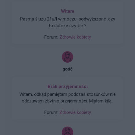
Witam
Pasma śluzu 21u/l w moczu .podwyższone .czy
to dobrze czy źle ?
Forum:
Zdrowie kobiety
gość
Brak przyjemności
Witam, odkąd pamiętam podczas stosunków nie
odczuwam zbytnio przyjemności. Miałam kilku
partnerów seksualnych i z żadnym nie miałam
Forum:
Zdrowie kobiety
orgazmu. Mam wysokie libido ale co z tego jak
seks dla mnie to tylko ruchy przy których nie jest
mi dobrze, po prostu czuję że członek jest we
mnie i tyle :( Czy ktoś ma podobnie?