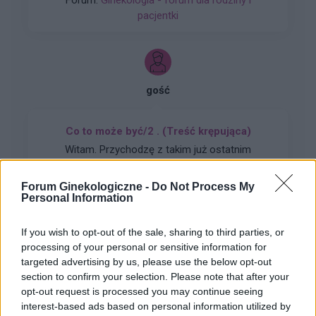
Forum:
Ginekologia - forum dla rodziny i
plastyka namiary godnego polecenia nie za
pacjentki
miliony Dziękuję
gość
Co to może być/2 . (Treść krępująca)
Witam. Przychodzę z takim już ostatnim
pytaniem.. podczas korzystania w toalecie,
bardziej w trakcie załatwiania się , bardzo silny
Forum Ginekologiczne -
Do Not Process My
Forum:
Dla nastolatek
ból (ostry , kłujący , bardziej w środku odbytu).
Personal Information
Dodam , że trochę spędziłam czasu. Co to
może być ?? . Liczę na pozytywne komentarze ,
If you wish to opt-out of the sale, sharing to third parties, or
z góry dzięki. Czasami mogę nie odpisywać ,
processing of your personal or sensitive information for
wiec podam maila gabbka09@gmail.com
targeted advertising by us, please use the below opt-out
tosiapolak
section to confirm your selection. Please note that after your
opt-out request is processed you may continue seeing
interest-based ads based on personal information utilized by
Wypadanie włosów po odstawieniu