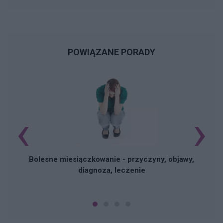
POWIĄZANE PORADY
‹
›
N
Bolesne miesiączkowanie - przyczyny, objawy,
diagnoza, leczenie