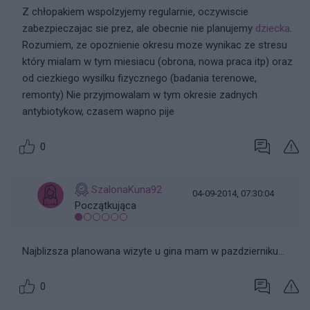
Z chłopakiem wspolzyjemy regularnie, oczywiscie
zabezpieczajac sie prez, ale obecnie nie planujemy
dziecka
.
Rozumiem, ze opoznienie okresu moze wynikac ze stresu
który mialam w tym miesiacu (obrona, nowa praca itp) oraz
od ciezkiego wysilku fizycznego (badania terenowe,
remonty) Nie przyjmowalam w tym okresie zadnych
antybiotykow, czasem wapno pije
0
SzalonaKuna92
04-09-2014, 07:30:04
Początkująca
Najblizsza planowana wizyte u gina mam w pazdzierniku...
0