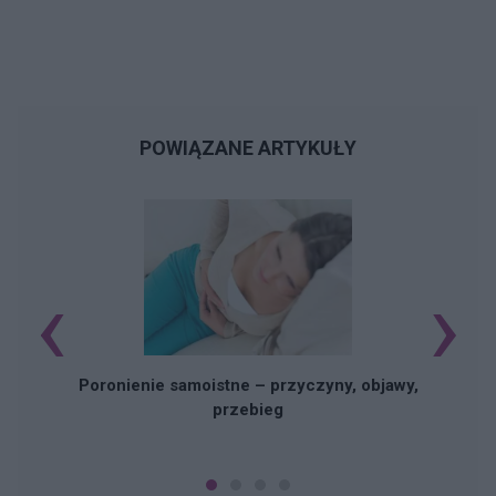
POWIĄZANE ARTYKUŁY
‹
›
U
Poronienie samoistne – przyczyny, objawy,
przebieg