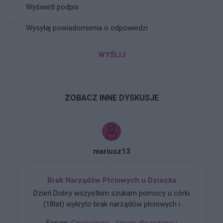
Wyświetl podpis
Wysyłaj powiadomienia o odpowiedzi
WYŚLIJ
ZOBACZ INNE DYSKUSJE
mariusz13
Brak Narządów Płciowych u Dziecka
Dzień Dobry wszystkim szukam pomocy u córki
(18lat) wykryto brak narządów płciowych i
zniekształconą pochwe czy ma ktoś do jakiegoś