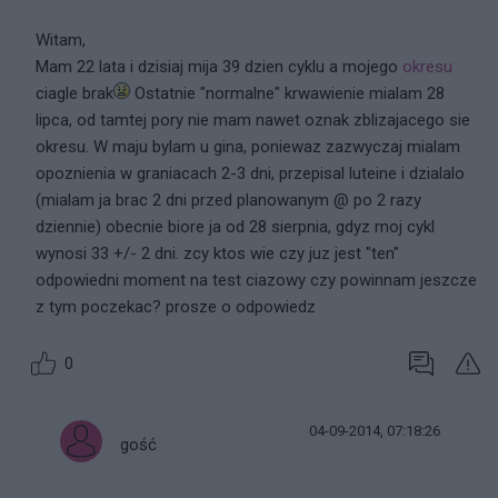
Witam,
Mam 22 lata i dzisiaj mija 39 dzien cyklu a mojego
okresu
ciagle brak
Ostatnie "normalne" krwawienie mialam 28
lipca, od tamtej pory nie mam nawet oznak zblizajacego sie
okresu. W maju bylam u gina, poniewaz zazwyczaj mialam
opoznienia w graniacach 2-3 dni, przepisal luteine i dzialalo
(mialam ja brac 2 dni przed planowanym @ po 2 razy
dziennie) obecnie biore ja od 28 sierpnia, gdyz moj cykl
wynosi 33 +/- 2 dni. zcy ktos wie czy juz jest "ten"
odpowiedni moment na test ciazowy czy powinnam jeszcze
z tym poczekac? prosze o odpowiedz
0
04-09-2014, 07:18:26
gość