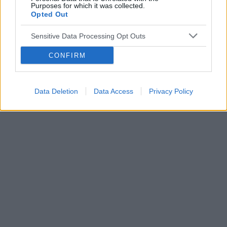
Purposes for which it was collected.
endometrium bardzo cieniutkie .moje pytanie
POWIĄZANE
Opted Out
czy okres powinien przyjść w tym miesiącu czy
to coś poważniejszego ?
Tematy
przezierność karkowa
spirala
Sensitive Data Processing Opt Outs
embolizacja mięśniaków macicy
CONFIRM
ropień gruczołu bartholina
opryszczka
Data Deletion
Data Access
Privacy Policy
Reklama: