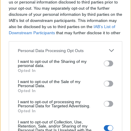
us or personal information disclosed to third parties prior to
antykoncepcji dwuskładnikowe
your opt-out. You may separately opt-out of the further
Cześć, Odstawiłam tabletki antykoncepcyjne 3
disclosure of your personal information by third parties on the
miesiace temu, cykle powróciły regularne,
IAB’s list of downstream participants. This information may
hormony sa prawidłowe. Jednakze zauważyłam
also be disclosed by us to third parties on the
IAB’s List of
Forum:
Ginekologia - forum dla rodziny i
zwiększone wypadanie włosów oraz pieczenie
Downstream Participants
that may further disclose it to other
pacjentki
skory glowy przy dotyku. Kiedy u Was po
third parties.
odstawieniu antykoncepcji ustabilizowało sie i
zmniejszyło wypadanie włosów? Też miałyście
Personal Data Processing Opt Outs
takie problemy?
I want to opt-out of the Sharing of my
gość
personal data.
Opted In
I want to opt-out of the Sale of my
Brak miesiączki
Personal Data.
Jestem po poronieniu i brałam profilaktycznie
Opted In
doxycycline i w tym samym miesiącu dostalam
I want to opt-out of processing my
zapalenie pęcherza moczowego i brałam też
Personal Data for Targeted Advertising.
Forum:
Ginekologia - forum dla rodziny i
furaginum i witaminę c , nie dostałam okresu od
Opted In
pacjentki
10 dni ,ciąża wykluczona beta HCG
I want to opt-out of Collection, Use,
przedwczoraj 0,2 a na wizycie u ginekologa
Retention, Sale, and/or Sharing of my
usłyszałam tylko że on nic tu nie widzi i że
Personal Data that Is Unrelated with the