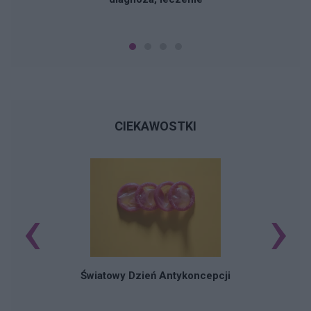
CIEKAWOSTKI
‹
›
Ś
Światowy Dzień Antykoncepcji