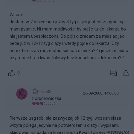
Witam!!
Jestem w 7 a niedługo już w 8 tyg
ciąży
jestem za granicą i
mam pytanie. Ni mam możliwości by pujść tu do lekarza bo
nie jestem ubezpieczona. Do polski zracam za miesiac jak
bede już w 12-13 tyg ciąży i wtedy pojde do lekarza. Czy
przez ten czas moze stac sie coś dziecku?? i jeszcze jedno
czy moge brac kwas foliowy bez konsultacji z lekarzem??
0
lara82
26-09-2008, 14:06:00
Forumowiczka
Pierwsze usg robi sie zazwyczaj ok 12 tyg, wczesniejsza
wizyta polega jedynie na potwierdzeniu ciazy i wypisaniu
skierowan na badania krwi i moczu.Kwas foliowy POWINNAS