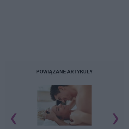
POWIĄZANE ARTYKUŁY
‹
›
O