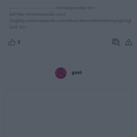
------------------------------------- <br>druga próba <br>
[url=http://www.suwaczki.com/]
[img]http://www.suwaczki.com/tickers/9ewn3e3kfenejfw6.png[/img]
[/url] <br>
0
gość