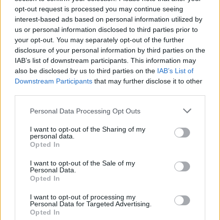
Czuję w macicy lekkie pieczenie i zastanawiam
opt-out request is processed you may continue seeing
się co robić. Nigdy nie miałam takiej sytuacji.
interest-based ads based on personal information utilized by
Proszę o poradę na co zwrócić uwagę i czy jest
us or personal information disclosed to third parties prior to
potrzeba jechacnia do lekarza. 25.05 miałam
your opt-out. You may separately opt-out of the further
wizytę u ginekologa, gdzie robione było również
gość
disclosure of your personal information by third parties on the
USG i wszystkie badania były ok.
IAB’s list of downstream participants. This information may
also be disclosed by us to third parties on the
IAB’s List of
Tabletka dzień po
Downstream Participants
that may further disclose it to other
Dzień dobry jaka jest szansa zajścia w ciążę trzy
third parties.
dni przed owulacja? Czy w takim wypadku
Personal Data Processing Opt Outs
zadziała tabletka dzień po? Partner nie ma
Forum:
Ginekologia - specjalista radzi, dla
pewności czy z prezerwatywy coś się nie
I want to opt-out of the Sharing of my
pacjentki
dostało Pozdrawiam
personal data.
Opted In
I want to opt-out of the Sale of my
Personal Data.
Opted In
gość
I want to opt-out of processing my
Personal Data for Targeted Advertising.
Brak miesiączki
Opted In