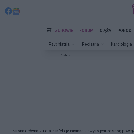
ZDROWIE
FORUM
CIĄŻA
PORÓD
Psychiatria
Pediatria
Kardiologia
Reklama:
Strona główna
Fora
Infekcje intymne
Czy to jest ze sobą powi