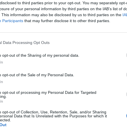
disclosed to third parties prior to your opt-out. You may separately opt-
 pomoc.
losure of your personal information by third parties on the IAB’s list of
acja i za 10 dni mam dostać okres. Zaczęło mnie trochę
. This information may also be disclosed by us to third parties on the
IA
Nie mam żadnej podejrzanej wydzieliny, bez zapachu. Co
Participants
that may further disclose it to other third parties.
kie objawy? Stosuje nasiadówkę z kory dębu i globulki
 ale jeszcze odczuwam nieprzyjemne dolegliwości, mam
m. Swędzenie występuje co jakiś czas. U mnie terminy do
l Data Processing Opt Outs
Nie wiem co robić..
o opt-out of the Sharing of my personal data.
nigdy ale mój parter zobaczył coś takiego co to jest
In
o opt-out of the Sale of my Personal Data.
In
to opt-out of processing my Personal Data for Targeted
ing.
ochwie,troszkę szczypią nie wiem czy udać się z tym
In
o opt-out of Collection, Use, Retention, Sale, and/or Sharing
ersonal Data that Is Unrelated with the Purposes for which it
lected.
Out