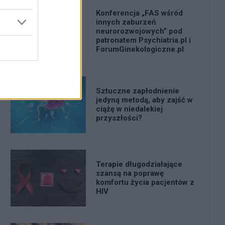
Konferencja „FAS wśród
innych zaburzeń
neurorozwojowych” pod
patronatem Psychiatria.pl i
ForumGinekologiczne.pl
Sztuczne zapłodnienie
jedyną metodą, aby zajść w
ciążę w niedalekiej
przyszłości?
Terapie długodziałające
szansą na poprawę
komfortu życia pacjentów z
HIV