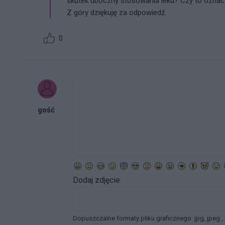
skutek uboczny stosowania leku? Czy to oznacz
Z góry dziękuję za odpowiedź.
0
gość
Dodaj zdjęcie:
Dopuszczalne formaty pliku graficznego: jpg, jpeg ,