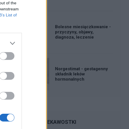
out of the
 downstream
B’s List of
Bolesne miesiączkowanie -
przyczyny, objawy,
diagnoza, leczenie
Norgestimat - gestagenny
składnik leków
hormonalnych
CIEKAWOSTKI