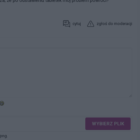
a, że po odstawieniu tabletek mój problem powróci?
cytuj
zgłoś do moderacji
WYBIERZ PLIK
 png.