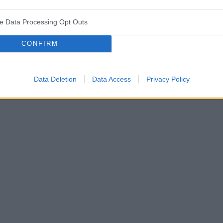
ve Data Processing Opt Outs
y
warga sromowa
opryszczka
CONFIRM
Data Deletion
Data Access
Privacy Policy