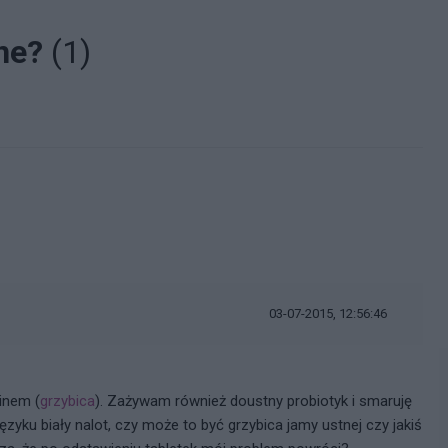
ane?
(1)
03-07-2015, 12:56:46
inem (
grzybica
). Zażywam również doustny probiotyk i smaruję
ęzyku biały nalot, czy może to być grzybica jamy ustnej czy jakiś