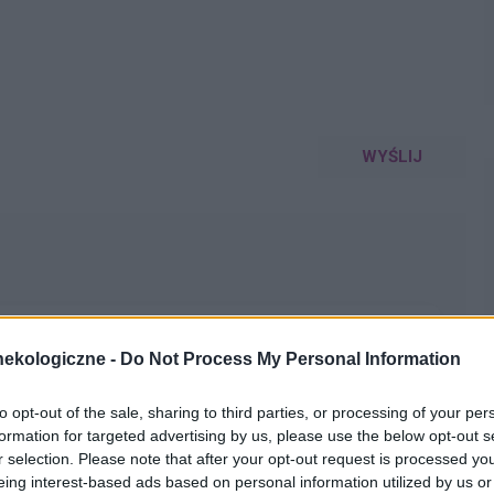
WYŚLIJ
ekologiczne -
Do Not Process My Personal Information
wędzenie. I mam taką wydzielinę z pochwy, nie ma
z powoduje lekki dyskomfort. Czy polecacie w tym
to opt-out of the sale, sharing to third parties, or processing of your per
miny do ginekologa odwlekłe, próbowałam nasiadówki z
formation for targeted advertising by us, please use the below opt-out s
imazolum powoduje u mnie pieczenie. Proszę o pomoc.
r selection. Please note that after your opt-out request is processed y
eing interest-based ads based on personal information utilized by us or