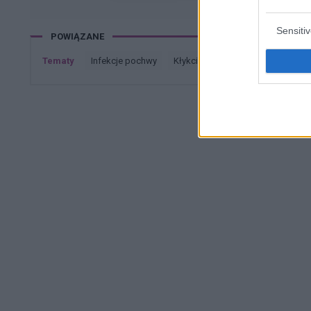
Sensiti
POWIĄZANE
Tematy
infekcje pochwy
kłykciny kończyste
hemoroid