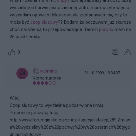
Witam! Jestem w 9 mc
ciąży
i dzisiaj zauważyłam dość dużą
wydzielinę o barwie jasno zielonej. Jutro mam wizytę więc o
wszystkim opowiem lekarzowi, ale zastanawiam się czy to
może być
czop śluzowy
?? Dodam że odczuwam już skurcze
choć narazie są to przepowiadające. Termin
porodu
mam na
26 października.
0
yasmina
01-10-2009, 19:34:37
Komentatorka
Witaj
Czop śluzowy to wydzielina podbarwiona krwią.
Proponuję poczytaj tutaj:
http://www.forumginekologiczne.pl/specjalista/ep,289,Zmian
a%20wydzieliny%20z%20pochwy%20w%20ostatnich%20tygo
dniach%20ciąży.