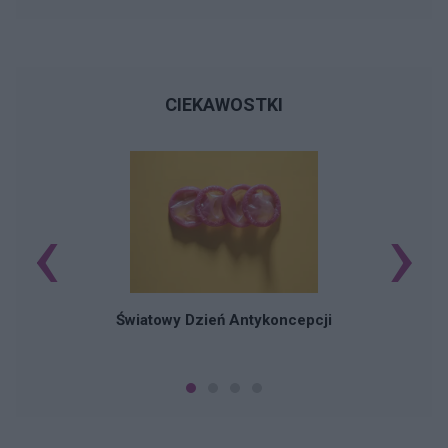
CIEKAWOSTKI
‹
›
Ś
Światowy Dzień Antykoncepcji