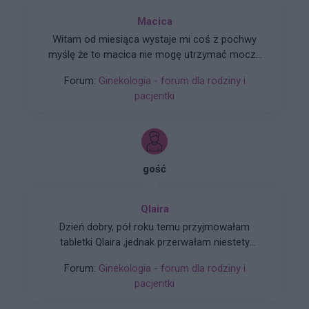
Macica
Witam od miesiąca wystaje mi coś z pochwy
myślę że to macica nie mogę utrzymać moczu
czy będzie konieczny zabieg
Forum:
Ginekologia - forum dla rodziny i
pacjentki
gość
Qlaira
Dzień dobry, pół roku temu przyjmowałam
tabletki Qlaira ,jednak przerwałam niestety
uderzenia gorąca i zawroty głowy wróciły .
Forum:
Ginekologia - forum dla rodziny i
Zaczęłam znowu przyjmować tabletki mimo iż
pacjentki
jestem 2 tygodnie po okresie ,dziś wezmę 5
tabletkę czy dzień ma znaczenia kiedy przyjęłam