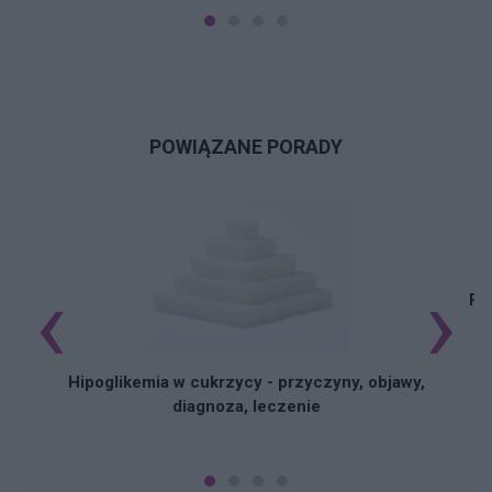
POWIĄZANE PORADY
‹
›
Pi
Hipoglikemia w cukrzycy - przyczyny, objawy,
diagnoza, leczenie