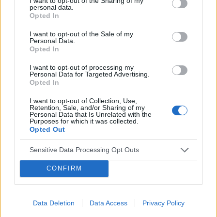
I want to opt-out of the Sharing of my
personal data.
pacjentki
Opted In
I want to opt-out of the Sale of my
Personal Data.
POWIĄZANE
Opted In
Tematy
miesiączka
antykoncepcja
ginekologia
I want to opt-out of processing my
Personal Data for Targeted Advertising.
Opted In
ciąża
test ciążowy
okres
I want to opt-out of Collection, Use,
Retention, Sale, and/or Sharing of my
Reklama:
Personal Data that Is Unrelated with the
Purposes for which it was collected.
Opted Out
Sensitive Data Processing Opt Outs
CONFIRM
Data Deletion
Data Access
Privacy Policy