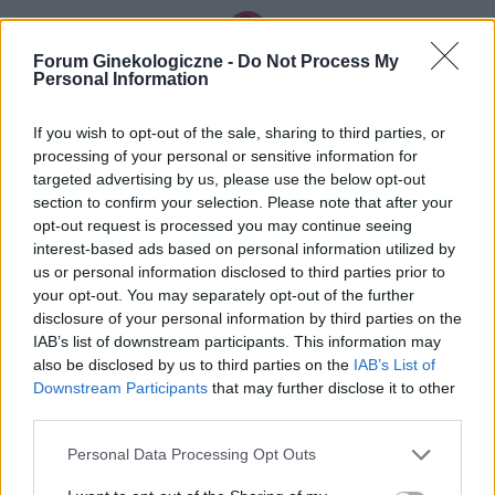
pierwszą tabletkę ?
Forum Ginekologiczne -
Do Not Process My
gość
Personal Information
If you wish to opt-out of the sale, sharing to third parties, or
Co to może być/2 . (Treść krępująca)
processing of your personal or sensitive information for
Witam. Przychodzę z takim już ostatnim
targeted advertising by us, please use the below opt-out
pytaniem.. podczas korzystania w toalecie,
section to confirm your selection. Please note that after your
bardziej w trakcie załatwiania się , bardzo silny
opt-out request is processed you may continue seeing
Forum:
Dla nastolatek
ból (ostry , kłujący , bardziej w środku odbytu).
interest-based ads based on personal information utilized by
Dodam , że trochę spędziłam czasu. Co to
us or personal information disclosed to third parties prior to
może być ?? . Liczę na pozytywne komentarze ,
your opt-out. You may separately opt-out of the further
z góry dzięki. Czasami mogę nie odpisywać ,
disclosure of your personal information by third parties on the
wiec podam maila gabbka09@gmail.com
IAB’s list of downstream participants. This information may
gość
also be disclosed by us to third parties on the
IAB’s List of
Downstream Participants
that may further disclose it to other
third parties.
Witam co to może być ?
Zaczęło swędzieć i zobaczyłam to
Personal Data Processing Opt Outs
Forum:
Ginekologia - specjalista radzi, dla