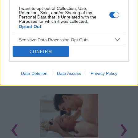
I want to opt-out of Collection, Use,
Retention, Sale, and/or Sharing of my
Personal Data that Is Unrelated with the
Purposes for which it was collected.
Opted Out
Sensitive Data Processing Opt Outs
CONFIRM
Data Deletion
Data Access
Privacy Policy
POWIĄZANE ARTYKUŁY
‹
›
O