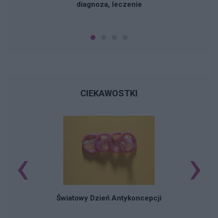
diagnoza, leczenie
CIEKAWOSTKI
‹
›
Ś
Światowy Dzień Antykoncepcji