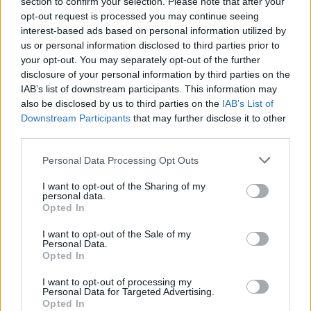
section to confirm your selection. Please note that after your
Mam planowany zabieg histeroskopii od kilku
opt-out request is processed you may continue seeing
miesięcy. Ze względu na problemy hormonalne
interest-based ads based on personal information utilized by
mam nieregularne miesiaczki. Tak się składa, że
us or personal information disclosed to third parties prior to
Forum:
Ginekologia - forum dla rodziny i
mam zabieg a pojawiła mi się miesiączka. Czy
your opt-out. You may separately opt-out of the further
pacjentki
disclosure of your personal information by third parties on the
podczas lekkich plamień na początku cyklu
IAB’s list of downstream participants. This information may
można wykonać zabieg?
also be disclosed by us to third parties on the
IAB’s List of
Downstream Participants
that may further disclose it to other
POWIĄZANE
third parties.
Tematy
miesiączka
antykoncepcja
ginekologia
Personal Data Processing Opt Outs
ciąża
test ciążowy
okres
I want to opt-out of the Sharing of my
personal data.
Opted In
Reklama:
I want to opt-out of the Sale of my
Personal Data.
Opted In
I want to opt-out of processing my
Personal Data for Targeted Advertising.
Opted In