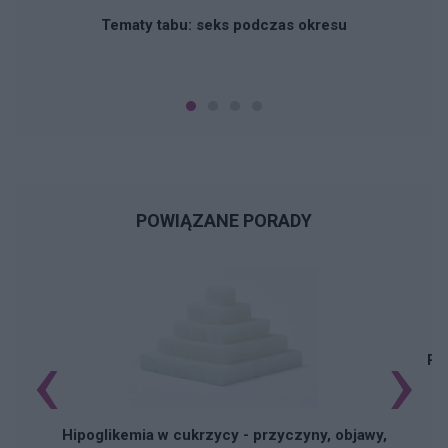
Tematy tabu: seks podczas okresu
POWIĄZANE PORADY
‹
›
Pi
Hipoglikemia w cukrzycy - przyczyny, objawy,