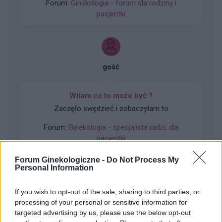
Forum:
Ginekologia - forum dla rodziny i
zwiększone wypadanie włosów oraz pieczenie
pacjentki
skory glowy przy dotyku. Kiedy u Was po
odstawieniu antykoncepcji ustabilizowało sie i
zmniejszyło wypadanie włosów? Też miałyście
takie problemy?
gość
Witam co to może być ?
Zaczęło swędzieć i zobaczyłam to
Forum:
Ginekologia - specjalista radzi, dla
pacjentki
Forum Ginekologiczne -
Do Not Process My
Personal Information
gość
If you wish to opt-out of the sale, sharing to third parties, or
processing of your personal or sensitive information for
targeted advertising by us, please use the below opt-out
Histeroskopia