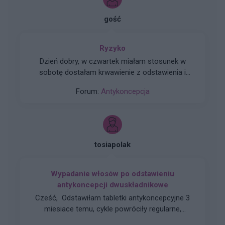
gość
Ryzyko
Dzień dobry, w czwartek miałam stosunek w
sobotę dostałam krwawienie z odstawienia i
trwało do poniedziałku. W niedzielę zaczęłam
Forum:
Antykoncepcja
nowe opakowanie tabletek pierwsza wzięłam
prawidłowo drogiej w poniedziałek zapomniałam
a we wtorek jak się zorientowałam to wzięłam
dwie. Moje pytanie brzmi jakie jest ryzyko ciąży
w tym przypadku biorąc pod uwagę ten
tosiapolak
stosunek z czwartku.
Wypadanie włosów po odstawieniu
antykoncepcji dwuskładnikowe
Cześć, Odstawiłam tabletki antykoncepcyjne 3
miesiace temu, cykle powróciły regularne,
hormony sa prawidłowe. Jednakze zauważyłam