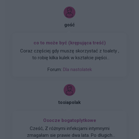
gość
co to może być (krępująca treść)
Coraz częściej gdy muszę skorzystać z toalety ,
to robię kilka kulek w kształcie pięści
przeważnie. Później silny ból , jakby do wejścia
Forum:
Dla nastolatek
do odbytu. Ból jest dosyć intensywny, kąpiel lub
chłodna woda pomaga. Dodam , trwa to tak od
około 2 miesięcy. Co w takiej sytuacji może
pomóc. ?
tosiapolak
Osocze bogatoplytkowe
Cześć, Z różnymi infekcjami intymnymi
zmagałam sie prawie dwa lata. Po długich