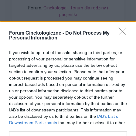
leczeniach udało mi sie z tego wyjść. Jednakze
Forum:
Ginekologia - forum dla rodziny i
problem pozostał, czuję ciągły dyskomfort oraz
pacjentki
mam zaczerwienienia w bruzdach między
wargowych. Posiewy są czyste. Lekarka
chciałaby wykonac u mnie osocze
Forum Ginekologiczne -
Do Not Process My
bogatoplytkowe w te miejsca. Może któraś z
Personal Information
Was miala wykonywany tali zabieg i moze cos o
gość
nim wiecej sie wypowiedzieć. Będę wdzięczna
If you wish to opt-out of the sale, sharing to third parties, or
za wszelkie informacje
processing of your personal or sensitive information for
Pytanie
targeted advertising by us, please use the below opt-out
section to confirm your selection. Please note that after your
Wczoraj 28.06) przez pomyłkę usunęłam krążek
opt-out request is processed you may continue seeing
antykoncepcyjny po 14 dniach. Prawidłowo
interest-based ads based on personal information utilized by
powinnam usunąć go dopiero 05 lipca, a nie
Forum:
Ginekologia - specjalista radzi, dla
us or personal information disclosed to third parties prior to
wczoraj. Pomyliłam się. wczoraj odbyłam
pacjentki
your opt-out. You may separately opt-out of the further
stosunek z mężem. Kupiłam w Turcji
disclosure of your personal information by third parties on the
tabletki”dzień po” (ella 30mg) i je użyłam. Nie
IAB’s list of downstream participants. This information may
mam kolejnego krążka. do polski wrócę dopiero
also be disclosed by us to third parties on the
IAB’s List of
w sobotę. powinnam zrobić teraz 7 dni przerwy i
Downstream Participants
that may further disclose it to other
włożyć nowy krążek w następną niedzielę? Czy
third parties.
gość
to będzie ok?