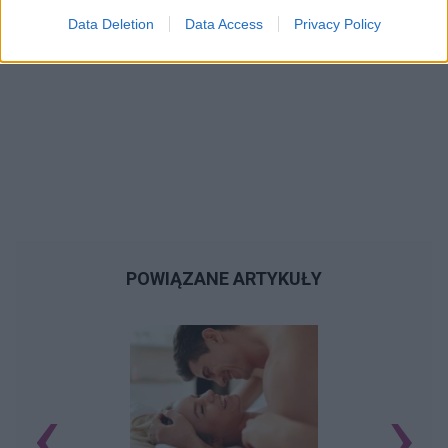
Data Deletion
Data Access
Privacy Policy
POWIĄZANE ARTYKUŁY
‹
›