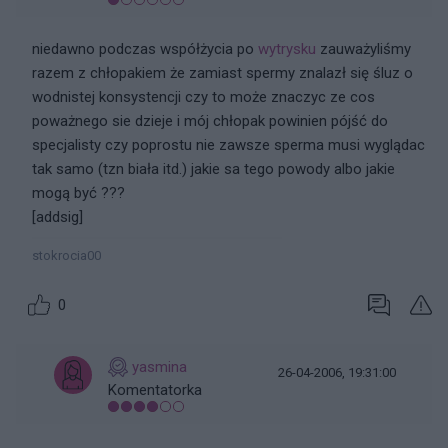
niedawno podczas współżycia po
wytrysku
zauważyliśmy
razem z chłopakiem że zamiast spermy znalazł się śluz o
wodnistej konsystencji czy to może znaczyc ze cos
poważnego sie dzieje i mój chłopak powinien pójść do
specjalisty czy poprostu nie zawsze sperma musi wyglądac
tak samo (tzn biała itd.) jakie sa tego powody albo jakie
mogą być ???
[addsig]
stokrocia00
0
yasmina
26-04-2006, 19:31:00
Komentatorka