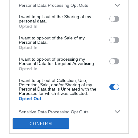
Personal Data Processing Opt Outs
Witam co to może być ?
I want to opt-out of the Sharing of my
Zaczęło swędzieć i zobaczyłam to
personal data.
Opted In
Forum:
Ginekologia - specjalista radzi, dla
pacjentki
I want to opt-out of the Sale of my
Personal Data.
Opted In
I want to opt-out of processing my
Personal Data for Targeted Advertising.
POWIĄZANE
Opted In
Tematy
miesiączka
antykoncepcja
ginekologia
I want to opt-out of Collection, Use,
Retention, Sale, and/or Sharing of my
ciąża
test ciążowy
okres
Personal Data that Is Unrelated with the
Purposes for which it was collected.
Opted Out
Reklama:
Sensitive Data Processing Opt Outs
CONFIRM