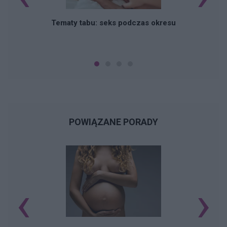
O
Tematy tabu: seks podczas okresu
POWIĄZANE PORADY
‹
›