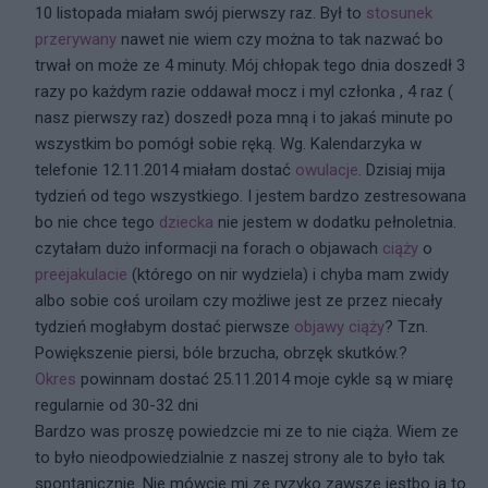
10 listopada miałam swój pierwszy raz. Był to
stosunek
przerywany
nawet nie wiem czy można to tak nazwać bo
trwał on może ze 4 minuty. Mój chłopak tego dnia doszedł 3
razy po każdym razie oddawał mocz i myl członka , 4 raz (
nasz pierwszy raz) doszedł poza mną i to jakaś minute po
wszystkim bo pomógł sobie ręką. Wg. Kalendarzyka w
telefonie 12.11.2014 miałam dostać
owulacje
. Dzisiaj mija
tydzień od tego wszystkiego. I jestem bardzo zestresowana
bo nie chce tego
dziecka
nie jestem w dodatku pełnoletnia.
czytałam dużo informacji na forach o objawach
ciąży
o
preejakulacie
(którego on nir wydziela) i chyba mam zwidy
albo sobie coś uroilam czy możliwe jest ze przez niecały
tydzień mogłabym dostać pierwsze
objawy ciąży
? Tzn.
Powiększenie piersi, bóle brzucha, obrzęk skutków.?
Okres
powinnam dostać 25.11.2014 moje cykle są w miarę
regularnie od 30-32 dni
Bardzo was proszę powiedzcie mi ze to nie ciąża. Wiem ze
to było nieodpowiedzialnie z naszej strony ale to było tak
spontanicznie. Nie mówcie mi ze ryzyko zawsze jestbo ja to