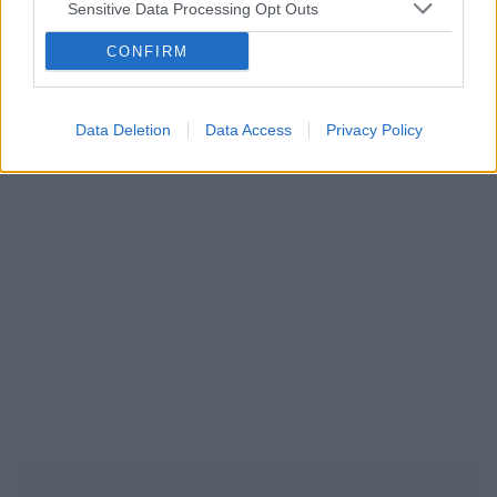
ropień gruczołu bartholina
opryszczka
Sensitive Data Processing Opt Outs
CONFIRM
Reklama:
Data Deletion
Data Access
Privacy Policy