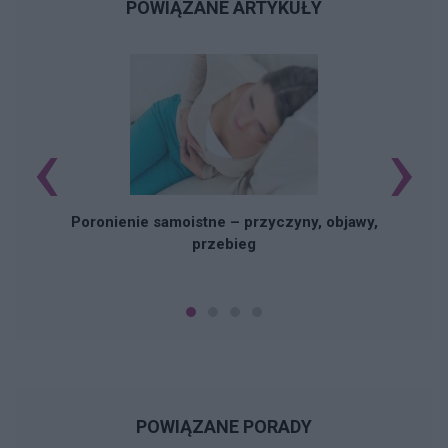
POWIĄZANE ARTYKUŁY
‹
›
U
Poronienie samoistne – przyczyny, objawy,
przebieg
POWIĄZANE PORADY