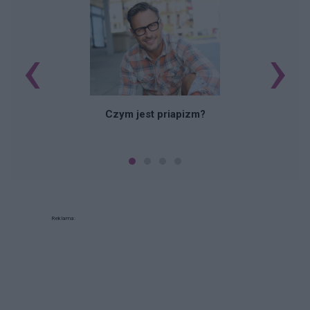
‹
›
Czym jest priapizm?
Reklama: