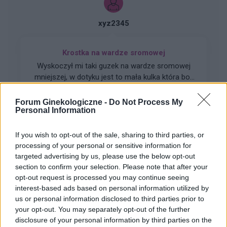
14. Co teraz?
xyz2345
Krostka na wardze sromowej
Wyskoczył mi taki guzek na wardze sromowej
mniejszej, w dotyku jest to mała kulka która boli
gdy się dotyka. Co to może być ? Czy to źle
Forum:
Ginekologia - forum dla rodziny i
wygląda?
Forum Ginekologiczne -
Do Not Process My
pacjentki
Personal Information
If you wish to opt-out of the sale, sharing to third parties, or
processing of your personal or sensitive information for
targeted advertising by us, please use the below opt-out
gość
section to confirm your selection. Please note that after your
opt-out request is processed you may continue seeing
interest-based ads based on personal information utilized by
Swędzące brodawki
us or personal information disclosed to third parties prior to
Hej od paru dni ciągle swędzą mnie
your opt-out. You may separately opt-out of the further
brodawki..moze jakaś masc ?
disclosure of your personal information by third parties on the