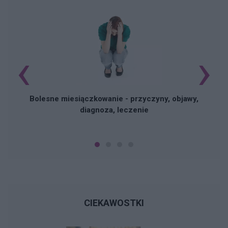
‹
›
N
Bolesne miesiączkowanie - przyczyny, objawy,
diagnoza, leczenie
CIEKAWOSTKI