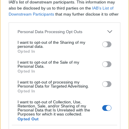
IAB’s list of downstream participants. This information may
Forum:
Dla nastolatek
also be disclosed by us to third parties on the
IAB’s List of
Downstream Participants
that may further disclose it to other
third parties.
Personal Data Processing Opt Outs
gość
I want to opt-out of the Sharing of my
personal data.
Co to może być/2 . (Treść krępująca)
Opted In
Witam. Przychodzę z takim już ostatnim
I want to opt-out of the Sale of my
pytaniem.. podczas korzystania w toalecie,
Personal Data.
Opted In
bardziej w trakcie załatwiania się , bardzo silny
Forum:
Dla nastolatek
ból (ostry , kłujący , bardziej w środku odbytu).
I want to opt-out of processing my
Dodam , że trochę spędziłam czasu. Co to
Personal Data for Targeted Advertising.
może być ?? . Liczę na pozytywne komentarze ,
Opted In
z góry dzięki. Czasami mogę nie odpisywać ,
POWIĄZANE
I want to opt-out of Collection, Use,
wiec podam maila gabbka09@gmail.com
Retention, Sale, and/or Sharing of my
Personal Data that Is Unrelated with the
Tematy
przezierność karkowa
spirala
Purposes for which it was collected.
Opted Out
embolizacja mięśniaków macicy