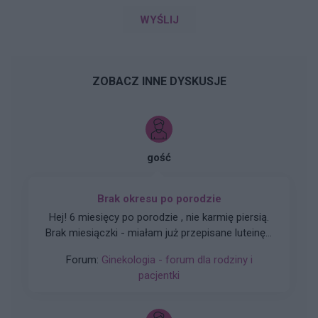
WYŚLIJ
ZOBACZ INNE DYSKUSJE
gość
Brak okresu po porodzie
Hej! 6 miesięcy po porodzie , nie karmię piersią.
Brak miesiączki - miałam już przepisane luteinę l,
która nie wywołała okresu a następnie plastry
Forum:
Ginekologia - forum dla rodziny i
systen 50 i ponownie luteinę, które również
pacjentki
okresu nie wywołały. Plastry odklejały się.
Miałam wykonane badania hormonalne i
wyszedł bardzo niski poziom estrogenow. Około