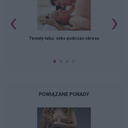
‹
›
O
Tematy tabu: seks podczas okresu
POWIĄZANE PORADY