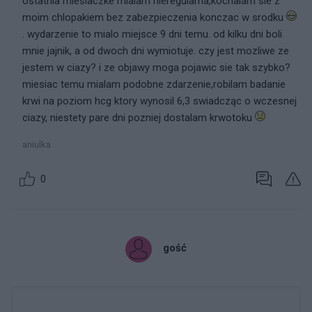
ostatnia miesiaczke mialam nieregularna,kochalam sie z
moim chlopakiem bez zabezpieczenia konczac w srodku
. wydarzenie to mialo miejsce 9 dni temu. od kilku dni boli
mnie jajnik, a od dwoch dni wymiotuje. czy jest mozliwe ze
jestem w ciazy? i ze objawy moga pojawic sie tak szybko?
miesiac temu mialam podobne zdarzenie,robilam badanie
krwi na poziom hcg ktory wynosil 6,3 swiadcząc o wczesnej
ciazy, niestety pare dni pozniej dostalam krwotoku
aniulka
0
gość