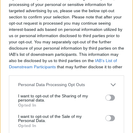
processing of your personal or sensitive information for
targeted advertising by us, please use the below opt-out
gość
section to confirm your selection. Please note that after your
opt-out request is processed you may continue seeing
interest-based ads based on personal information utilized by
Pytanie
us or personal information disclosed to third parties prior to
Wczoraj 28.06) przez pomyłkę usunęłam krążek
your opt-out. You may separately opt-out of the further
antykoncepcyjny po 14 dniach. Prawidłowo
disclosure of your personal information by third parties on the
powinnam usunąć go dopiero 05 lipca, a nie
IAB’s list of downstream participants. This information may
Forum:
Ginekologia - specjalista radzi, dla
wczoraj. Pomyliłam się. wczoraj odbyłam
also be disclosed by us to third parties on the
IAB’s List of
pacjentki
stosunek z mężem. Kupiłam w Turcji
Downstream Participants
that may further disclose it to other
tabletki”dzień po” (ella 30mg) i je użyłam. Nie
third parties.
mam kolejnego krążka. do polski wrócę dopiero
w sobotę. powinnam zrobić teraz 7 dni przerwy i
Personal Data Processing Opt Outs
POWIĄZANE
włożyć nowy krążek w następną niedzielę? Czy
I want to opt-out of the Sharing of my
to będzie ok?
Tematy
miesiączka
antykoncepcja
ginekologia
personal data.
Opted In
ciąża
test ciążowy
okres
I want to opt-out of the Sale of my
Personal Data.
Opted In
Reklama: