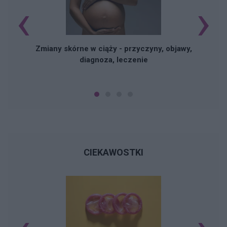
‹
›
Zmiany skórne w ciąży - przyczyny, objawy,
diagnoza, leczenie
CIEKAWOSTKI
Ś