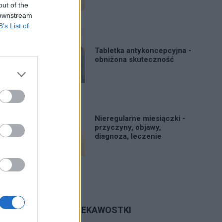
out of the
 downstream
B’s List of
Tabletka antykoncepcyjna -
obniżona skuteczność
Nieregularne miesiączki -
przyczyny, objawy,
diagnoza, leczenie
CIEKAWOSTKI