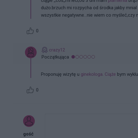
ciągle ,,coś,,mi leci,od 3 dni mam
plamienia
brązo
dużo.brzuch mi rozpycha od środka jakby mnial p
wszystkie negatywne...nie wiem co myśleć,czy 
0
crazy12
Początkująca
Proponuję wizytę u
ginekologa
.
Ciąże
bym wyklu
0
gość