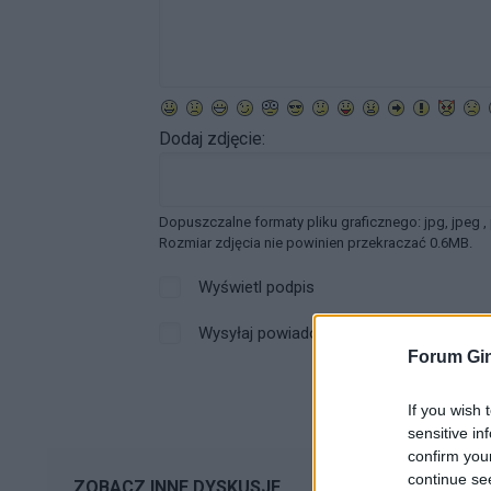
Dodaj zdjęcie:
Dopuszczalne formaty pliku graficznego: jpg, jpeg ,
Rozmiar zdjęcia nie powinien przekraczać 0.6MB.
Wyświetl podpis
Wysyłaj powiadomienia o odpowiedzi
Forum Gin
If you wish 
sensitive in
confirm you
continue se
ZOBACZ INNE DYSKUSJE