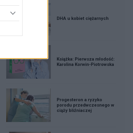
DHA u kobiet ciężarnych
Książka: Pierwsza młodość:
Karolina Korwin-Piotrowska
Progesteron a ryzyko
porodu przedwczesnego w
ciąży bliźniaczej