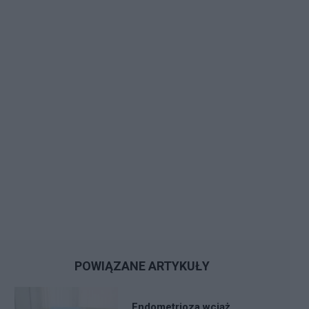
POWIĄZANE ARTYKUŁY
Endometrioza wciąż