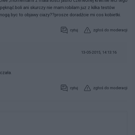
we ,momentami z mala ilości jasno czerwonej krwi.nie leci tego
ęknąć.boli ani skurczy nie mam.robilam juz z kilka testów
mogą byc to objawy ciazy??prosze doradźcie mi cos kobietki.
cytuj
zgłoś do moderacji
13-05-2015, 14:13:16
czała.
cytuj
zgłoś do moderacji