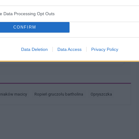
 czy dzień ma znaczenia kiedy przyjęłam pierwszą tabletkę ?
pacjentki
ve Data Processing Opt Outs
CONFIRM
łada, że mam zabieg a pojawiła mi się miesiączka. Czy
Data Deletion
Data Access
Privacy Policy
yklu można wykonać zabieg?
pacjentki
śniaków macicy
ropień gruczołu bartholina
opryszczka