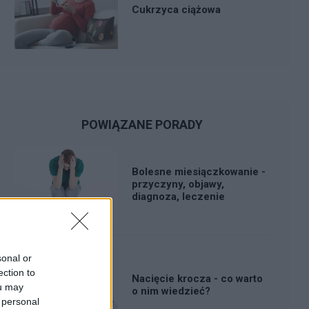
Cukrzyca ciążowa
POWIĄZANE PORADY
Bolesne miesiączkowanie -
przyczyny, objawy,
diagnoza, leczenie
sonal or
ection to
Nacięcie krocza - co warto
ou may
o nim wiedzieć?
 personal