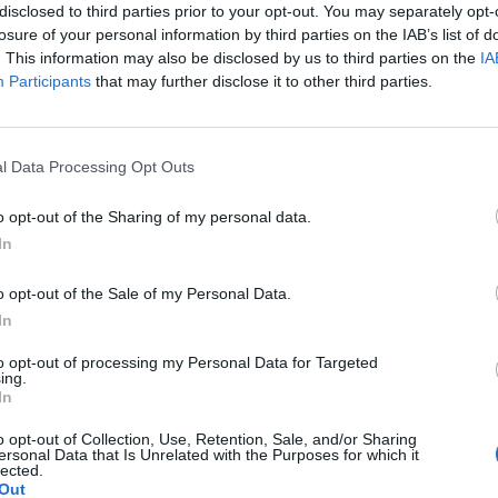
disclosed to third parties prior to your opt-out. You may separately opt-
losure of your personal information by third parties on the IAB’s list of
. This information may also be disclosed by us to third parties on the
IA
Participants
that may further disclose it to other third parties.
awki..moze jakaś masc ?
l Data Processing Opt Outs
o opt-out of the Sharing of my personal data.
In
 ochoty na seks. To nie jest raczej normalne co nie? :(
o opt-out of the Sale of my Personal Data.
głby dla mnie istnieć. Robię to z uwagi na męża. Udaję
e ale nic nie wróciło do normy ( przestałam brać kilka
In
pacjentki
zej powinno się uregulować co nie? ).
to opt-out of processing my Personal Data for Targeted
ing.
In
o opt-out of Collection, Use, Retention, Sale, and/or Sharing
ersonal Data that Is Unrelated with the Purposes for which it
lected.
mować tabletki mimo iż jestem 2 tygodnie
Out