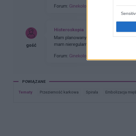
po okresie ,dziś wezmę 5 tabletkę
Forum:
Ginekologia - forum dla rodziny i 
Sensiti
Histeroskopia
Mam planowany zabieg histeroskopii od kilku miesięcy. Ze względu na problemy hormonalne
mam nieregularne miesiaczki. Tak się sk
gość
podczas lekkich plamień na początku c
Forum:
Ginekologia - forum dla rodziny i 
POWIĄZANE
Tematy
przezierność karkowa
spirala
embolizacja mię