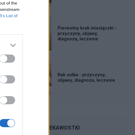
out of the
 downstream
B’s List of
Pierwotny brak miesiączki -
przyczyny, objawy,
diagnoza, leczenie
Rak sutka - przyczyny,
objawy, diagnoza, leczenie
CIEKAWOSTKI