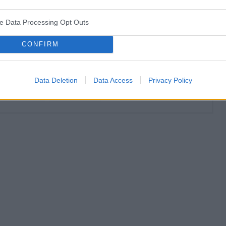
ogę być w ciąży? Tabletki biorę już od dłuższego czasu
 sobie z tym poradzić ostatnio zauważyłam że tej krwi
• 13.02 – rozpoczęcie blistra (dzień 1) • 14.02 –
lą mnie cały czas piersi . Przepraszam że tak
ve Data Processing Opt Outs
tka 13–14 godzin
CONFIRM
pominięta tabletka ponad dobę (>24h, dzień 12, 2. tydzień) • 25.02 – przyjęcie zaległej tabletki
Data Deletion
Data Access
Privacy Policy
zapłodnienie
antykoncepcja