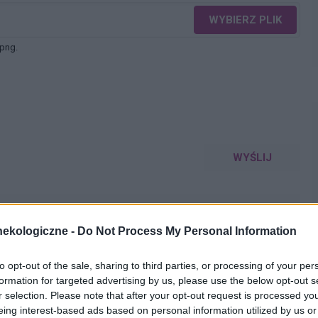
WYBIERZ PLIK
 png.
WYŚLIJ
ekologiczne -
Do Not Process My Personal Information
to opt-out of the sale, sharing to third parties, or processing of your per
formation for targeted advertising by us, please use the below opt-out s
em palcem prejakulatu, który przeniósł się na jej
r selection. Please note that after your opt-out request is processed y
rowadzony do pochwy 11 kwietnia (3 dni po owulacji wg
eing interest-based ads based on personal information utilized by us or