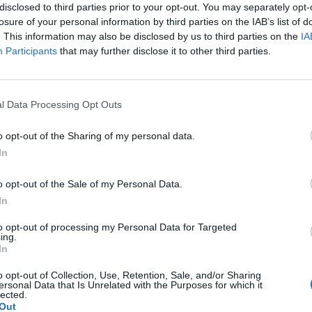
była założona od początku do końca, została
disclosed to third parties prior to your opt-out. You may separately opt-
 o...
losure of your personal information by third parties on the IAB’s list of
okazała się całkowicie szczelna w teście wody i
. This information may also be disclosed by us to third parties on the
IA
 23 kwietnia nie pojawił się, co zbiega się z silną
Participants
that may further disclose it to other third parties.
ia oraz przyjmowaniem przez nią leków Theraflu i
 mieliśmy stosunek przerywany w prezerwatywie ostatni
l Data Processing Opt Outs
 +-3 dni i teraz niby 16 04 powinna być ale się spoznia 4
 o...
o opt-out of the Sharing of my personal data.
In
o opt-out of the Sale of my Personal Data.
In
blem trwa już pół roku . Pół roku temu zaczęłam plamić
cepcyjne ( vibin )Gdy zaczęłam plamić a miesiączek
to opt-out of processing my Personal Data for Targeted
le bo moje plamienia trwają np kilka dni palmie później
ing.
In
ć 2 tyg ciągiem . Dodam że zauważyłam że moje plamienia
go . To zacznę może od tego jak poszłam pierwszy raz do
o opt-out of Collection, Use, Retention, Sale, and/or Sharing
ał mnie , wszytko ok dał tabletki przeciw krwotoczne
ersonal Data that Is Unrelated with the Purposes for which it
lected.
a miesiąc . Po czym udałam się na kolejną wizytę i doktor
Out
epcja na kelzy ( również bez zmian dalej krwawie ) . Nie