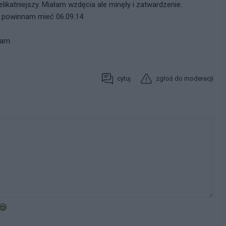
elikatniejszy. Miałam wzdęcia ale minęły i zatwardzenie.
z powinnam mieć 06.09.14
mam.
cytuj
zgłoś do moderacji