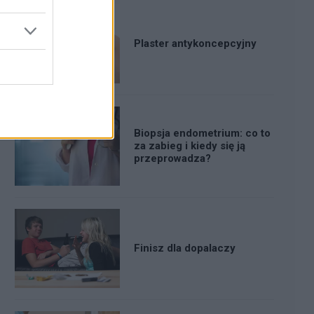
Plaster antykoncepcyjny
Biopsja endometrium: co to
za zabieg i kiedy się ją
przeprowadza?
Finisz dla dopalaczy