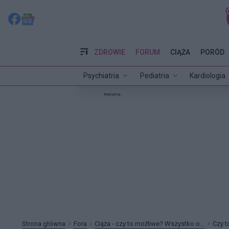
ZDROWIE
FORUM
CIĄŻA
PORÓD
Psychiatria
Pediatria
Kardiologia
Reklama:
Strona główna
Fora
Ciąża - czy to możliwe? Wszystko o...
Czy t