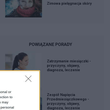
Zimowa pielęgnacja skóry
POWIĄZANE PORADY
Zatrzymanie miesiączki -
przyczyny, objawy,
diagnoza, leczenie
sonal or
Zespół Napięcia
ection to
Przedmiesiączkowego -
ou may
przyczyny, objawy,
 personal
diagnoza, leczenie