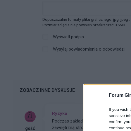
Dopuszczalne formaty pliku graficznego: jpg, jpeg ,
Rozmiar zdjęcia nie powinien przekraczać 0.6MB.
Wyświetl podpis
Wysyłaj powiadomienia o odpowiedzi
ZOBACZ INNE DYSKUSJE
Forum Gin
If you wish 
Ryzyko
sensitive in
Podczas zakładania prezerwatywy dotknął
confirm you
zewnętrzną stronę i został fizycznie wp
continue se
gość