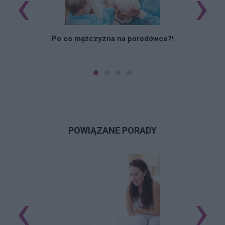
‹
›
M
Po co mężczyzna na porodówce?!
POWIĄZANE PORADY
‹
›