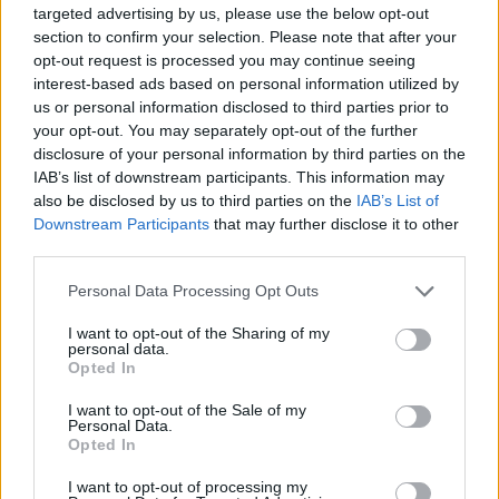
cięższego . To zacznę może od tego jak
targeted advertising by us, please use the below opt-out
poszłam pierwszy raz do ginekologa z moimi
section to confirm your selection. Please note that after your
Tabletki
płomieniami, przebadał mnie , wszytko ok dał
opt-out request is processed you may continue seeing
Dzień dobry mam pytanie do jakiego roku życia
tabletki przeciw krwotoczne (które mi nie
interest-based ads based on personal information utilized by
można brak tabletki antykoncepcyjne?
pomogły ) i kazał przyjść za miesiąc . Po czym
us or personal information disclosed to third parties prior to
your opt-out. You may separately opt-out of the further
udałam się na kolejną wizytę i doktor
Forum:
Antykoncepcja
disclosure of your personal information by third parties on the
powiedziała że zmieni mi tabelki antykoncepcja
IAB’s list of downstream participants. This information may
na kelzy ( również bez zmian dalej krwawie ) .
also be disclosed by us to third parties on the
IAB’s List of
Nie wiem do kogo ma się udać po pomoc i jak
Downstream Participants
that may further disclose it to other
POWIĄZANE
sobie z tym poradzić ostatnio zauważyłam że
third parties.
tej krwi jest zawsze więcej . Dodam również że
Tematy
antykoncepcja
metody antykoncepcyjne
bolą mnie cały czas piersi . Przepraszam że tak
Personal Data Processing Opt Outs
chaotycznie.
tabletka antykoncepcyjna
plastry antykoncepcyjne
I want to opt-out of the Sharing of my
wkładka wewnątrzmaciczna
przerwatywa
personal data.
Opted In
I want to opt-out of the Sale of my
Reklama:
Personal Data.
Opted In
I want to opt-out of processing my