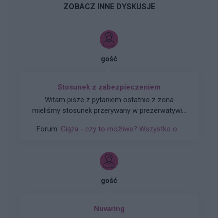
ZOBACZ INNE DYSKUSJE
gość
Stosunek z zabezpieczeniem
Witam pisze z pytaniem ostatnio z zona
mieliśmy stosunek przerywany w prezerwatywie
ostatni okres 19.03 i raczej jest regularny co 28d
Forum:
Ciąża - czy to możliwe? Wszystko o...
+-3 dni i teraz niby 16 04 powinna być ale się
spoznia 4 dzień proszę o podpowiedz
gość
Nuvaring