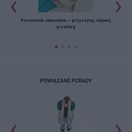
‹
›
Poronienie samoistne – przyczyny, objawy,
przebieg
POWIĄZANE PORADY
‹
›
N