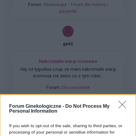
Forum:
Ginekologia - forum dla rodziny i
zwiększone wypadanie włosów oraz pieczenie
pacjentki
skory glowy przy dotyku. Kiedy u Was po
odstawieniu antykoncepcji ustabilizowało sie i
zmniejszyło wypadanie włosów? Też miałyście
takie problemy?
gość
Nabrzmiałe wargi sromowe
Hej od tygodnia czuje ze mam nabrzmiałe wargi
sromowe nie wiem co z tym robić...
Forum:
Dla nastolatek
Forum Ginekologiczne -
Do Not Process My
Personal Information
gość
If you wish to opt-out of the sale, sharing to third parties, or
processing of your personal or sensitive information for