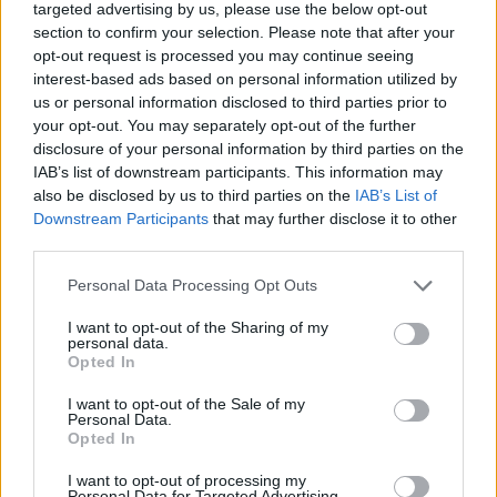
Test beta hcg kiedy?
targeted advertising by us, please use the below opt-out
section to confirm your selection. Please note that after your
Witam, chciałabym sprawdzić czy nie zaszłam
opt-out request is processed you may continue seeing
w ciążę. Mam nieregularne cykle więc nie mogę
interest-based ads based on personal information utilized by
stwierdzić czy doszło do owulacji, jestem w 22
Forum:
Ginekologia - forum dla rodziny i
us or personal information disclosed to third parties prior to
dniu cyklu czy zrobienie takiego testu w tym
pacjentki
your opt-out. You may separately opt-out of the further
czasie da mi prawdziwy wynik żeby się nie
disclosure of your personal information by third parties on the
stresować na zapas czy w jakim czasie zrobić
IAB’s list of downstream participants. This information may
taki test?
also be disclosed by us to third parties on the
IAB’s List of
POWIĄZANE
Downstream Participants
that may further disclose it to other
third parties.
Tematy
przezierność karkowa
spirala
Personal Data Processing Opt Outs
embolizacja mięśniaków macicy
I want to opt-out of the Sharing of my
ropień gruczołu bartholina
opryszczka
personal data.
Opted In
Reklama:
I want to opt-out of the Sale of my
Personal Data.
Opted In
I want to opt-out of processing my
Personal Data for Targeted Advertising.