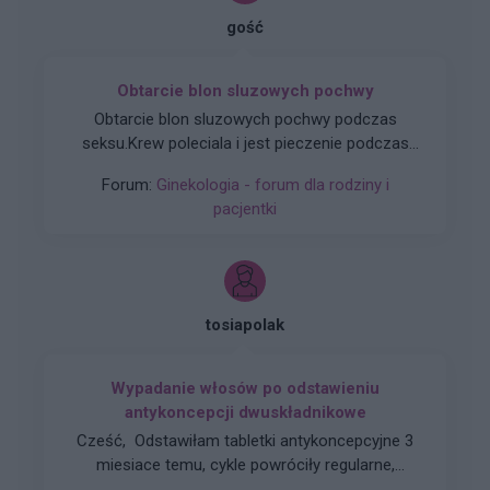
gość
Obtarcie blon sluzowych pochwy
Obtarcie blon sluzowych pochwy podczas
seksu.Krew poleciala i jest pieczenie podczas
sikania i napuchniete .Jaka masc albo zel
Forum:
Ginekologia - forum dla rodziny i
pomoze na ta dolegliwość?.
pacjentki
tosiapolak
Wypadanie włosów po odstawieniu
antykoncepcji dwuskładnikowe
Cześć, Odstawiłam tabletki antykoncepcyjne 3
miesiace temu, cykle powróciły regularne,
hormony sa prawidłowe. Jednakze zauważyłam