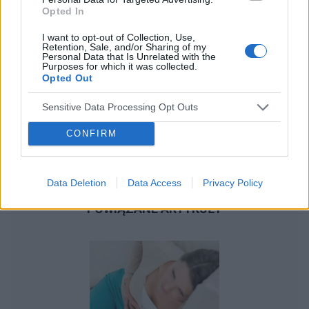
Opted In
I want to opt-out of Collection, Use,
Retention, Sale, and/or Sharing of my
Personal Data that Is Unrelated with the
Purposes for which it was collected.
Opted Out
Sensitive Data Processing Opt Outs
CONFIRM
Data Deletion
Data Access
Privacy Policy
POWIĄZANE ARTYKUŁY
U