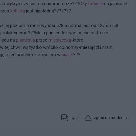
na wykryc czy się ma endometriozę???Czy
torbiele
na jajnikach
wczas
kobieta
jest niepłodna???????
ż jej poziom u mnie wynosi 578 a norma jest od 127 do 630.
rolaktynemii ???Moja pani endokrynolog nic na to nie
ględu na
plamienia
przed
miesiączką
-które
-w tej chwili wszystko wróciło do normy-miesiączki mam
mogę mieć problem z zajściem w
ciążę
???
cytuj
zgłoś do moderacji