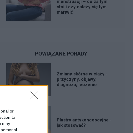
menstruacji – co za tym
stoi i czy należy się tym
martwić
POWIĄZANE PORADY
Zmiany skórne w ciąży -
przyczyny, objawy,
diagnoza, leczenie
sonal or
ection to
Plastry antykoncepcyjne -
ou may
jak stosować?
 personal