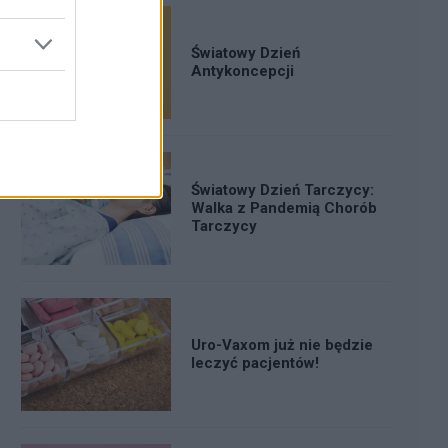
Światowy Dzień
Antykoncepcji
Światowy Dzień Tarczycy:
Walka z Pandemią Chorób
Tarczycy
Uro-Vaxom już nie będzie
leczyć pacjentów!