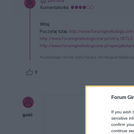
yasmina
Komentatorka
Witaj
Poczytaj tutaj:
http://www.forumginekologiczne.p
http://www.forumginekologiczne.pl/txt/a,1873,2
http://www.forumginekologiczne.pl/specjalista/
Pozdrawiam <br>Dr Zofia Polska <br>Ekspert Medfor
0
Forum Gin
If you wish 
gość
sensitive in
confirm you
continue se