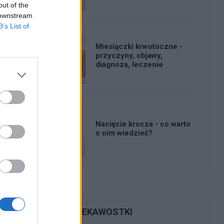
out of the
 downstream
B’s List of
Miesiączki krwotoczne -
przyczyny, objawy,
diagnoza, leczenie
Nacięcie krocza - co warto
o nim wiedzieć?
CIEKAWOSTKI