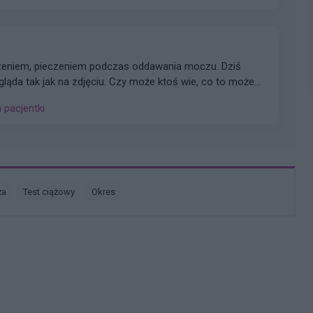
dzeniem, pieczeniem podczas oddawania moczu. Dziś
ląda tak jak na zdjęciu. Czy może ktoś wie, co to może
a pacjentki
ża
test ciążowy
okres