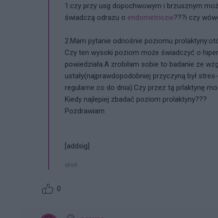
1.czy przy usg dopochwowym i brzusznym moż
świadczą odrazu o
endometriozie
???i czy wó
2.Mam pytanie odnośnie poziomu prolaktyny:otó
Czy ten wysoki poziom może świadczyć o hiperp
powiedziała.A zrobiłam sobie to badanie ze wz
ustały(najprawdopodobniej przyczyną był stres
regularne co do dnia).Czy przez tą prlaktynę 
Kiedy najlepiej zbadać poziom prolaktyny???
Pozdrawiam
[addsig]
słoń
0