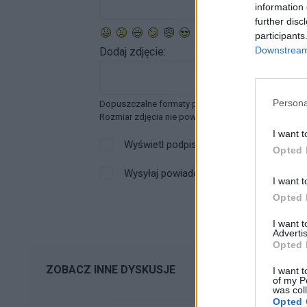
information 
further disc
participants
Downstream 
Dodaj zdjęcie:
Persona
Dopuszczalne formaty pliku graficznego: jpg, jpeg ,
Rozmiar zdjęcia nie powinien przekraczać 0.6MB.
I want t
Wyświetl podpis
Opted 
Wysyłaj powiadomienia o odpowiedzi
I want t
Opted 
I want 
Advertis
Opted 
ZOBACZ INNE DYSKUSJE
I want t
of my P
was col
Opted 