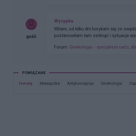
Wysypka
Witam, od kilku dni borykam się ze swę
postanowiłam tam zerknąć i sytuacja wyg
gość
być?
Forum:
Ginekologia - specjalista radzi, dl
POWIĄZANE
Tematy
miesiączka
antykoncepcja
ginekologia
cią