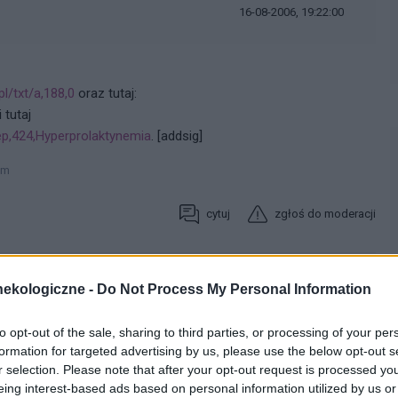
16-08-2006, 19:22:00
l/txt/a,188,0
oraz tutaj:
i tutaj
ep,424,Hyperprolaktynemia
. [addsig]
um
cytuj
zgłoś do moderacji
ekologiczne -
Do Not Process My Personal Information
to opt-out of the sale, sharing to third parties, or processing of your per
formation for targeted advertising by us, please use the below opt-out s
r selection. Please note that after your opt-out request is processed y
eing interest-based ads based on personal information utilized by us or